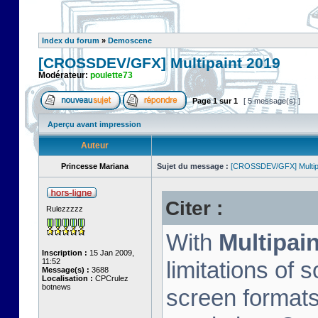
Index du forum
»
Demoscene
[CROSSDEV/GFX] Multipaint 2019
Modérateur:
poulette73
Page
1
sur
1
[ 5 message(s) ]
Aperçu avant impression
Auteur
Princesse Mariana
Sujet du message :
[CROSSDEV/GFX] Multip
Citer :
Rulezzzzz
With
Multipain
Inscription :
15 Jan 2009,
11:52
limitations of 
Message(s) :
3688
Localisation :
CPCrulez
botnews
screen format