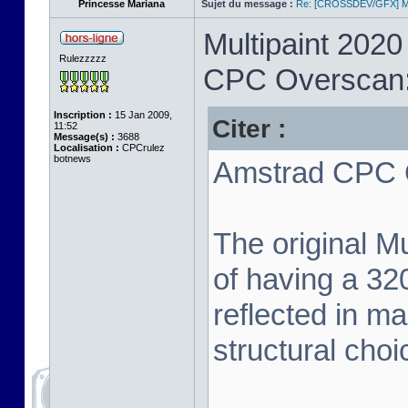
Princesse Mariana
Sujet du message :
Re: [CROSSDEV/GFX] Mul
Multipaint 2020
Rulezzzzz
CPC Overscan
Inscription :
15 Jan 2009,
Citer :
11:52
Message(s) :
3688
Localisation :
CPCrulez
botnews
Amstrad CPC O
The original Mu
of having a 320
reflected in man
structural choi