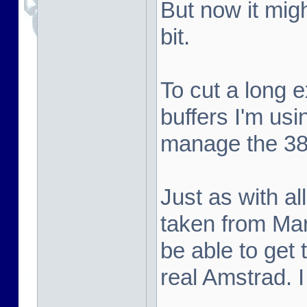
But now it mig
bit.
To cut a long e
buffers I'm usi
manage the 384
Just as with a
taken from Mar
be able to get
real Amstrad. I