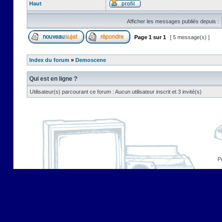
Haut
Afficher les messages publiés depuis :
Page
1
sur
1
[ 5 message(s) ]
Index du forum
»
Demoscene
Qui est en ligne ?
Utilisateur(s) parcourant ce forum : Aucun utilisateur inscrit et 3 invité(s)
P