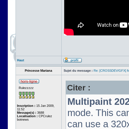
Haut
Princesse Mariana
Sujet du message :
Re: [CROSSDEV/GFX] Mul
Citer :
Rulezzzzz
Multipaint 20
Inscription :
15 Jan 2009,
11:52
mode. This ca
Message(s) :
3688
Localisation :
CPCrulez
botnews
can use a 320x