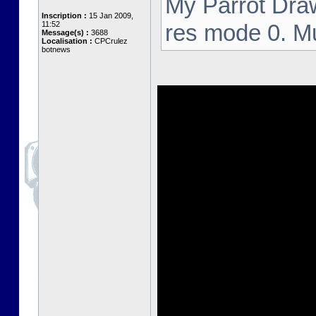
My Parrot Draw
Inscription :
15 Jan 2009,
11:52
res mode 0. M
Message(s) :
3688
Localisation :
CPCrulez
botnews