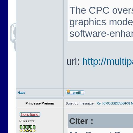
The CPC oversc
graphics mode,
software-enha
url:
http://multi
Haut
Princesse Mariana
Sujet du message :
Re: [CROSSDEV/GFX] Mul
Citer :
Rulezzzzz