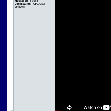
Message(s) :
3688
Localisation :
CPCrulez
botnews