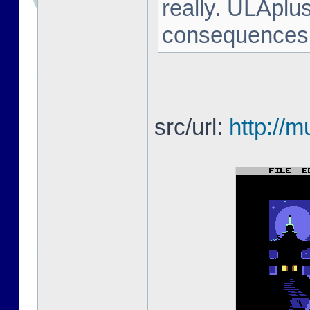
really. ULAplu
consequences h
src/url:
http://m