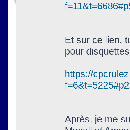
f=11&t=6686#p
Et sur ce lien, 
pour disquette
https://cpcrule
f=6&t=5225#p2
Après, je me su