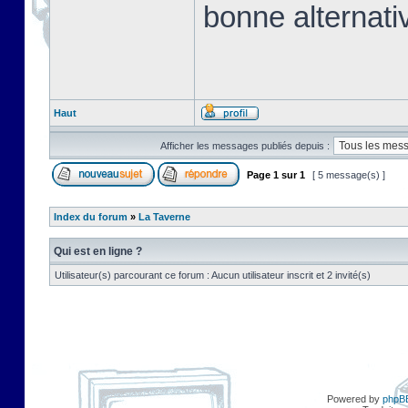
bonne alternati
Haut
Afficher les messages publiés depuis :
Page
1
sur
1
[ 5 message(s) ]
Index du forum
»
La Taverne
Qui est en ligne ?
Utilisateur(s) parcourant ce forum : Aucun utilisateur inscrit et 2 invité(s)
Powered by
phpB