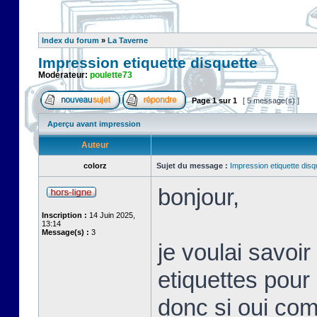
Index du forum
»
La Taverne
Impression etiquette disquette
Modérateur:
poulette73
Page
1
sur
1
[ 5 message(s) ]
Aperçu avant impression
Auteur
colorz
Sujet du message :
Impression etiquette disq
bonjour,
Inscription :
14 Juin 2025,
13:14
Message(s) :
3
je voulai savoir 
etiquettes pour 
donc si oui com