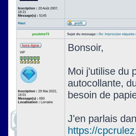
Inscription :
20 Août 2007,
18:21
Message(s) :
5145
Haut
poulette73
Sujet du message :
Re: Impression etiquette 
Bonsoir,
VIP
Moi j'utilise du
autocollante, du
Inscription :
29 Mai 2022,
besoin de papie
18:01
Message(s) :
650
Localisation :
Lorraine
J'en parlais da
https://cpcrule