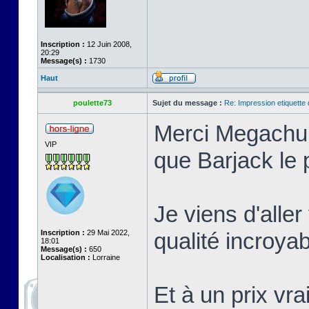
Inscription :
12 Juin 2008,
20:29
Message(s) :
1730
Haut
poulette73
Sujet du message :
Re: Impression etiquette 
Merci Megachur 
VIP
que Barjack le 
Je viens d'aller 
Inscription :
29 Mai 2022,
qualité incroyab
18:01
Message(s) :
650
Localisation :
Lorraine
Et à un prix vra