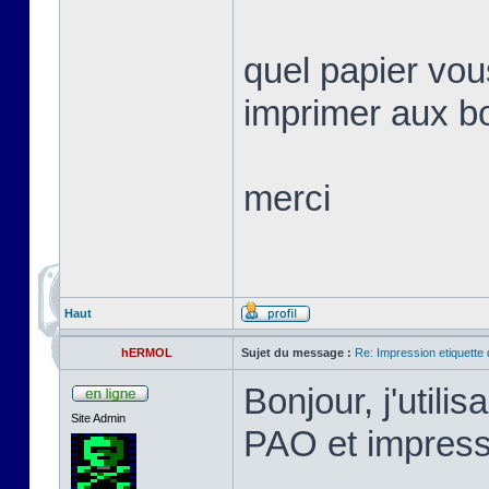
quel papier vo
imprimer aux b
merci
Haut
hERMOL
Sujet du message :
Re: Impression etiquette 
Bonjour, j'utili
Site Admin
PAO et impres