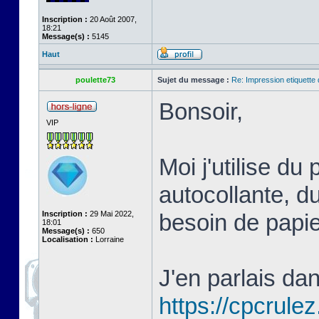
Inscription :
20 Août 2007,
18:21
Message(s) :
5145
Haut
poulette73
Sujet du message :
Re: Impression etiquette 
Bonsoir,
VIP
Moi j'utilise du
autocollante, du
Inscription :
29 Mai 2022,
besoin de papie
18:01
Message(s) :
650
Localisation :
Lorraine
J'en parlais da
https://cpcrule