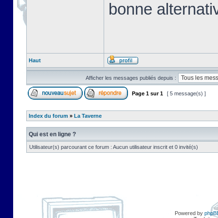
bonne alternati
Haut
Afficher les messages publiés depuis :
Page
1
sur
1
[ 5 message(s) ]
Index du forum
»
La Taverne
Qui est en ligne ?
Utilisateur(s) parcourant ce forum : Aucun utilisateur inscrit et 0 invité(s)
Powered by
phpB