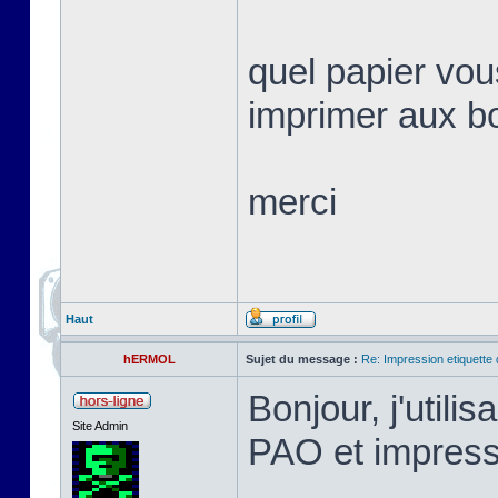
quel papier vo
imprimer aux b
merci
Haut
hERMOL
Sujet du message :
Re: Impression etiquette 
Bonjour, j'utili
Site Admin
PAO et impres