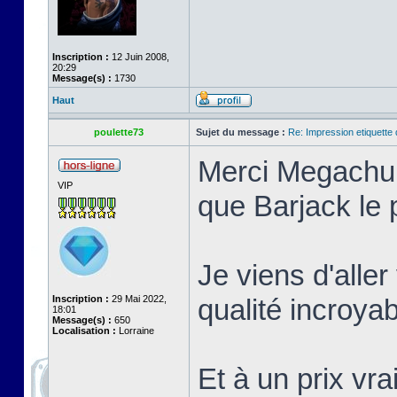
Inscription :
12 Juin 2008,
20:29
Message(s) :
1730
Haut
poulette73
Sujet du message :
Re: Impression etiquette 
Merci Megachur 
VIP
que Barjack le 
Je viens d'aller 
Inscription :
29 Mai 2022,
qualité incroyab
18:01
Message(s) :
650
Localisation :
Lorraine
Et à un prix vra