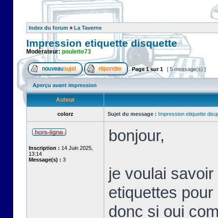
Index du forum
»
La Taverne
Impression etiquette disquette
Modérateur:
poulette73
Page
1
sur
1
[ 5 message(s) ]
Aperçu avant impression
Auteur
colorz
Sujet du message :
Impression etiquette disq
bonjour,
Inscription :
14 Juin 2025,
13:14
Message(s) :
3
je voulai savoir 
etiquettes pour 
donc si oui com