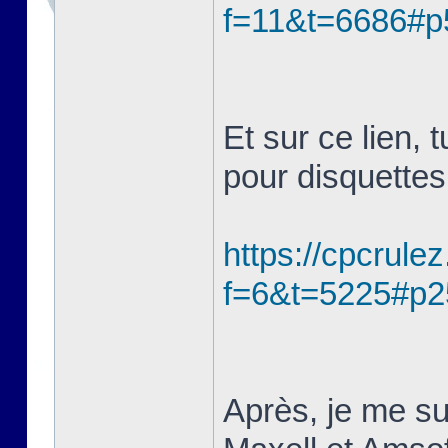
f=11&t=6686#p
Et sur ce lien, 
pour disquette
https://cpcrule
f=6&t=5225#p2
Après, je me su