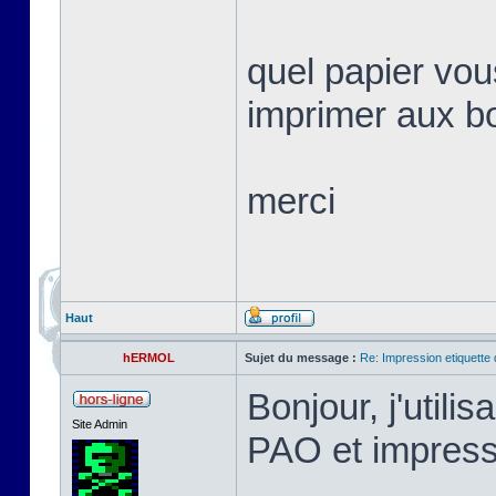
quel papier vo
imprimer aux b
merci
Haut
hERMOL
Sujet du message :
Re: Impression etiquette 
Bonjour, j'utili
Site Admin
PAO et impres