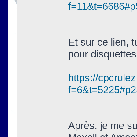
f=11&t=6686#p
Et sur ce lien, 
pour disquette
https://cpcrule
f=6&t=5225#p2
Après, je me su