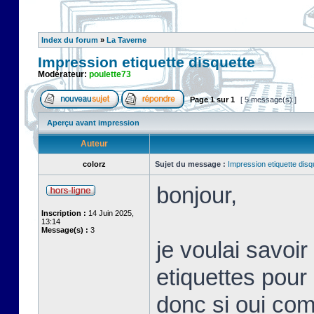
Index du forum
»
La Taverne
Impression etiquette disquette
Modérateur:
poulette73
Page
1
sur
1
[ 5 message(s) ]
Aperçu avant impression
Auteur
colorz
Sujet du message :
Impression etiquette disq
bonjour,
Inscription :
14 Juin 2025,
13:14
Message(s) :
3
je voulai savoir 
etiquettes pour 
donc si oui com