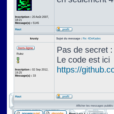
Inscription :
20 Août 2007,
18:21
Message(s) :
5145
Haut
krusty
Sujet du message :
Re: 4DeKades
Pas de secret : 
Rulez
Le code est ici
https://github
Inscription :
02 Sep 2012,
19:25
Message(s) :
33
Haut
Afficher les messages publiés 
Page
1
sur
1
[ 3 message(s) ]