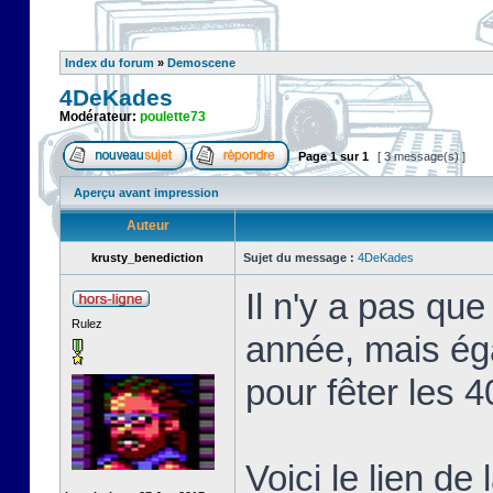
Index du forum
»
Demoscene
4DeKades
Modérateur:
poulette73
Page
1
sur
1
[ 3 message(s) ]
Aperçu avant impression
Auteur
krusty_benediction
Sujet du message :
4DeKades
Il n'y a pas qu
Rulez
année, mais ég
pour fêter les 
Voici le lien de