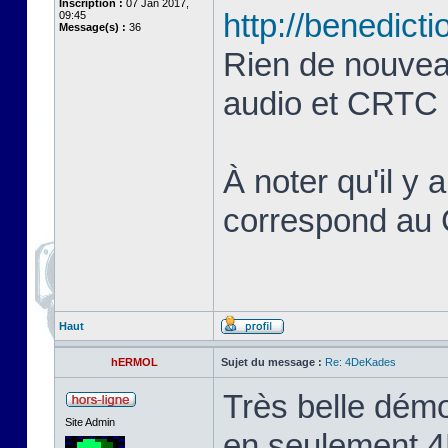
Inscription :
07 Jan 2017,
http://benedict
09:45
Message(s) :
36
Rien de nouvea
audio et CRTC (
À noter qu'il 
correspond au
Haut
hERMOL
Sujet du message :
Re: 4DeKades
Très belle dém
Site Admin
en seulement 4