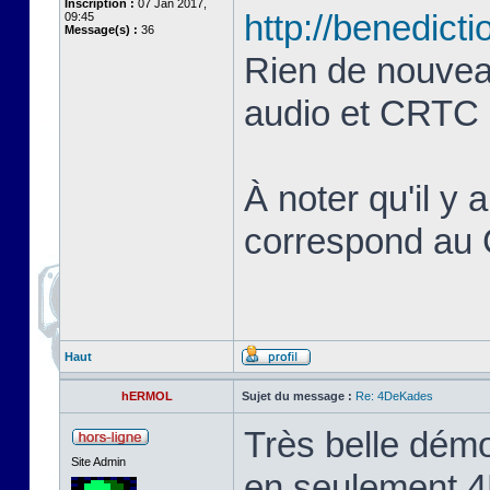
Inscription :
07 Jan 2017,
http://benedict
09:45
Message(s) :
36
Rien de nouvea
audio et CRTC (
À noter qu'il 
correspond au
Haut
hERMOL
Sujet du message :
Re: 4DeKades
Très belle dém
Site Admin
en seulement 4