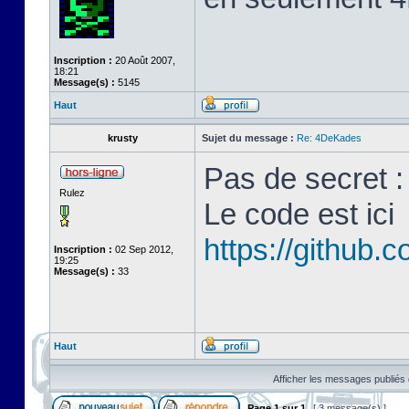
Inscription :
20 Août 2007,
18:21
Message(s) :
5145
Haut
krusty
Sujet du message :
Re: 4DeKades
Pas de secret : 
Rulez
Le code est ici
https://github
Inscription :
02 Sep 2012,
19:25
Message(s) :
33
Haut
Afficher les messages publiés 
Page
1
sur
1
[ 3 message(s) ]