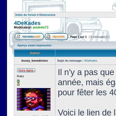
Index du forum
»
Demoscene
4DeKades
Modérateur:
poulette73
Page
1
sur
1
[ 3 message(s) ]
Aperçu avant impression
Auteur
krusty_benediction
Sujet du message :
4DeKades
Il n'y a pas qu
Rulez
année, mais ég
pour fêter les 
Voici le lien de