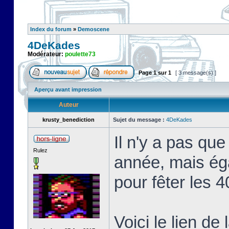
Index du forum
»
Demoscene
4DeKades
Modérateur:
poulette73
Page
1
sur
1
[ 3 message(s) ]
Aperçu avant impression
Auteur
krusty_benediction
Sujet du message :
4DeKades
Il n'y a pas qu
Rulez
année, mais ég
pour fêter les 
Voici le lien de