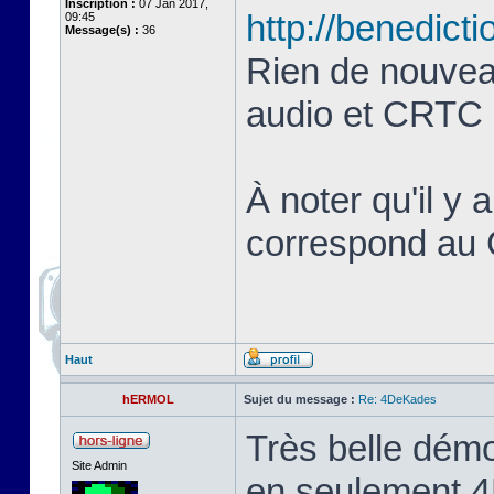
Inscription :
07 Jan 2017,
http://benedict
09:45
Message(s) :
36
Rien de nouvea
audio et CRTC (
À noter qu'il 
correspond au
Haut
hERMOL
Sujet du message :
Re: 4DeKades
Très belle dém
Site Admin
en seulement 4