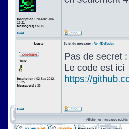
Inscription :
20 Août 2007,
18:21
Message(s) :
5145
Haut
krusty
Sujet du message :
Re: 4DeKades
Pas de secret : 
Rulez
Le code est ici
https://github
Inscription :
02 Sep 2012,
19:25
Message(s) :
33
Haut
Afficher les messages publiés 
Page
1
sur
1
[ 3 message(s) ]