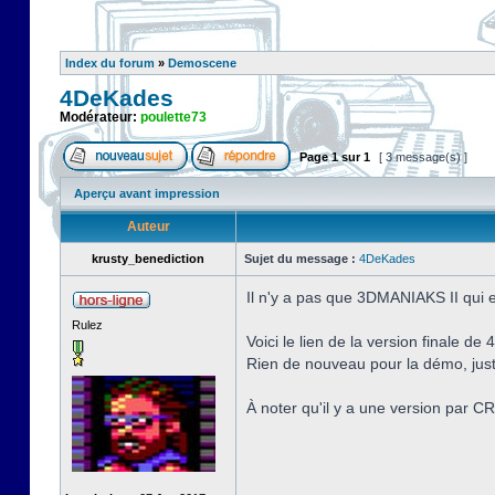
Index du forum
»
Demoscene
4DeKades
Modérateur:
poulette73
Page
1
sur
1
[ 3 message(s) ]
Aperçu avant impression
Auteur
krusty_benediction
Sujet du message :
4DeKades
Il n'y a pas que 3DMANIAKS II qui 
Rulez
Voici le lien de la version finale d
Rien de nouveau pour la démo, just
À noter qu'il y a une version pa