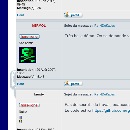
Inscription :
07 Jan 2017,
09:45
Message(s) :
36
Haut
hERMOL
Sujet du message :
Re: 4DeKades
Très belle démo. On se demande v
Site Admin
Inscription :
20 Août 2007,
18:21
Message(s) :
5145
Haut
krusty
Sujet du message :
Re: 4DeKades
Pas de secret : du travail, beaucoup
Le code est ici
https://github.com/
Rulez
Inscription :
02 Sep 2012,