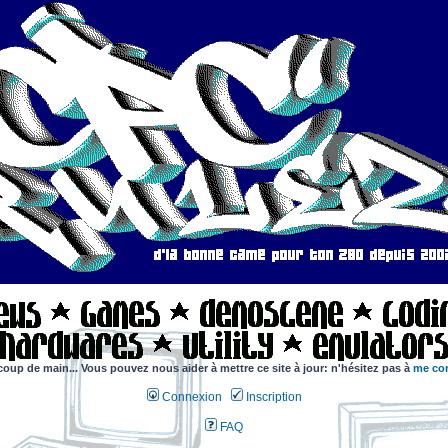
coup de main... Vous pouvez nous aider à mettre ce site à jour: n'hésitez pas à
me con
Connexion
Inscription
FAQ