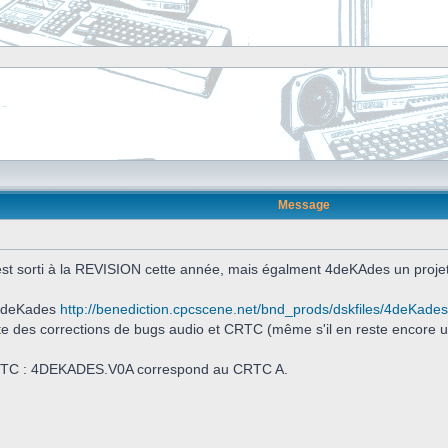
Message
est sorti à la REVISION cette année, mais égalment 4deKAdes un projet
e 4deKades
http://benediction.cpcscene.net/bnd_prods/dskfiles/4deKades
e des corrections de bugs audio et CRTC (même s'il en reste encore u
r CRTC : 4DEKADES.V0A correspond au CRTC A.