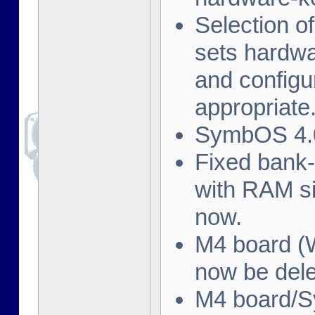
Selection o
sets hardwa
and config
appropriate
SymbOS 4.0
Fixed bank
with RAM s
now.
M4 board (W
now be dele
M4 board/S