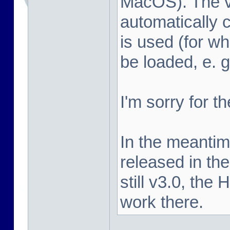
MacOS). The vi
automatically c
is used (for 
be loaded, e. 
I'm sorry for t
In the meanti
released in the
still v3.0, the
work there.