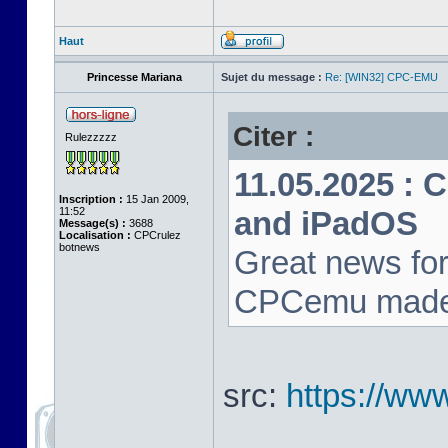
Haut
Princesse Mariana
Sujet du message :
Re: [WIN32] CPC-EMU
Citer :
Rulezzzzz
11.05.2025 : 
Inscription :
15 Jan 2009,
11:52
and iPadOS
Message(s) :
3688
Localisation :
CPCrulez
botnews
Great news for
CPCemu made i
src:
https://ww