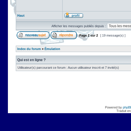
Haut
Afficher les messages publiés depuis :
Page
2
sur
2
[ 19 message(s) ]
Index du forum
»
Émulation
Qui est en ligne ?
Utilisateur(s) parcourant ce forum : Aucun utilisateur inscrit et 7 invité(s)
Powered by
phpB
Traduit en