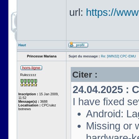
url:
https://ww
Haut
Princesse Mariana
Sujet du message :
Re: [WIN32] CPC-EMU
Citer :
Rulezzzzz
24.04.2025 : 
Inscription :
15 Jan 2009,
11:52
I have fixed se
Message(s) :
3688
Localisation :
CPCrulez
botnews
Android: La
Missing or
hardware-k