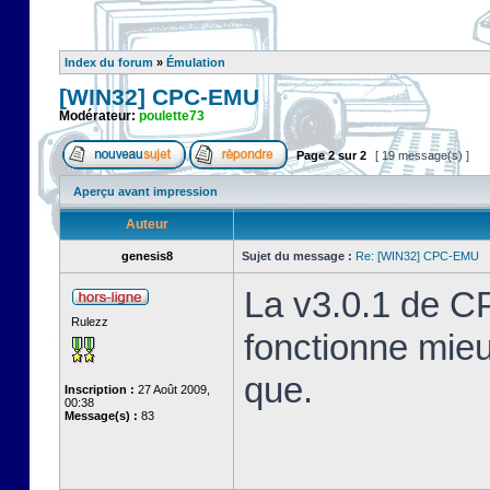
Index du forum
»
Émulation
[WIN32] CPC-EMU
Modérateur:
poulette73
Page
2
sur
2
[ 19 message(s) ]
Aperçu avant impression
Auteur
genesis8
Sujet du message :
Re: [WIN32] CPC-EMU
La v3.0.1 de C
Rulezz
fonctionne mie
que.
Inscription :
27 Août 2009,
00:38
Message(s) :
83