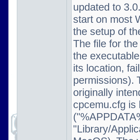
updated to 3.
start on most
the setup of t
The file for th
the executable
its location, fa
permissions). 
originally inte
cpcemu.cfg is 
("%APPDATA%
"Library/Appli