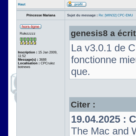
Haut
Princesse Mariana
Sujet du message :
Re: [WIN32] CPC-EMU
genesis8 a écrit
Rulezzzzz
La v3.0.1 de 
Inscription :
15 Jan 2009,
11:52
fonctionne mi
Message(s) :
3688
Localisation :
CPCrulez
botnews
que.
Citer :
19.04.2025 : 
The Mac and W