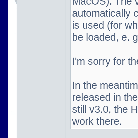
MacOS). The vi
automatically c
is used (for 
be loaded, e. 
I'm sorry for t
In the meanti
released in the
still v3.0, the
work there.