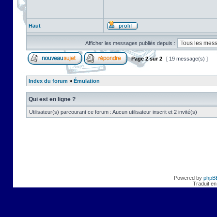
Haut
Afficher les messages publiés depuis :
Page
2
sur
2
[ 19 message(s) ]
Index du forum
»
Émulation
Qui est en ligne ?
Utilisateur(s) parcourant ce forum : Aucun utilisateur inscrit et 2 invité(s)
Powered by
phpB
Traduit en