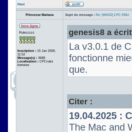
Haut
Princesse Mariana
Sujet du message :
Re: [WIN32] CPC-EMU
genesis8 a écrit
Rulezzzzz
La v3.0.1 de 
Inscription :
15 Jan 2009,
11:52
fonctionne mi
Message(s) :
3688
Localisation :
CPCrulez
botnews
que.
Citer :
19.04.2025 : 
The Mac and W