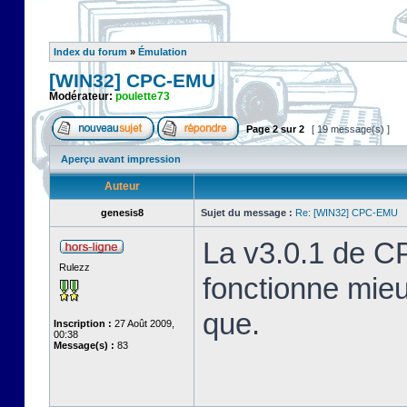
Index du forum
»
Émulation
[WIN32] CPC-EMU
Modérateur:
poulette73
Page
2
sur
2
[ 19 message(s) ]
Aperçu avant impression
Auteur
genesis8
Sujet du message :
Re: [WIN32] CPC-EMU
La v3.0.1 de C
Rulezz
fonctionne mie
que.
Inscription :
27 Août 2009,
00:38
Message(s) :
83