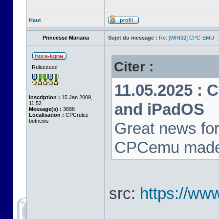
Haut
Princesse Mariana
Sujet du message :
Re: [WIN32] CPC-EMU
Citer :
Rulezzzzz
11.05.2025 : 
Inscription :
15 Jan 2009,
11:52
and iPadOS
Message(s) :
3688
Localisation :
CPCrulez
botnews
Great news for
CPCemu made i
src:
https://ww