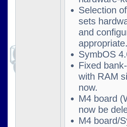
Selection o
sets hardwa
and config
appropriate
SymbOS 4.0
Fixed bank
with RAM s
now.
M4 board (W
now be dele
M4 board/S