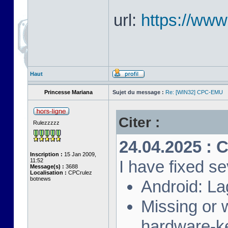
url:
https://ww
Haut
Princesse Mariana
Sujet du message :
Re: [WIN32] CPC-EMU
Citer :
Rulezzzzz
24.04.2025 : 
Inscription :
15 Jan 2009,
11:52
I have fixed se
Message(s) :
3688
Localisation :
CPCrulez
botnews
Android: La
Missing or
hardware-k