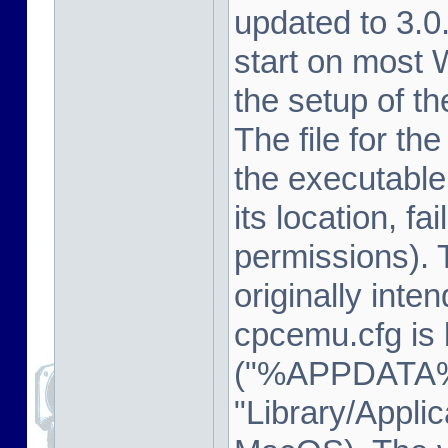
updated to 3.
start on most
the setup of t
The file for th
the executable
its location, fa
permissions). 
originally inte
cpcemu.cfg is 
("%APPDATA%
"Library/Appli