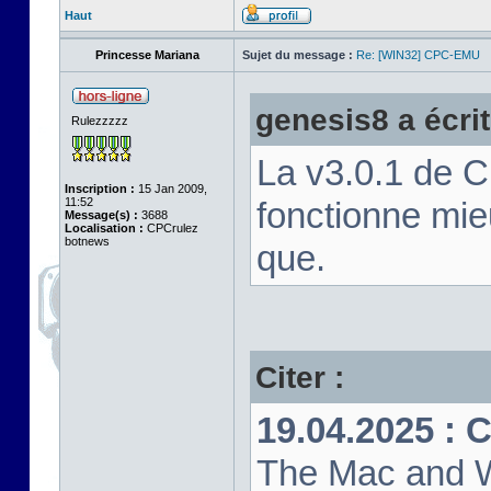
Haut
Princesse Mariana
Sujet du message :
Re: [WIN32] CPC-EMU
genesis8 a écrit
Rulezzzzz
La v3.0.1 de 
Inscription :
15 Jan 2009,
11:52
fonctionne mi
Message(s) :
3688
Localisation :
CPCrulez
botnews
que.
Citer :
19.04.2025 : 
The Mac and W