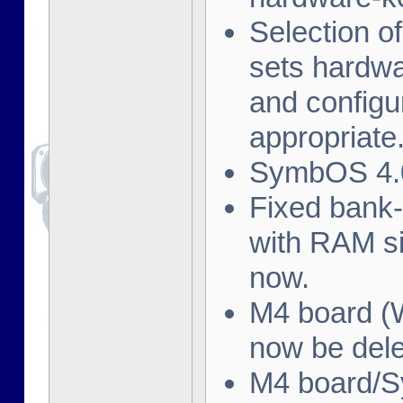
Selection o
sets hardwa
and config
appropriate
SymbOS 4.0
Fixed bank
with RAM s
now.
M4 board (W
now be dele
M4 board/S