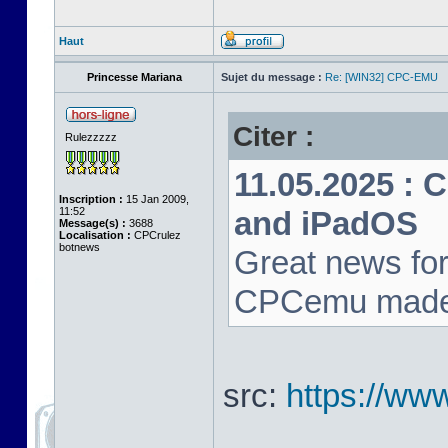
Haut
Princesse Mariana
Sujet du message :
Re: [WIN32] CPC-EMU
Citer :
Rulezzzzz
11.05.2025 : 
Inscription :
15 Jan 2009,
11:52
and iPadOS
Message(s) :
3688
Localisation :
CPCrulez
botnews
Great news for
CPCemu made i
src:
https://ww