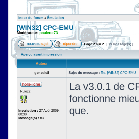
Index du forum
»
Émulation
[WIN32] CPC-EMU
Modérateur:
poulette73
Page
2
sur
2
[ 19 message(s) ]
Aperçu avant impression
Auteur
genesis8
Sujet du message :
Re: [WIN32] CPC-EMU
La v3.0.1 de C
Rulezz
fonctionne mie
que.
Inscription :
27 Août 2009,
00:38
Message(s) :
83