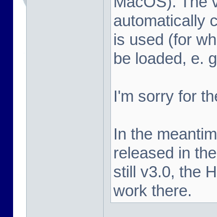
MacOS). The vi
automatically c
is used (for 
be loaded, e. 
I'm sorry for t
In the meanti
released in the
still v3.0, the
work there.