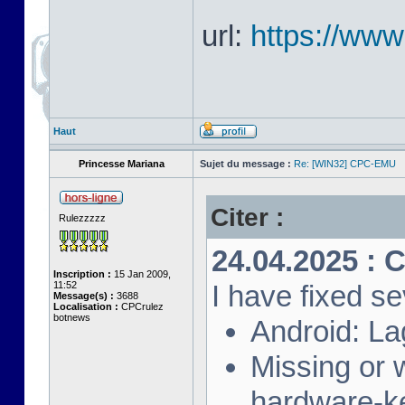
url:
https://ww
Haut
Princesse Mariana
Sujet du message :
Re: [WIN32] CPC-EMU
Citer :
Rulezzzzz
24.04.2025 : 
Inscription :
15 Jan 2009,
11:52
I have fixed se
Message(s) :
3688
Localisation :
CPCrulez
botnews
Android: La
Missing or
hardware-k