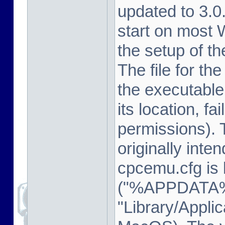
updated to 3.
start on most
the setup of t
The file for th
the executable
its location, fa
permissions). 
originally inte
cpcemu.cfg is 
("%APPDATA%
"Library/Appli