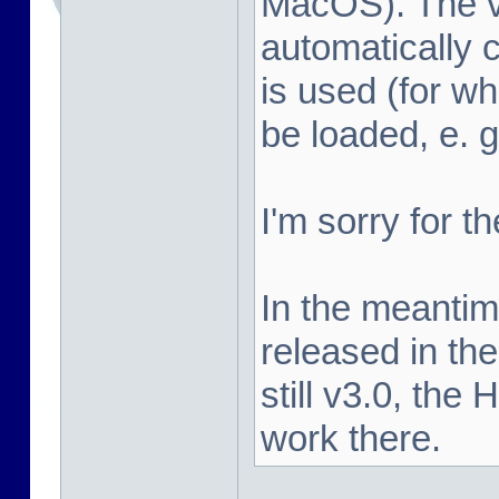
MacOS). The vi
automatically c
is used (for 
be loaded, e. 
I'm sorry for t
In the meanti
released in the
still v3.0, the
work there.