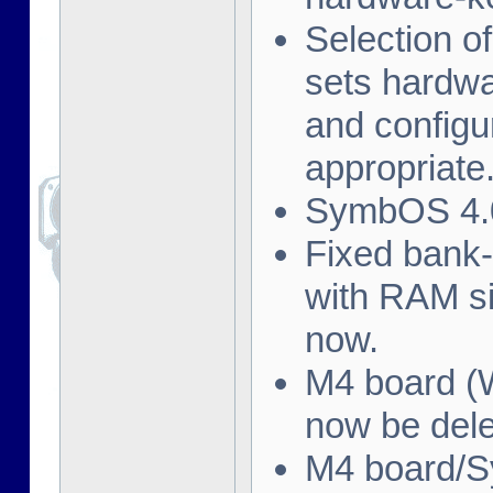
Selection o
sets hardwa
and config
appropriate
SymbOS 4.0
Fixed bank
with RAM s
now.
M4 board (W
now be dele
M4 board/S