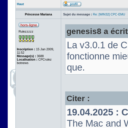
Haut
Princesse Mariana
Sujet du message :
Re: [WIN32] CPC-EMU
genesis8 a écrit
Rulezzzzz
La v3.0.1 de 
Inscription :
15 Jan 2009,
11:52
fonctionne mi
Message(s) :
3688
Localisation :
CPCrulez
botnews
que.
Citer :
19.04.2025 : 
The Mac and W