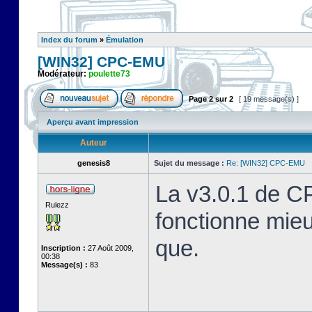
Index du forum
»
Émulation
[WIN32] CPC-EMU
Modérateur:
poulette73
Page
2
sur
2
[ 19 message(s) ]
Aperçu avant impression
Auteur
genesis8
Sujet du message :
Re: [WIN32] CPC-EMU
La v3.0.1 de C
Rulezz
fonctionne mie
que.
Inscription :
27 Août 2009,
00:38
Message(s) :
83