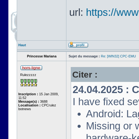
url:
https://ww
Haut
Princesse Mariana
Sujet du message :
Re: [WIN32] CPC-EMU
Citer :
Rulezzzzz
24.04.2025 : 
Inscription :
15 Jan 2009,
11:52
I have fixed se
Message(s) :
3688
Localisation :
CPCrulez
botnews
Android: La
Missing or
hardware-k