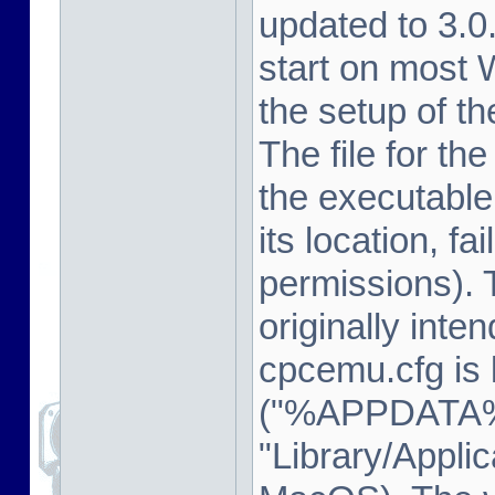
updated to 3.
start on most
the setup of t
The file for th
the executable
its location, fa
permissions). 
originally inte
cpcemu.cfg is 
("%APPDATA%
"Library/Appli