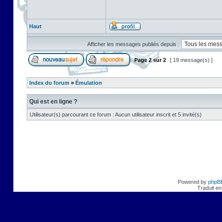
Haut
Afficher les messages publiés depuis :
Page
2
sur
2
[ 19 message(s) ]
Index du forum
»
Émulation
Qui est en ligne ?
Utilisateur(s) parcourant ce forum : Aucun utilisateur inscrit et 5 invité(s)
Powered by
phpB
Traduit en