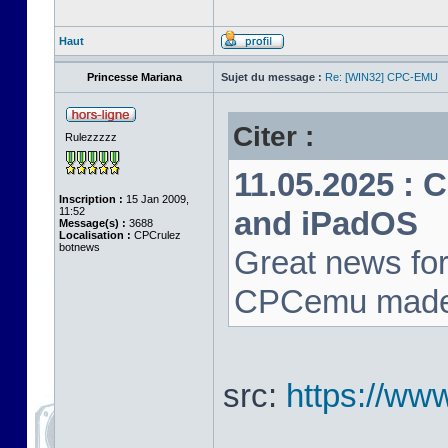
Haut
Princesse Mariana
Sujet du message :
Re: [WIN32] CPC-EMU
Citer :
Rulezzzzz
11.05.2025 : 
Inscription :
15 Jan 2009,
11:52
and iPadOS
Message(s) :
3688
Localisation :
CPCrulez
botnews
Great news for
CPCemu made i
src:
https://ww