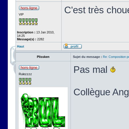
C'est très chou
VIP
Inscription :
13 Jan 2010,
14:25
Message(s) :
2282
Haut
Plissken
Sujet du message :
Re: Composition p
Pas mal
Rulezzzz
Collègue An