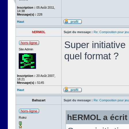
Inscription :
05 Août 2011,
14:38
Message(s) :
228
Haut
hERMOL
Sujet du message :
Re: Composition pour je
Super initiativ
Site Admin
quel format ?
Inscription :
20 Août 2007,
18:21
Message(s) :
5145
Haut
Baltazart
Sujet du message :
Re: Composition pour je
hERMOL a écrit 
Rulez