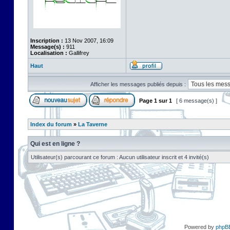
Inscription :
13 Nov 2007, 16:09
Message(s) :
911
Localisation :
Gallifrey
Haut
Afficher les messages publiés depuis :
Page
1
sur
1
[ 6 message(s) ]
Index du forum
»
La Taverne
Qui est en ligne ?
Utilisateur(s) parcourant ce forum : Aucun utilisateur inscrit et 4 invité(s)
Powered by
phpB