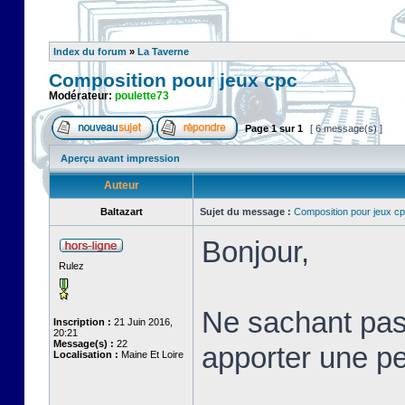
Index du forum
»
La Taverne
Composition pour jeux cpc
Modérateur:
poulette73
Page
1
sur
1
[ 6 message(s) ]
Aperçu avant impression
Auteur
Baltazart
Sujet du message :
Composition pour jeux c
Bonjour,
Rulez
Ne sachant pas 
Inscription :
21 Juin 2016,
20:21
Message(s) :
22
apporter une pet
Localisation :
Maine Et Loire