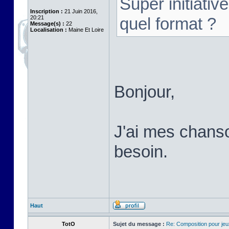
Super initiativ
Inscription :
21 Juin 2016,
20:21
quel format ?
Message(s) :
22
Localisation :
Maine Et Loire
Bonjour,
J'ai mes chans
besoin.
Haut
TotO
Sujet du message :
Re: Composition pour je