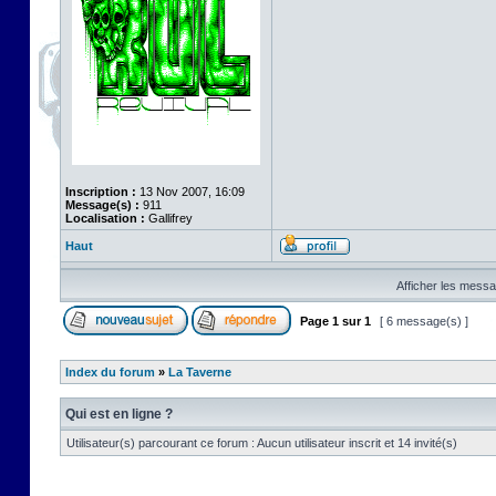
Inscription :
13 Nov 2007, 16:09
Message(s) :
911
Localisation :
Gallifrey
Haut
Afficher les messa
Page
1
sur
1
[ 6 message(s) ]
Index du forum
»
La Taverne
Qui est en ligne ?
Utilisateur(s) parcourant ce forum : Aucun utilisateur inscrit et 14 invité(s)