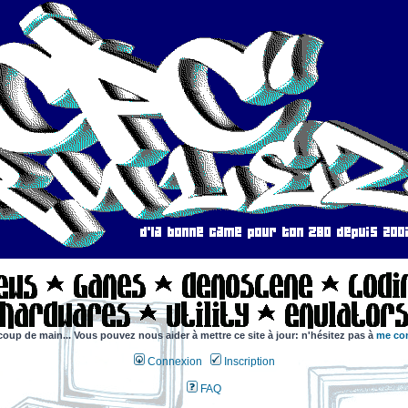
coup de main... Vous pouvez nous aider à mettre ce site à jour: n'hésitez pas à
me con
Connexion
Inscription
FAQ