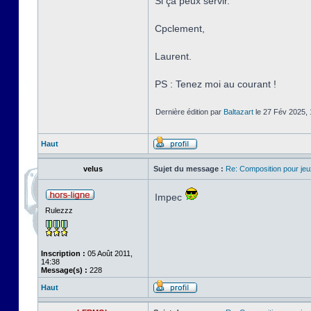
Si ça peux servir.
Cpclement,
Laurent.
PS : Tenez moi au courant !
Dernière édition par
Baltazart
le 27 Fév 2025, 1
Haut
velus
Sujet du message :
Re: Composition pour je
Impec
Rulezzz
Inscription :
05 Août 2011,
14:38
Message(s) :
228
Haut