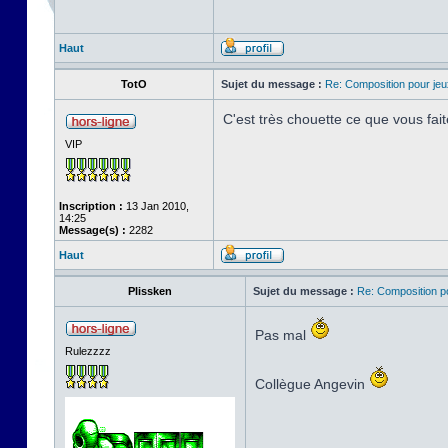
Haut
TotO
Sujet du message :
Re: Composition pour je
C'est très chouette ce que vous fait
VIP
Inscription :
13 Jan 2010,
14:25
Message(s) :
2282
Haut
Plissken
Sujet du message :
Re: Composition p
Pas mal
Rulezzzz
Collègue Angevin