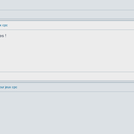
ux cpc
es !
our jeux cpc