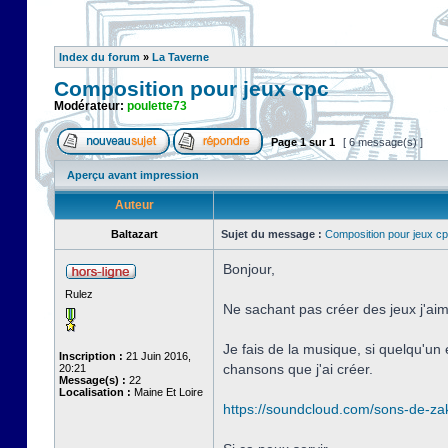
Index du forum
»
La Taverne
Composition pour jeux cpc
Modérateur:
poulette73
Page
1
sur
1
[ 6 message(s) ]
Aperçu avant impression
Auteur
Baltazart
Sujet du message :
Composition pour jeux c
Bonjour,
Rulez
Ne sachant pas créer des jeux j'aime
Je fais de la musique, si quelqu'un
Inscription :
21 Juin 2016,
chansons que j'ai créer.
20:21
Message(s) :
22
Localisation :
Maine Et Loire
https://soundcloud.com/sons-de-za