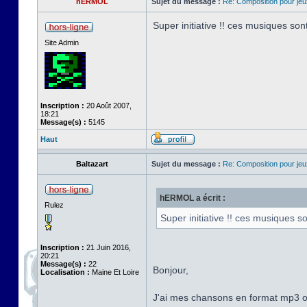
hERMOL
Sujet du message :
Re: Composition pour je
Super initiative !! ces musiques son
Site Admin
Inscription :
20 Août 2007,
18:21
Message(s) :
5145
Haut
Baltazart
Sujet du message :
Re: Composition pour je
hERMOL a écrit :
Rulez
Super initiative !! ces musiques s
Inscription :
21 Juin 2016,
20:21
Message(s) :
22
Bonjour,
Localisation :
Maine Et Loire
J'ai mes chansons en format mp3 o