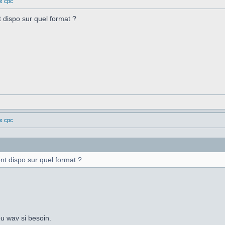
ux cpc
t dispo sur quel format ?
ux cpc
ont dispo sur quel format ?
u wav si besoin.