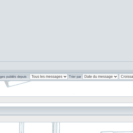
ges publiés depuis :
Trier par