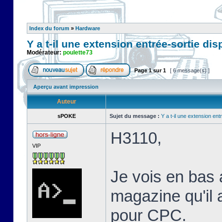
Index du forum
»
Hardware
Y a t-il une extension entrée-sortie di
Modérateur:
poulette73
Page
1
sur
1
[ 6 message(s) ]
Aperçu avant impression
Auteur
sPOKE
Sujet du message :
Y a t-il une extension en
H3110,
VIP
Je vois en bas 
magazine qu'il 
pour CPC.