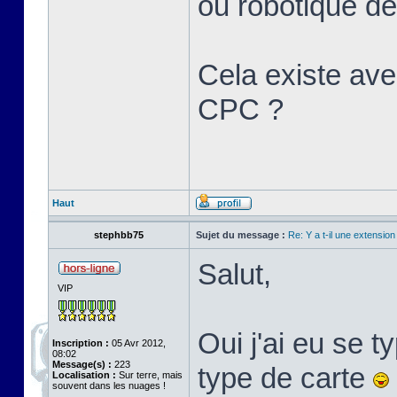
ou robotique d
Cela existe ave
CPC ?
Haut
stephbb75
Sujet du message :
Re: Y a t-il une extensio
Salut,
VIP
Oui j'ai eu se ty
Inscription :
05 Avr 2012,
08:02
Message(s) :
223
type de carte
Localisation :
Sur terre, mais
souvent dans les nuages !