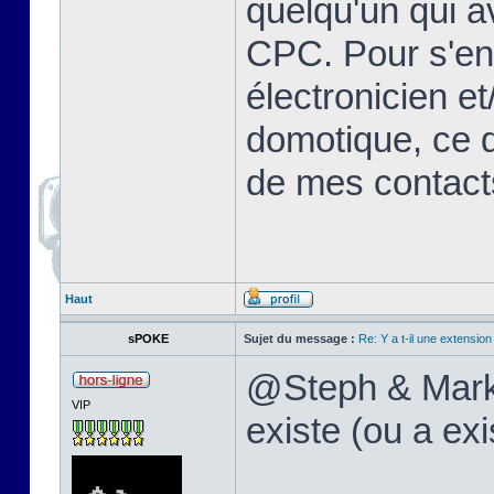
quelqu'un qui a
CPC. Pour s'en s
électronicien e
domotique, ce qu
de mes contac
Haut
sPOKE
Sujet du message :
Re: Y a t-il une extensio
@Steph & MarkEr
VIP
existe (ou a ex