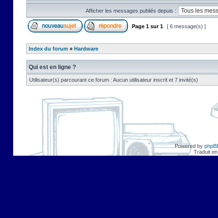
Afficher les messages publiés depuis :
Page
1
sur
1
[ 6 message(s) ]
Index du forum
»
Hardware
Qui est en ligne ?
Utilisateur(s) parcourant ce forum : Aucun utilisateur inscrit et 7 invité(s)
Powered by
phpB
Traduit en