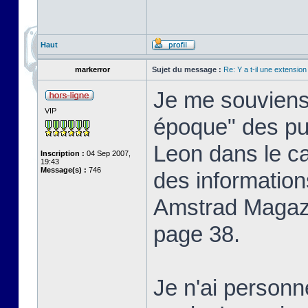
Haut
markerror
Sujet du message :
Re: Y a t-il une extensio
Je me souviens 
VIP
époque" des pu
Leon dans le c
Inscription :
04 Sep 2007,
19:43
Message(s) :
746
des information
Amstrad Magaz
page 38.
Je n'ai personn