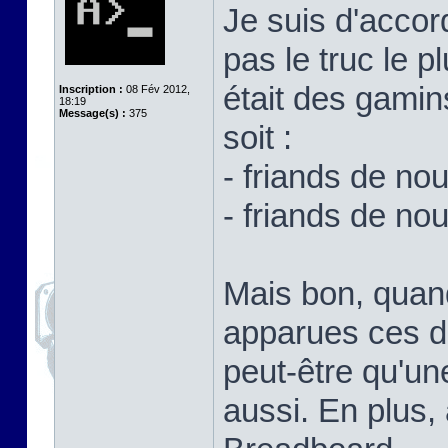
Je suis d'accor
pas le truc le p
était des gamin
Inscription :
08 Fév 2012,
18:19
Message(s) :
375
soit :
- friands de no
- friands de no
Mais bon, quand
apparues ces d
peut-être qu'un
aussi. En plus,