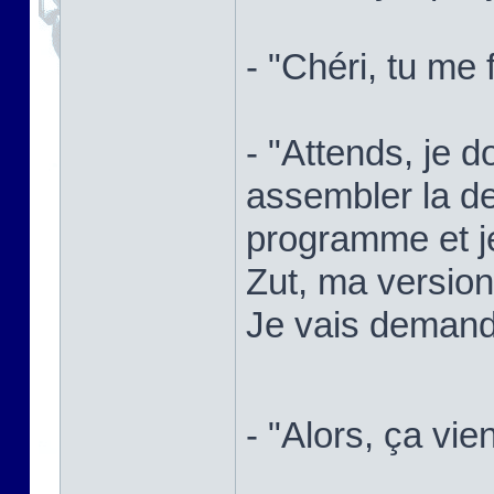
- "Chéri, tu me 
- "Attends, je d
assembler la de
programme et je
Zut, ma versio
Je vais demande
- "Alors, ça vie