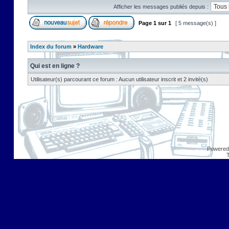
Afficher les messages publiés depuis :
Page
1
sur
1
[ 5 message(s) ]
Index du forum
»
Hardware
Qui est en ligne ?
Utilisateur(s) parcourant ce forum : Aucun utilisateur inscrit et 2 invité(s)
Powered