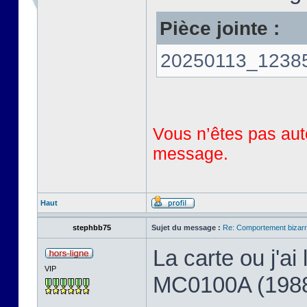
Pièce jointe :
20250113_123858
Vous n’êtes pas auto
message.
Haut
stephbb75
Sujet du message :
Re: Comportement bizarr
La carte ou j'a
VIP
MC0100A (198