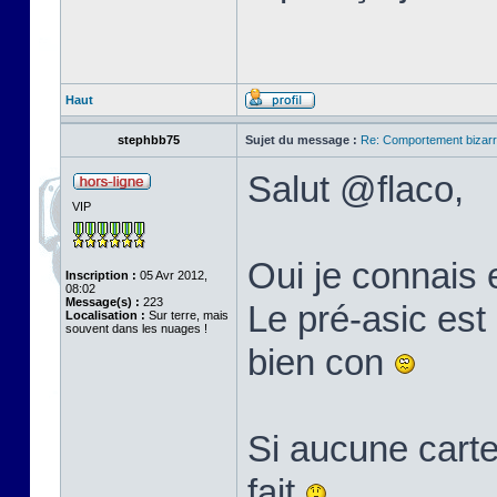
Haut
stephbb75
Sujet du message :
Re: Comportement bizarr
Salut @flaco,
VIP
Oui je connais 
Inscription :
05 Avr 2012,
08:02
Message(s) :
223
Le pré-asic est 
Localisation :
Sur terre, mais
souvent dans les nuages !
bien con
Si aucune carte
fait