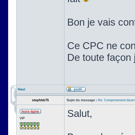
Bon je vais cont
Ce CPC ne cons
De toute façon j'
Haut
stephbb75
Sujet du message :
Re: Comportement bizarr
Salut,
VIP