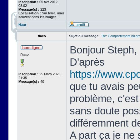
Inscription :
05 Avr 2012,
08:02
Message(s) :
223
Localisation :
Sur terre, mais
souvent dans les nuages !
Haut
flaco
Sujet du message :
Re: Comportement bizarr
Bonjour Steph,
Rulez
D'après
https://www.cp
Inscription :
25 Mars 2023,
21:35
Message(s) :
40
que tu avais pe
problème, c'est
sans doute poss
différemment de
A part ça je ne 