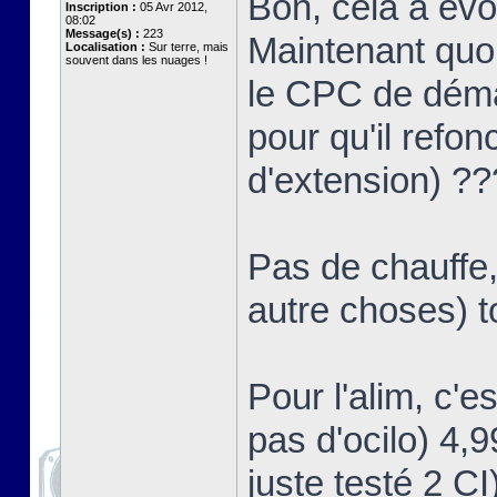
Bon, cela a év
Inscription :
05 Avr 2012,
08:02
Message(s) :
223
Maintenant quoi
Localisation :
Sur terre, mais
souvent dans les nuages !
le CPC de démar
pour qu'il refon
d'extension) ?
Pas de chauffe,
autre choses) t
Pour l'alim, c'e
pas d'ocilo) 4,
juste testé 2 CI