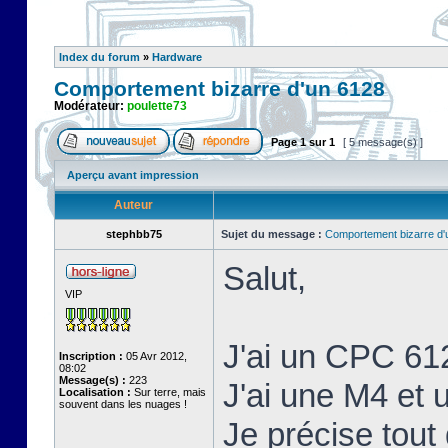
Index du forum
»
Hardware
Comportement bizarre d'un 6128
Modérateur:
poulette73
Page
1
sur
1
[ 5 message(s) ]
Aperçu avant impression
Auteur
stephbb75
Sujet du message :
Comportement bizarre d'
Salut,
VIP
J'ai un CPC 61
Inscription :
05 Avr 2012,
08:02
Message(s) :
223
J'ai une M4 et
Localisation :
Sur terre, mais
souvent dans les nuages !
Je précise tout