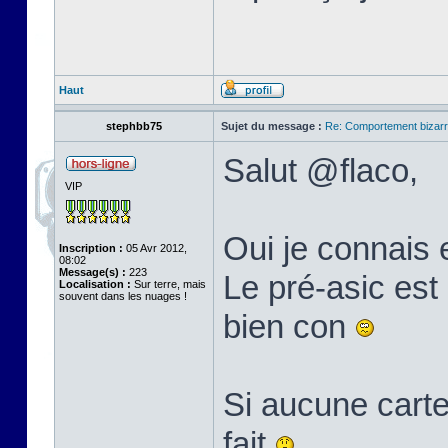
Haut
stephbb75
Sujet du message :
Re: Comportement bizarr
Salut @flaco,
VIP
Oui je connais 
Inscription :
05 Avr 2012,
08:02
Message(s) :
223
Le pré-asic est 
Localisation :
Sur terre, mais
souvent dans les nuages !
bien con
Si aucune carte
fait