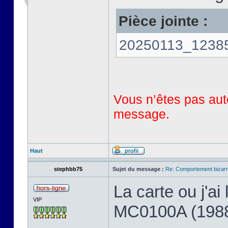
Pièce jointe :
20250113_123858
Vous n’êtes pas auto
message.
Haut
stephbb75
Sujet du message :
Re: Comportement bizarr
La carte ou j'a
VIP
MC0100A (198