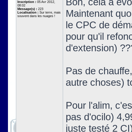
Bon, cela a év
Inscription :
05 Avr 2012,
08:02
Message(s) :
223
Maintenant quoi
Localisation :
Sur terre, mais
souvent dans les nuages !
le CPC de démar
pour qu'il refon
d'extension) ?
Pas de chauffe,
autre choses) t
Pour l'alim, c'e
pas d'ocilo) 4,
juste testé 2 CI