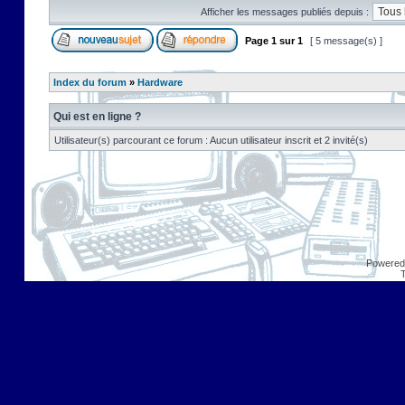
Afficher les messages publiés depuis :
Page
1
sur
1
[ 5 message(s) ]
Index du forum
»
Hardware
Qui est en ligne ?
Utilisateur(s) parcourant ce forum : Aucun utilisateur inscrit et 2 invité(s)
Powered