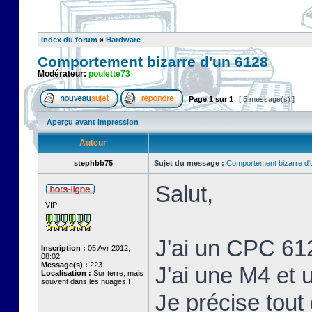
Index du forum
»
Hardware
Comportement bizarre d'un 6128
Modérateur:
poulette73
Page
1
sur
1
[ 5 message(s) ]
Aperçu avant impression
Auteur
stephbb75
Sujet du message :
Comportement bizarre d'
Salut,
VIP
J'ai un CPC 61
Inscription :
05 Avr 2012,
08:02
Message(s) :
223
J'ai une M4 et
Localisation :
Sur terre, mais
souvent dans les nuages !
Je précise tout