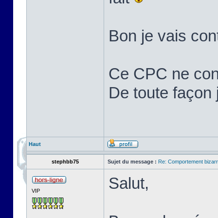
Bon je vais cont
Ce CPC ne cons
De toute façon j'
Haut
stephbb75
Sujet du message :
Re: Comportement bizarr
Salut,
VIP