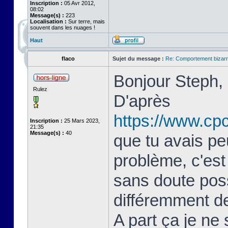
Inscription :
05 Avr 2012,
08:02
Message(s) :
223
Localisation :
Sur terre, mais
souvent dans les nuages !
Haut
flaco
Sujet du message :
Re: Comportement bizarr
Bonjour Steph,
Rulez
D'après
https://www.cp
Inscription :
25 Mars 2023,
21:35
Message(s) :
40
que tu avais pe
problème, c'est
sans doute poss
différemment de
A part ça je ne 