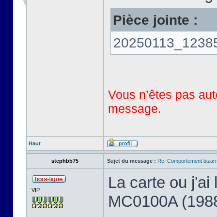
Pièce jointe :
20250113_123858
Vous n’êtes pas auto
message.
Haut
stephbb75
Sujet du message :
Re: Comportement bizarr
La carte ou j'a
VIP
MC0100A (198