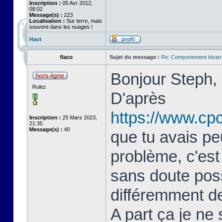
Inscription :
05 Avr 2012,
08:02
Message(s) :
223
Localisation :
Sur terre, mais
souvent dans les nuages !
Haut
flaco
Sujet du message :
Re: Comportement bizarr
Bonjour Steph,
Rulez
D'après
https://www.cp
Inscription :
25 Mars 2023,
21:35
Message(s) :
40
que tu avais pe
problème, c'est
sans doute poss
différemment de
A part ça je ne 