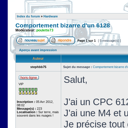
Index du forum
»
Hardware
Comportement bizarre d'un 6128
Modérateur:
poulette73
Page
1
sur
1
[ 5 message(s) ]
Aperçu avant impression
Auteur
stephbb75
Sujet du message :
Comportement bizarre d'
Salut,
VIP
J'ai un CPC 61
Inscription :
05 Avr 2012,
08:02
Message(s) :
223
J'ai une M4 et
Localisation :
Sur terre, mais
souvent dans les nuages !
Je précise tout