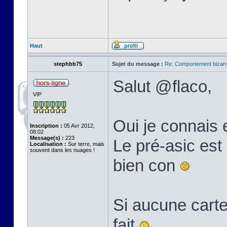
Haut
stephbb75
Sujet du message :
Re: Comportement bizarr
Salut @flaco,
VIP
Oui je connais 
Inscription :
05 Avr 2012,
08:02
Message(s) :
223
Le pré-asic est 
Localisation :
Sur terre, mais
souvent dans les nuages !
bien con
Si aucune carte
fait