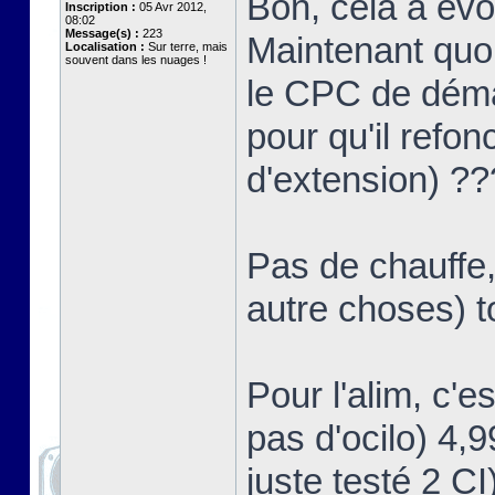
Bon, cela a év
Inscription :
05 Avr 2012,
08:02
Message(s) :
223
Maintenant quoi
Localisation :
Sur terre, mais
souvent dans les nuages !
le CPC de démar
pour qu'il refon
d'extension) ?
Pas de chauffe,
autre choses) t
Pour l'alim, c'e
pas d'ocilo) 4,
juste testé 2 CI