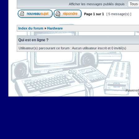
Afficher les messages publiés depuis :
Page
1
sur
1
[ 5 message(s) ]
Index du forum
»
Hardware
Qui est en ligne ?
Utilisateur(s) parcourant ce forum : Aucun utilisateur inscrit et 0 invité(s)
Powered