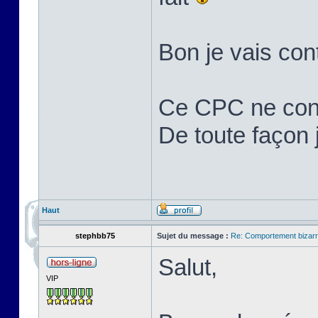
Bon je vais cont
Ce CPC ne cons
De toute façon j'
Haut
stephbb75
Sujet du message :
Re: Comportement bizarr
Salut,
VIP