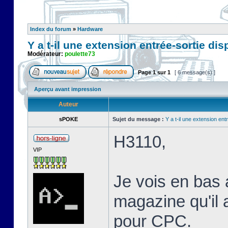
Index du forum
»
Hardware
Y a t-il une extension entrée-sortie di
Modérateur:
poulette73
Page
1
sur
1
[ 6 message(s) ]
Aperçu avant impression
Auteur
sPOKE
Sujet du message :
Y a t-il une extension en
H3110,
VIP
Je vois en bas 
magazine qu'il 
pour CPC.