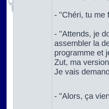
- "Chéri, tu me 
- "Attends, je d
assembler la de
programme et je
Zut, ma versio
Je vais demande
- "Alors, ça vie