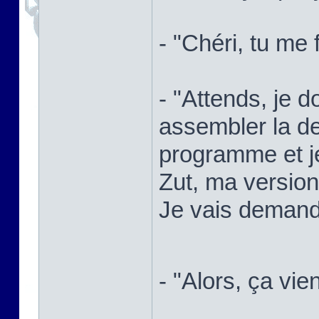
- "Chéri, tu me 
- "Attends, je d
assembler la de
programme et je
Zut, ma versio
Je vais demande
- "Alors, ça vie