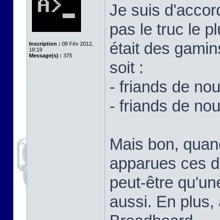
Je suis d'accor
pas le truc le p
était des gamin
Inscription :
08 Fév 2012,
18:19
Message(s) :
375
soit :
- friands de no
- friands de no
Mais bon, quand
apparues ces d
peut-être qu'un
aussi. En plus,