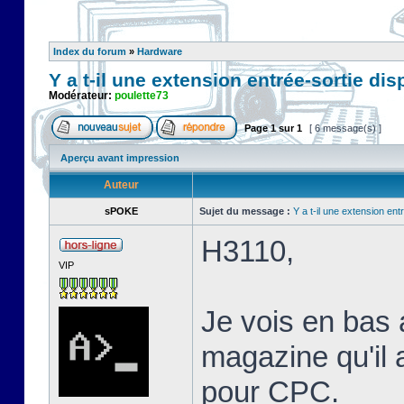
Index du forum
»
Hardware
Y a t-il une extension entrée-sortie di
Modérateur:
poulette73
Page
1
sur
1
[ 6 message(s) ]
Aperçu avant impression
Auteur
sPOKE
Sujet du message :
Y a t-il une extension en
H3110,
VIP
Je vois en bas 
magazine qu'il 
pour CPC.