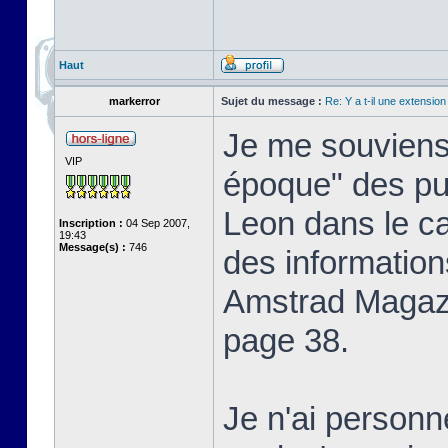
Haut
markerror
Sujet du message :
Re: Y a t-il une extensio
Je me souviens 
VIP
époque" des pu
Leon dans le c
Inscription :
04 Sep 2007,
19:43
Message(s) :
746
des information
Amstrad Magaz
page 38.
Je n'ai personn