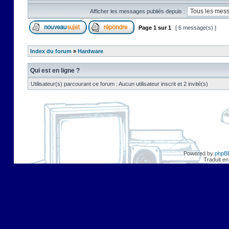
Afficher les messages publiés depuis :
Page
1
sur
1
[ 6 message(s) ]
Index du forum
»
Hardware
Qui est en ligne ?
Utilisateur(s) parcourant ce forum : Aucun utilisateur inscrit et 2 invité(s)
Powered by
phpB
Traduit en