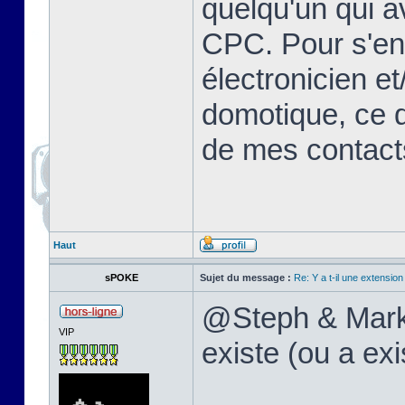
quelqu'un qui a
CPC. Pour s'en s
électronicien e
domotique, ce qu
de mes contac
Haut
sPOKE
Sujet du message :
Re: Y a t-il une extensio
@Steph & MarkEr
VIP
existe (ou a ex