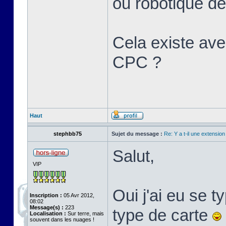
ou robotique d
Cela existe ave
CPC ?
Haut
stephbb75
Sujet du message :
Re: Y a t-il une extensio
Salut,
VIP
Oui j'ai eu se ty
Inscription :
05 Avr 2012,
08:02
Message(s) :
223
type de carte
Localisation :
Sur terre, mais
souvent dans les nuages !