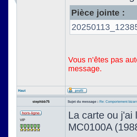
Pièce jointe :
20250113_123858
Vous n’êtes pas auto
message.
Haut
stephbb75
Sujet du message :
Re: Comportement bizarr
La carte ou j'a
VIP
MC0100A (198