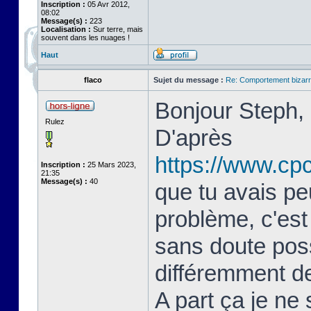
Inscription :
05 Avr 2012,
08:02
Message(s) :
223
Localisation :
Sur terre, mais
souvent dans les nuages !
Haut
flaco
Sujet du message :
Re: Comportement bizarr
Bonjour Steph,
Rulez
D'après
https://www.cp
Inscription :
25 Mars 2023,
21:35
Message(s) :
40
que tu avais pe
problème, c'est
sans doute poss
différemment de
A part ça je ne 