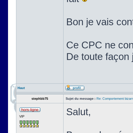
Bon je vais cont
Ce CPC ne cons
De toute façon j'
Haut
stephbb75
Sujet du message :
Re: Comportement bizarr
Salut,
VIP