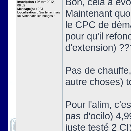
Bon, cela a év
Inscription :
05 Avr 2012,
08:02
Message(s) :
223
Maintenant quoi
Localisation :
Sur terre, mais
souvent dans les nuages !
le CPC de démar
pour qu'il refon
d'extension) ?
Pas de chauffe,
autre choses) t
Pour l'alim, c'e
pas d'ocilo) 4,
juste testé 2 CI