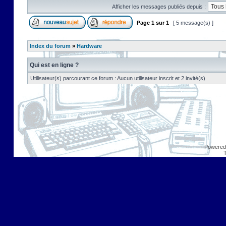
Afficher les messages publiés depuis :
Page
1
sur
1
[ 5 message(s) ]
Index du forum
»
Hardware
Qui est en ligne ?
Utilisateur(s) parcourant ce forum : Aucun utilisateur inscrit et 2 invité(s)
Powered