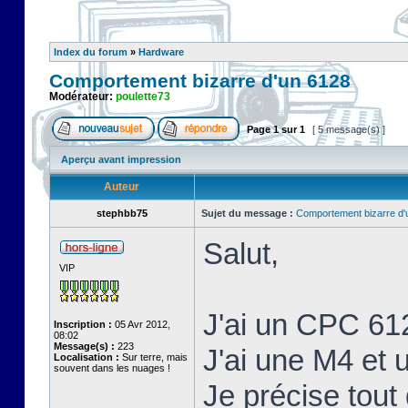
Index du forum
»
Hardware
Comportement bizarre d'un 6128
Modérateur:
poulette73
Page
1
sur
1
[ 5 message(s) ]
Aperçu avant impression
Auteur
stephbb75
Sujet du message :
Comportement bizarre d'
Salut,
VIP
J'ai un CPC 61
Inscription :
05 Avr 2012,
08:02
Message(s) :
223
J'ai une M4 et
Localisation :
Sur terre, mais
souvent dans les nuages !
Je précise tout