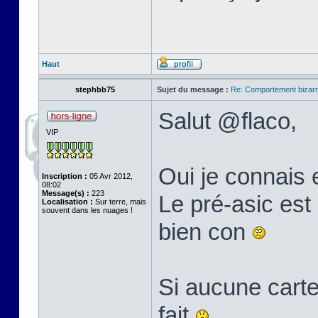
Haut
stephbb75
Sujet du message :
Re: Comportement bizarr
Salut @flaco,
VIP
Oui je connais 
Inscription :
05 Avr 2012,
08:02
Message(s) :
223
Le pré-asic est 
Localisation :
Sur terre, mais
souvent dans les nuages !
bien con
Si aucune carte
fait