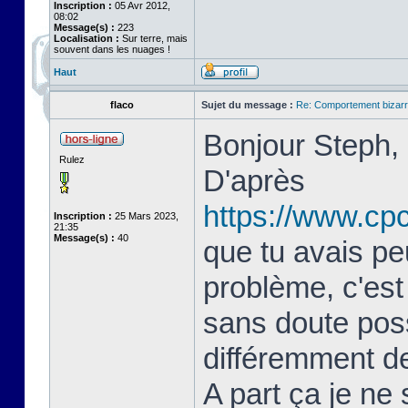
Inscription :
05 Avr 2012,
08:02
Message(s) :
223
Localisation :
Sur terre, mais
souvent dans les nuages !
Haut
flaco
Sujet du message :
Re: Comportement bizarr
Bonjour Steph,
Rulez
D'après
https://www.cp
Inscription :
25 Mars 2023,
21:35
Message(s) :
40
que tu avais pe
problème, c'est
sans doute poss
différemment de
A part ça je ne 