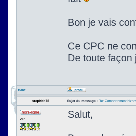
Bon je vais cont
Ce CPC ne cons
De toute façon j'
Haut
stephbb75
Sujet du message :
Re: Comportement bizarr
Salut,
VIP