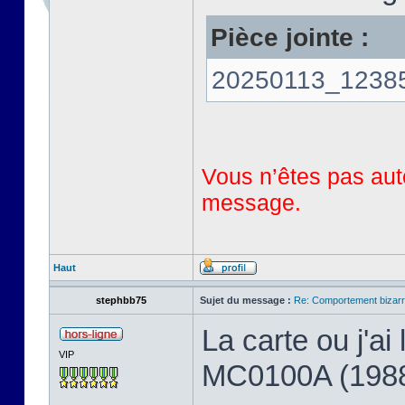
Pièce jointe :
20250113_123858
Vous n’êtes pas auto
message.
Haut
stephbb75
Sujet du message :
Re: Comportement bizarr
La carte ou j'a
VIP
MC0100A (198