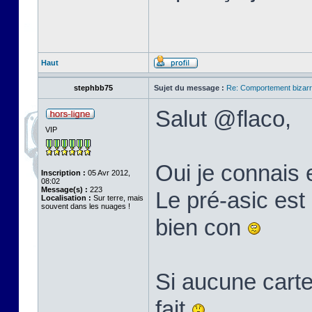
Haut
stephbb75
Sujet du message :
Re: Comportement bizarr
Salut @flaco,
VIP
Oui je connais 
Inscription :
05 Avr 2012,
08:02
Message(s) :
223
Le pré-asic est 
Localisation :
Sur terre, mais
souvent dans les nuages !
bien con
Si aucune carte
fait