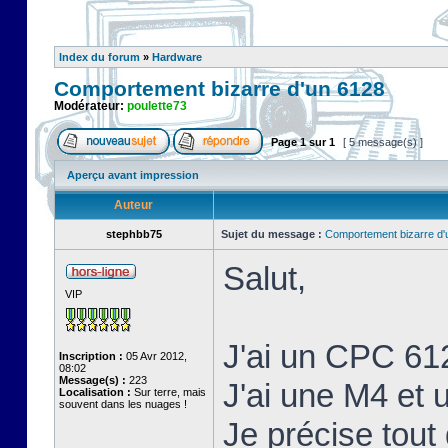
Index du forum
»
Hardware
Comportement bizarre d'un 6128
Modérateur:
poulette73
Page
1
sur
1
[ 5 message(s) ]
Aperçu avant impression
Auteur
stephbb75
Sujet du message :
Comportement bizarre d'
Salut,
VIP
J'ai un CPC 61
Inscription :
05 Avr 2012,
08:02
Message(s) :
223
J'ai une M4 et
Localisation :
Sur terre, mais
souvent dans les nuages !
Je précise tout