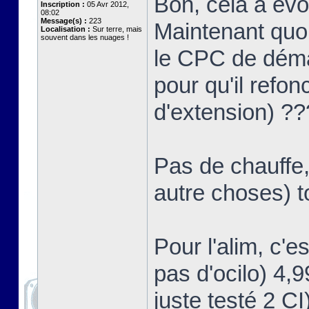
Bon, cela a év
Inscription :
05 Avr 2012,
08:02
Message(s) :
223
Maintenant quoi
Localisation :
Sur terre, mais
souvent dans les nuages !
le CPC de démar
pour qu'il refon
d'extension) ?
Pas de chauffe,
autre choses) t
Pour l'alim, c'e
pas d'ocilo) 4,
juste testé 2 CI