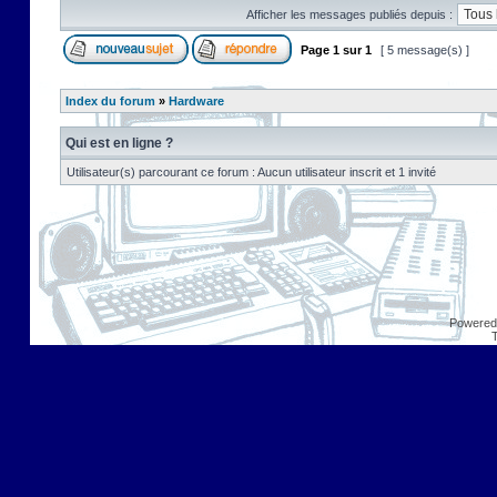
Afficher les messages publiés depuis :
Page
1
sur
1
[ 5 message(s) ]
Index du forum
»
Hardware
Qui est en ligne ?
Utilisateur(s) parcourant ce forum : Aucun utilisateur inscrit et 1 invité
Powered