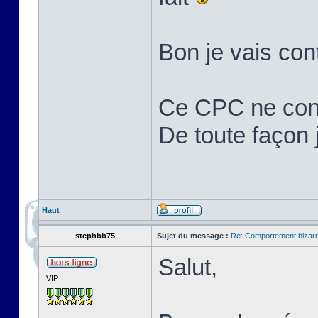
Bon je vais cont
Ce CPC ne cons
De toute façon j'
Haut
stephbb75
Sujet du message :
Re: Comportement bizarr
Salut,
VIP