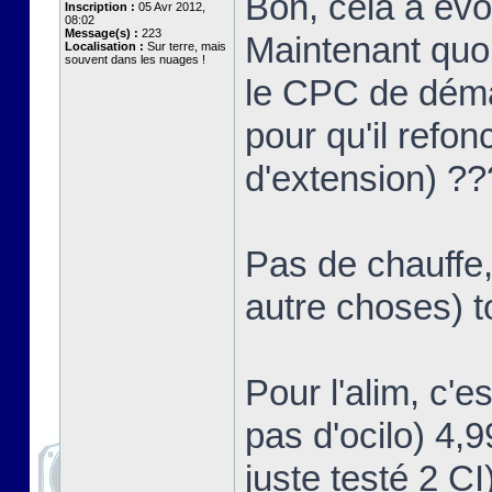
Bon, cela a év
Inscription :
05 Avr 2012,
08:02
Message(s) :
223
Maintenant quoi
Localisation :
Sur terre, mais
souvent dans les nuages !
le CPC de démar
pour qu'il refon
d'extension) ?
Pas de chauffe,
autre choses) t
Pour l'alim, c'e
pas d'ocilo) 4,
juste testé 2 CI