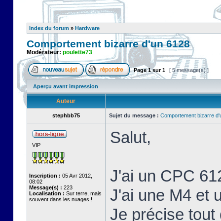
Index du forum
»
Hardware
Comportement bizarre d'un 6128
Modérateur:
poulette73
Page
1
sur
1
[ 5 message(s) ]
Aperçu avant impression
Auteur
stephbb75
Sujet du message :
Comportement bizarre d'
Salut,
VIP
J'ai un CPC 61
Inscription :
05 Avr 2012,
08:02
Message(s) :
223
J'ai une M4 et
Localisation :
Sur terre, mais
souvent dans les nuages !
Je précise tout