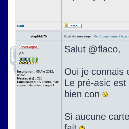
Haut
stephbb75
Sujet du message :
Re: Comportement bizarr
Salut @flaco,
VIP
Oui je connais 
Inscription :
05 Avr 2012,
08:02
Message(s) :
223
Le pré-asic est 
Localisation :
Sur terre, mais
souvent dans les nuages !
bien con
Si aucune carte
fait