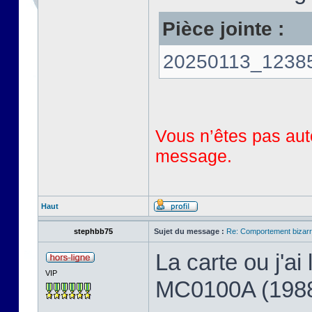
Pièce jointe :
20250113_123858
Vous n’êtes pas auto
message.
Haut
stephbb75
Sujet du message :
Re: Comportement bizarr
La carte ou j'a
VIP
MC0100A (198