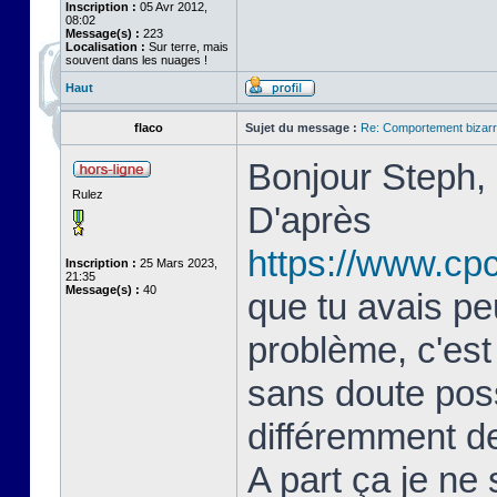
Inscription :
05 Avr 2012,
08:02
Message(s) :
223
Localisation :
Sur terre, mais
souvent dans les nuages !
Haut
flaco
Sujet du message :
Re: Comportement bizarr
Bonjour Steph,
Rulez
D'après
https://www.cp
Inscription :
25 Mars 2023,
21:35
Message(s) :
40
que tu avais pe
problème, c'est
sans doute poss
différemment de
A part ça je ne 