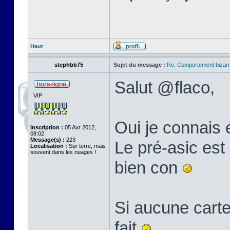
Haut
stephbb75
Sujet du message :
Re: Comportement bizarr
Salut @flaco,
VIP
Oui je connais 
Inscription :
05 Avr 2012,
08:02
Message(s) :
223
Le pré-asic est 
Localisation :
Sur terre, mais
souvent dans les nuages !
bien con
Si aucune carte
fait