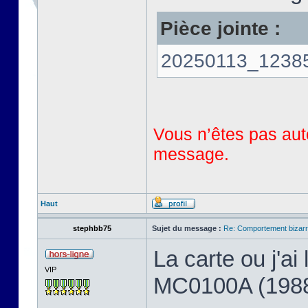
Pièce jointe :
20250113_123858
Vous n’êtes pas auto
message.
Haut
stephbb75
Sujet du message :
Re: Comportement bizarr
La carte ou j'a
VIP
MC0100A (198