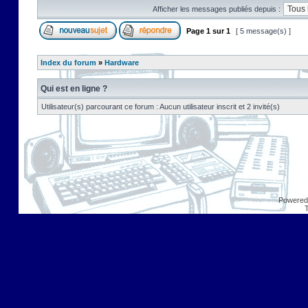
Afficher les messages publiés depuis :
Page
1
sur
1
[ 5 message(s) ]
Index du forum
»
Hardware
Qui est en ligne ?
Utilisateur(s) parcourant ce forum : Aucun utilisateur inscrit et 2 invité(s)
Powered