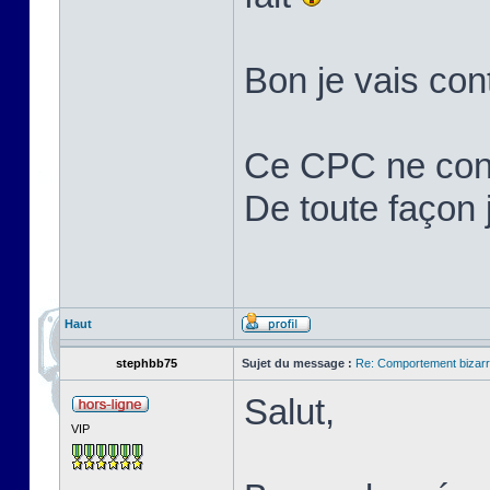
Bon je vais cont
Ce CPC ne cons
De toute façon j'
Haut
stephbb75
Sujet du message :
Re: Comportement bizarr
Salut,
VIP