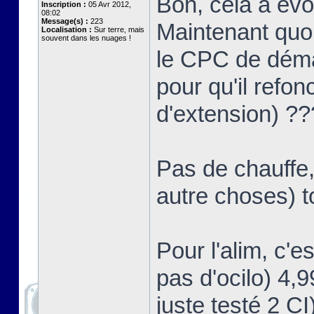
Bon, cela a év
Inscription :
05 Avr 2012,
08:02
Message(s) :
223
Maintenant quoi
Localisation :
Sur terre, mais
souvent dans les nuages !
le CPC de démar
pour qu'il refon
d'extension) ?
Pas de chauffe,
autre choses) t
Pour l'alim, c'e
pas d'ocilo) 4,
juste testé 2 CI