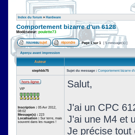
Index du forum
»
Hardware
Comportement bizarre d'un 6128
Modérateur:
poulette73
Page
1
sur
1
[ 5 message(s) ]
Aperçu avant impression
Auteur
stephbb75
Sujet du message :
Comportement bizarre d'
Salut,
VIP
J'ai un CPC 61
Inscription :
05 Avr 2012,
08:02
Message(s) :
223
J'ai une M4 et
Localisation :
Sur terre, mais
souvent dans les nuages !
Je précise tout