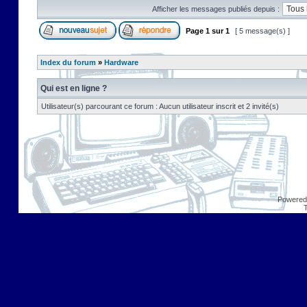
Afficher les messages publiés depuis :
Page
1
sur
1
[ 5 message(s) ]
Index du forum
»
Hardware
Qui est en ligne ?
Utilisateur(s) parcourant ce forum : Aucun utilisateur inscrit et 2 invité(s)
Powered