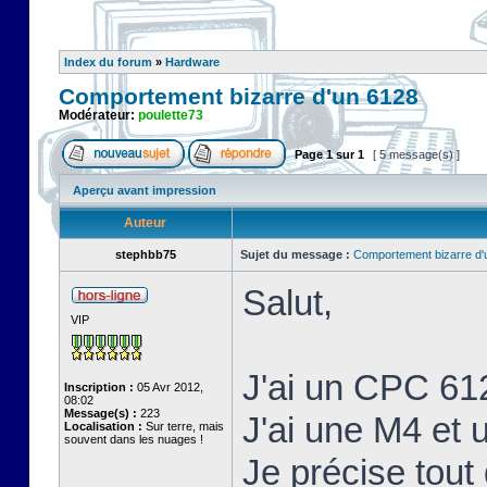
Index du forum
»
Hardware
Comportement bizarre d'un 6128
Modérateur:
poulette73
Page
1
sur
1
[ 5 message(s) ]
Aperçu avant impression
Auteur
stephbb75
Sujet du message :
Comportement bizarre d'
Salut,
VIP
J'ai un CPC 61
Inscription :
05 Avr 2012,
08:02
Message(s) :
223
J'ai une M4 et
Localisation :
Sur terre, mais
souvent dans les nuages !
Je précise tout