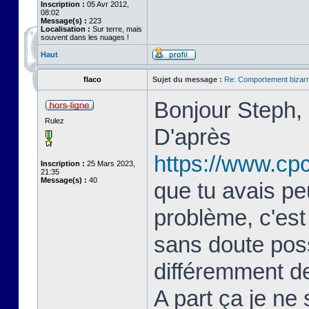
Inscription :
05 Avr 2012,
08:02
Message(s) :
223
Localisation :
Sur terre, mais
souvent dans les nuages !
Haut
flaco
Sujet du message :
Re: Comportement bizarr
Bonjour Steph,
Rulez
D'après
https://www.cp
Inscription :
25 Mars 2023,
21:35
Message(s) :
40
que tu avais pe
problème, c'est
sans doute poss
différemment de
A part ça je ne 