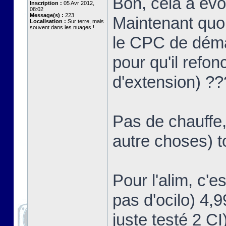
Bon, cela a év
Inscription :
05 Avr 2012,
08:02
Message(s) :
223
Maintenant quoi
Localisation :
Sur terre, mais
souvent dans les nuages !
le CPC de démar
pour qu'il refon
d'extension) ?
Pas de chauffe,
autre choses) t
Pour l'alim, c'e
pas d'ocilo) 4,
juste testé 2 CI