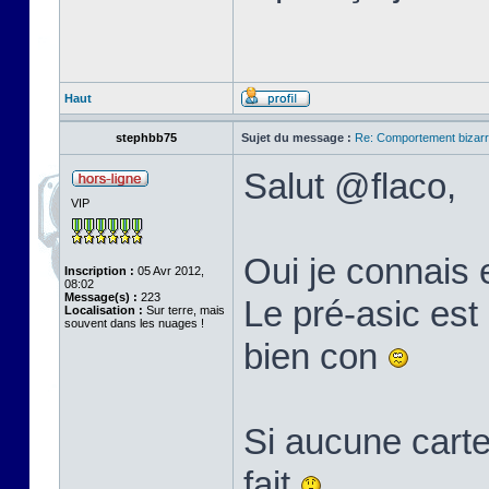
Haut
stephbb75
Sujet du message :
Re: Comportement bizarr
Salut @flaco,
VIP
Oui je connais 
Inscription :
05 Avr 2012,
08:02
Message(s) :
223
Le pré-asic est 
Localisation :
Sur terre, mais
souvent dans les nuages !
bien con
Si aucune carte
fait