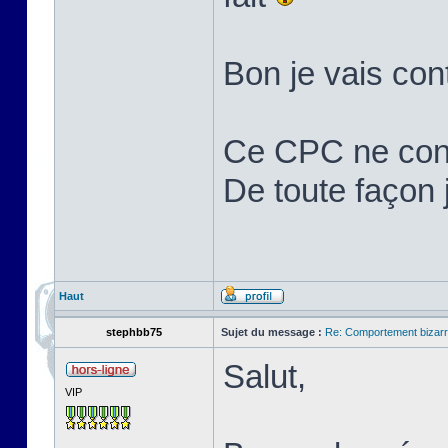
Bon je vais cont
Ce CPC ne cons
De toute façon j'
Haut
stephbb75
Sujet du message :
Re: Comportement bizarr
Salut,
VIP