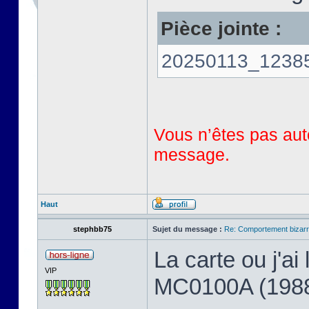
Pièce jointe :
20250113_123858
Vous n’êtes pas auto
message.
Haut
stephbb75
Sujet du message :
Re: Comportement bizarr
La carte ou j'a
VIP
MC0100A (198