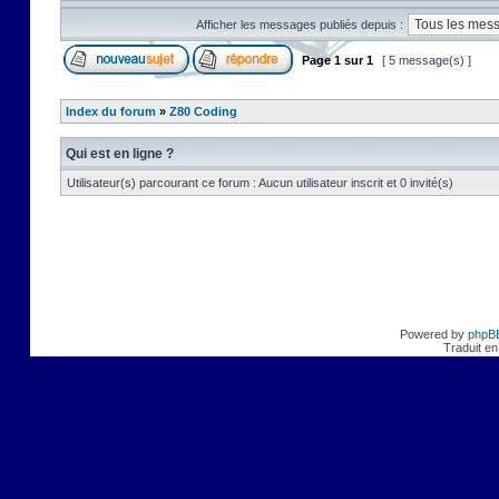
Afficher les messages publiés depuis :
Page
1
sur
1
[ 5 message(s) ]
Index du forum
»
Z80 Coding
Qui est en ligne ?
Utilisateur(s) parcourant ce forum : Aucun utilisateur inscrit et 0 invité(s)
Powered by
phpB
Traduit en