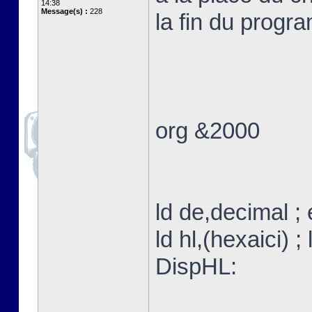
14:38
Message(s) :
228
la fin du progr
org &2000
ld de,decimal ;
ld hl,(hexaici) ;
DispHL: