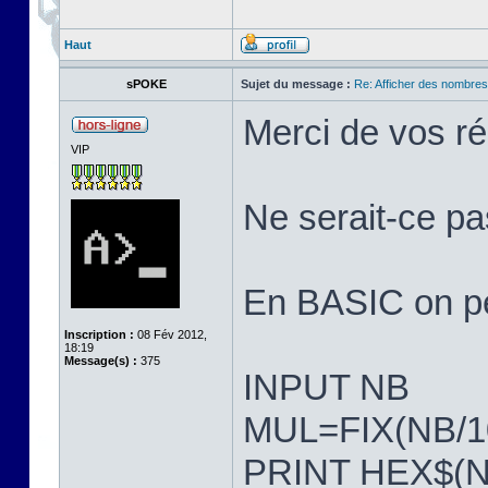
Haut
sPOKE
Sujet du message :
Re: Afficher des nombre
Merci de vos r
VIP
Ne serait-ce pa
En BASIC on peu
Inscription :
08 Fév 2012,
18:19
Message(s) :
375
INPUT NB
MUL=FIX(NB/1
PRINT HEX$(