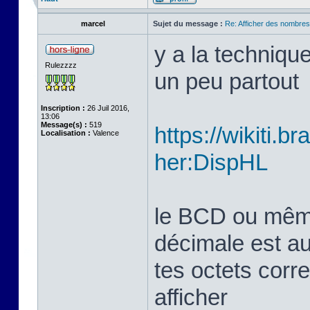
marcel
Sujet du message :
Re: Afficher des nombre
y a la techniqu
Rulezzzz
un peu partout
Inscription :
26 Juil 2016,
13:06
Message(s) :
519
https://wikiti.b
Localisation :
Valence
her:DispHL
le BCD ou même 
décimale est aus
tes octets corr
afficher