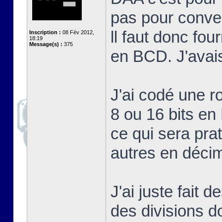
pas pour conve
ll faut donc fou
Inscription :
08 Fév 2012,
18:19
Message(s) :
375
en BCD. J'avais
J'ai codé une r
8 ou 16 bits e
ce qui sera pra
autres en décim
J'ai juste fait 
des divisions d