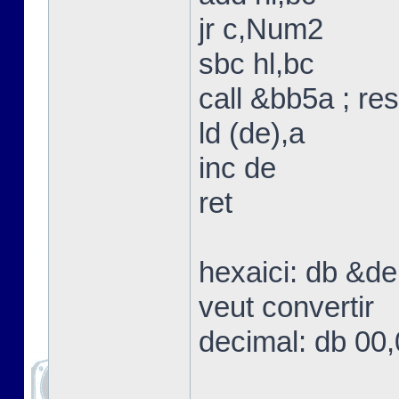
jr c,Num2
sbc hl,bc
call &bb5a ; res
ld (de),a
inc de
ret
hexaici: db &de
veut convertir
decimal: db 00,0