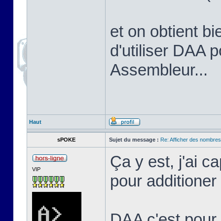
et on obtient bi
d'utiliser DAA 
Assembleur...
Haut
sPOKE
Sujet du message :
Re: Afficher des nombre
Ça y est, j'ai c
VIP
pour additione
DAA c'est pour