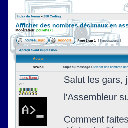
Index du forum
»
Z80 Coding
Afficher des nombres décimaux en as
Modérateur:
poulette73
Page
1
sur
1
[ 5 message(s) ]
Aperçu avant impression
Auteur
sPOKE
Sujet du message :
Afficher des nombres dé
Salut les gars,
VIP
l'Assembleur 
Comment faites