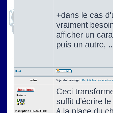
+dans le cas d'
vraiment besoi
afficher un cara
puis un autre, ..
Haut
velus
Sujet du message :
Re: Afficher des nombre
Ceci transforme
Rulezzz
suffit d'écrire 
à la place du c
Inscription :
05 Août 2011,