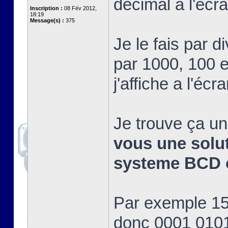
décimal a l'éc
Inscription :
08 Fév 2012,
18:19
Message(s) :
375
Je le fais par d
par 1000, 100 et
j'affiche a l'écra
Je trouve ça un
vous une soluti
systeme BCD o
Par exemple 15 
donc 0001 0101 