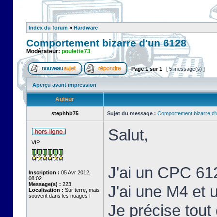
Index du forum
»
Hardware
Comportement bizarre d'un 6128
Modérateur:
poulette73
Page
1
sur
1
[ 5 message(s) ]
Aperçu avant impression
Auteur
stephbb75
Sujet du message :
Comportement bizarre d'
Salut,
VIP
J'ai un CPC 61
Inscription :
05 Avr 2012,
08:02
Message(s) :
223
J'ai une M4 et
Localisation :
Sur terre, mais
souvent dans les nuages !
Je précise tout