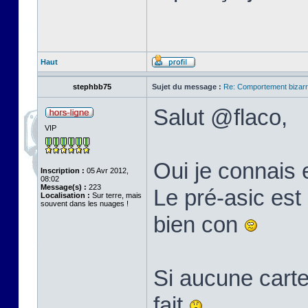
Haut
stephbb75
Sujet du message :
Re: Comportement bizarr
Salut @flaco,
VIP
Oui je connais 
Inscription :
05 Avr 2012,
08:02
Message(s) :
223
Le pré-asic est 
Localisation :
Sur terre, mais
souvent dans les nuages !
bien con
Si aucune carte
fait