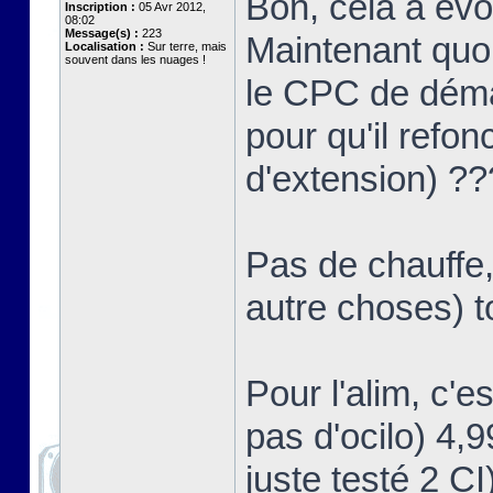
Bon, cela a év
Inscription :
05 Avr 2012,
08:02
Message(s) :
223
Maintenant quoi
Localisation :
Sur terre, mais
souvent dans les nuages !
le CPC de démar
pour qu'il refon
d'extension) ?
Pas de chauffe,
autre choses) t
Pour l'alim, c'e
pas d'ocilo) 4,
juste testé 2 CI