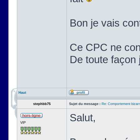
Bon je vais cont
Ce CPC ne cons
De toute façon j'
Haut
stephbb75
Sujet du message :
Re: Comportement bizarr
Salut,
VIP