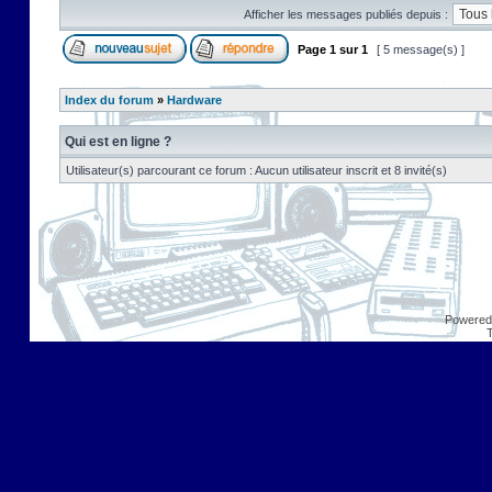
Afficher les messages publiés depuis :
Page
1
sur
1
[ 5 message(s) ]
Index du forum
»
Hardware
Qui est en ligne ?
Utilisateur(s) parcourant ce forum : Aucun utilisateur inscrit et 8 invité(s)
Powered