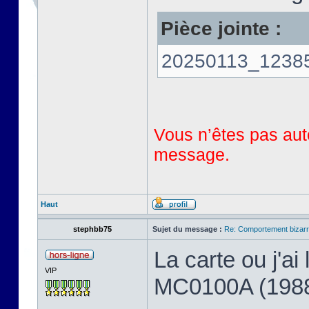
Pièce jointe :
20250113_123858
Vous n’êtes pas auto
message.
Haut
stephbb75
Sujet du message :
Re: Comportement bizarr
La carte ou j'a
VIP
MC0100A (198