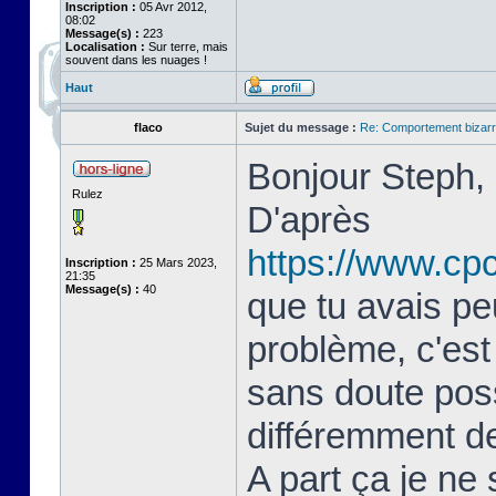
Inscription :
05 Avr 2012,
08:02
Message(s) :
223
Localisation :
Sur terre, mais
souvent dans les nuages !
Haut
flaco
Sujet du message :
Re: Comportement bizarr
Bonjour Steph,
Rulez
D'après
https://www.cp
Inscription :
25 Mars 2023,
21:35
Message(s) :
40
que tu avais pe
problème, c'est
sans doute poss
différemment de
A part ça je ne 