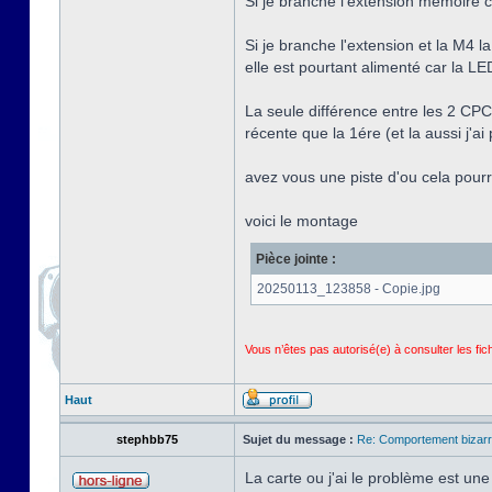
Si je branche l'extension mémoire c
Si je branche l'extension et la M4 l
elle est pourtant alimenté car la L
La seule différence entre les 2 CPC 
récente que la 1ére (et la aussi j'ai 
avez vous une piste d'ou cela pourr
voici le montage
Pièce jointe :
20250113_123858 - Copie.jpg
Vous n’êtes pas autorisé(e) à consulter les fi
Haut
stephbb75
Sujet du message :
Re: Comportement bizarr
La carte ou j'ai le problème est 