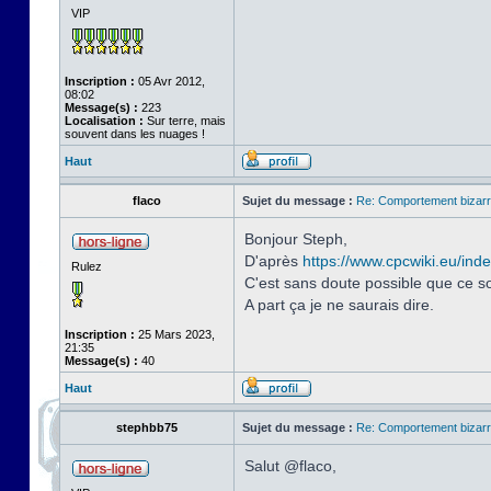
VIP
Inscription :
05 Avr 2012,
08:02
Message(s) :
223
Localisation :
Sur terre, mais
souvent dans les nuages !
Haut
flaco
Sujet du message :
Re: Comportement bizarr
Bonjour Steph,
D'après
https://www.cpcwiki.eu/in
Rulez
C'est sans doute possible que ce so
A part ça je ne saurais dire.
Inscription :
25 Mars 2023,
21:35
Message(s) :
40
Haut
stephbb75
Sujet du message :
Re: Comportement bizarr
Salut @flaco,