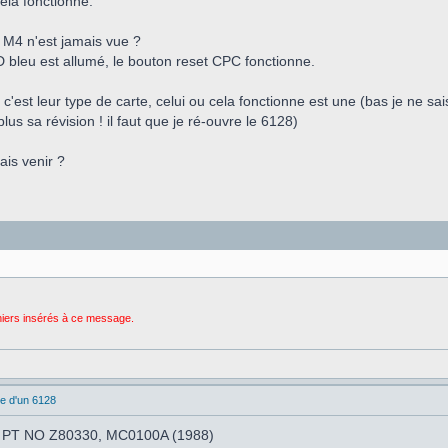
ela fonctionne.
a M4 n'est jamais vue ?
ED bleu est allumé, le bouton reset CPC fonctionne.
c'est leur type de carte, celui ou cela fonctionne est une (bas je ne sai
plus sa révision ! il faut que je ré-ouvre le 6128)
ais venir ?
chiers insérés à ce message.
e d'un 6128
une PT NO Z80330, MC0100A (1988)