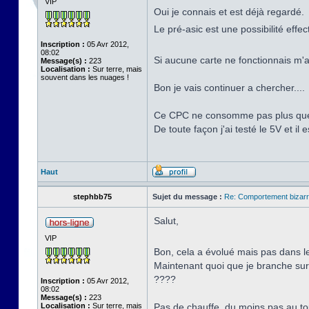
VIP
Oui je connais et est déjà regardé.
Le pré-asic est une possibilité effe
Inscription :
05 Avr 2012,
08:02
Si aucune carte ne fonctionnais m'a
Message(s) :
223
Localisation :
Sur terre, mais
souvent dans les nuages !
Bon je vais continuer a chercher....
Ce CPC ne consomme pas plus que 
De toute façon j'ai testé le 5V et il 
Haut
stephbb75
Sujet du message :
Re: Comportement bizarr
Salut,
VIP
Bon, cela a évolué mais pas dans 
Maintenant quoi que je branche sur l
????
Inscription :
05 Avr 2012,
08:02
Message(s) :
223
Localisation :
Sur terre, mais
Pas de chauffe, du moins pas au tou