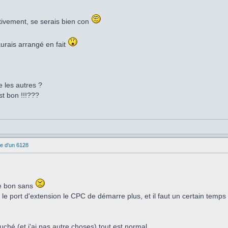
ctivement, se serais bien con
urais arrangé en fait
les autres ?
est bon !!!???
e d'un 6128
le bon sans
e port d'extension le CPC de démarre plus, et il faut un certain temps p
ché (et j'ai pas autre choses) tout est normal.