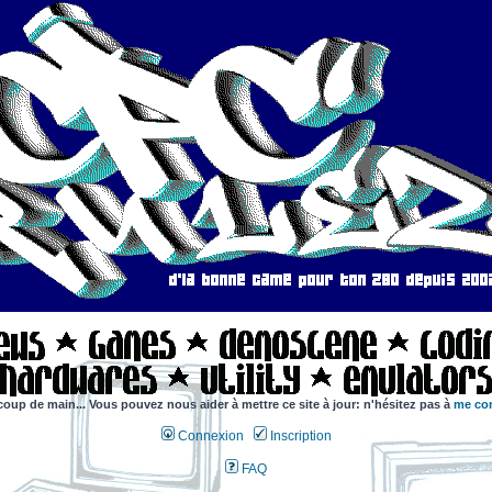
coup de main... Vous pouvez nous aider à mettre ce site à jour: n'hésitez pas à
me con
Connexion
Inscription
FAQ