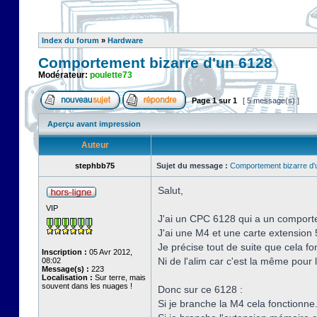
Index du forum
»
Hardware
Comportement bizarre d'un 6128
Modérateur:
poulette73
Page
1
sur
1
[ 5 message(s) ]
Aperçu avant impression
Auteur
stephbb75
Sujet du message :
Comportement bizarre d'
Salut,
VIP
J'ai un CPC 6128 qui a un comporte
J'ai une M4 et une carte extensio
Je précise tout de suite que cela fo
Inscription :
05 Avr 2012,
Ni de l'alim car c'est la même pour 
08:02
Message(s) :
223
Localisation :
Sur terre, mais
souvent dans les nuages !
Donc sur ce 6128 :
Si je branche la M4 cela fonctionne