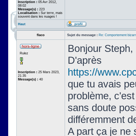
Inscription :
05 Avr 2012,
08:02
Message(s) :
223
Localisation :
Sur terre, mais
souvent dans les nuages !
Haut
flaco
Sujet du message :
Re: Comportement bizarr
Bonjour Steph,
Rulez
D'après
https://www.cp
Inscription :
25 Mars 2023,
21:35
Message(s) :
40
que tu avais pe
problème, c'est
sans doute poss
différemment de
A part ça je ne 