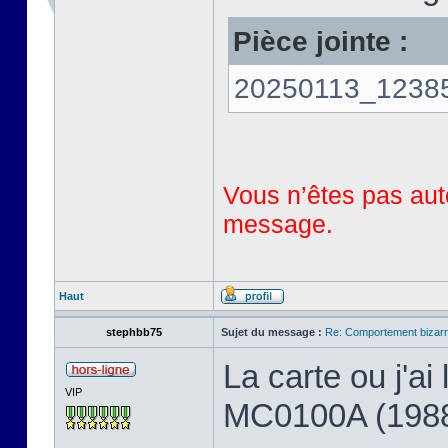
Pièce jointe :
20250113_123858
Vous n’êtes pas auto
message.
Haut
stephbb75
Sujet du message :
Re: Comportement bizarr
La carte ou j'a
VIP
MC0100A (198