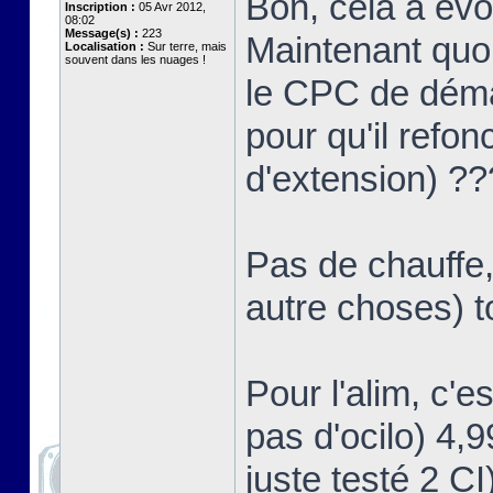
Bon, cela a év
Inscription :
05 Avr 2012,
08:02
Message(s) :
223
Maintenant quoi
Localisation :
Sur terre, mais
souvent dans les nuages !
le CPC de démar
pour qu'il refon
d'extension) ?
Pas de chauffe,
autre choses) t
Pour l'alim, c'e
pas d'ocilo) 4,
juste testé 2 CI