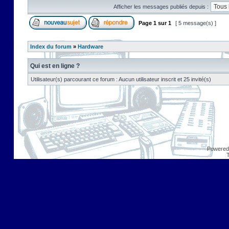
Afficher les messages publiés depuis :
Page
1
sur
1
[ 5 message(s) ]
Index du forum
»
Hardware
Qui est en ligne ?
Utilisateur(s) parcourant ce forum : Aucun utilisateur inscrit et 25 invité(s)
Powered