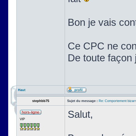
Bon je vais cont
Ce CPC ne cons
De toute façon j'
Haut
stephbb75
Sujet du message :
Re: Comportement bizarr
Salut,
VIP