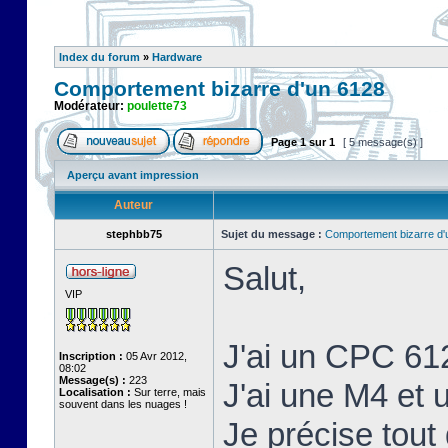
Index du forum
»
Hardware
Comportement bizarre d'un 6128
Modérateur:
poulette73
Page
1
sur
1
[ 5 message(s) ]
Aperçu avant impression
Auteur
stephbb75
Sujet du message :
Comportement bizarre d'
Salut,
VIP
J'ai un CPC 61
Inscription :
05 Avr 2012,
08:02
Message(s) :
223
J'ai une M4 et
Localisation :
Sur terre, mais
souvent dans les nuages !
Je précise tout