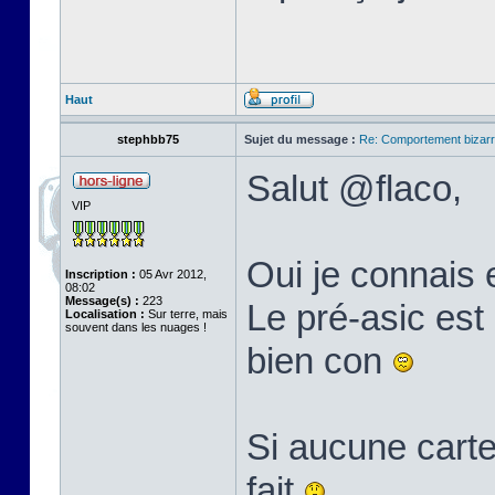
Haut
stephbb75
Sujet du message :
Re: Comportement bizarr
Salut @flaco,
VIP
Oui je connais 
Inscription :
05 Avr 2012,
08:02
Message(s) :
223
Le pré-asic est 
Localisation :
Sur terre, mais
souvent dans les nuages !
bien con
Si aucune carte
fait