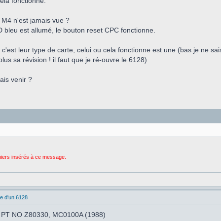
ela fonctionne.
a M4 n'est jamais vue ?
ED bleu est allumé, le bouton reset CPC fonctionne.
c'est leur type de carte, celui ou cela fonctionne est une (bas je ne sai
plus sa révision ! il faut que je ré-ouvre le 6128)
ais venir ?
chiers insérés à ce message.
e d'un 6128
une PT NO Z80330, MC0100A (1988)