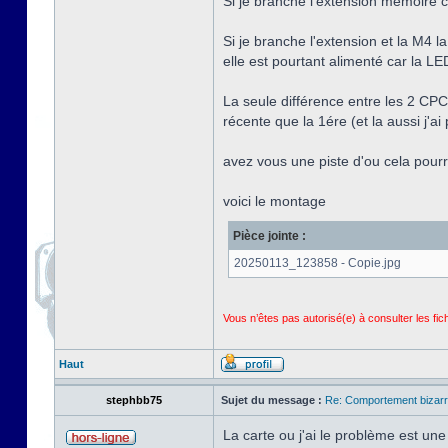
Si je branche l'extension mémoire c
Si je branche l'extension et la M4 l
elle est pourtant alimenté car la L
La seule différence entre les 2 CPC 
récente que la 1ére (et la aussi j'ai 
avez vous une piste d'ou cela pourr
voici le montage
Pièce jointe :
20250113_123858 - Copie.jpg
Vous n’êtes pas autorisé(e) à consulter les fi
Haut
stephbb75
Sujet du message :
Re: Comportement bizarr
La carte ou j'ai le problème est 