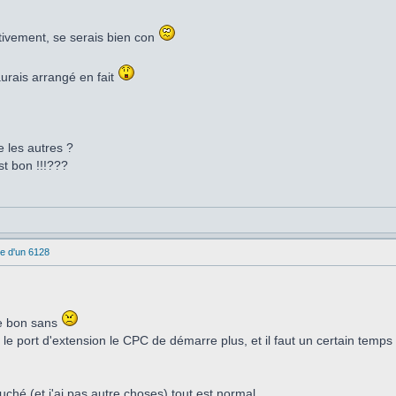
ctivement, se serais bien con
urais arrangé en fait
les autres ?
est bon !!!???
e d'un 6128
le bon sans
e port d'extension le CPC de démarre plus, et il faut un certain temps p
ché (et j'ai pas autre choses) tout est normal.