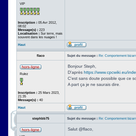
VIP
Inscription :
05 Avr 2012,
08:02
Message(s) :
223
Localisation :
Sur terre, mais
souvent dans les nuages !
Haut
flaco
Sujet du message :
Re: Comportement bizarr
Bonjour Steph,
D'après
https://www.cpcwiki.eu/in
Rulez
C'est sans doute possible que ce so
A part ça je ne saurais dire.
Inscription :
25 Mars 2023,
21:35
Message(s) :
40
Haut
stephbb75
Sujet du message :
Re: Comportement bizarr
Salut @flaco,