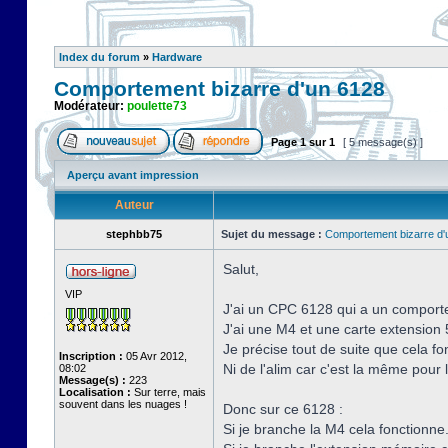
Index du forum
»
Hardware
Comportement bizarre d'un 6128
Modérateur:
poulette73
Page
1
sur
1
[ 5 message(s) ]
Aperçu avant impression
Auteur
stephbb75
Sujet du message :
Comportement bizarre d'
Salut,
VIP
J'ai un CPC 6128 qui a un comporte
J'ai une M4 et une carte extensio
Je précise tout de suite que cela fo
Inscription :
05 Avr 2012,
Ni de l'alim car c'est la même pour 
08:02
Message(s) :
223
Localisation :
Sur terre, mais
souvent dans les nuages !
Donc sur ce 6128 :
Si je branche la M4 cela fonctionne