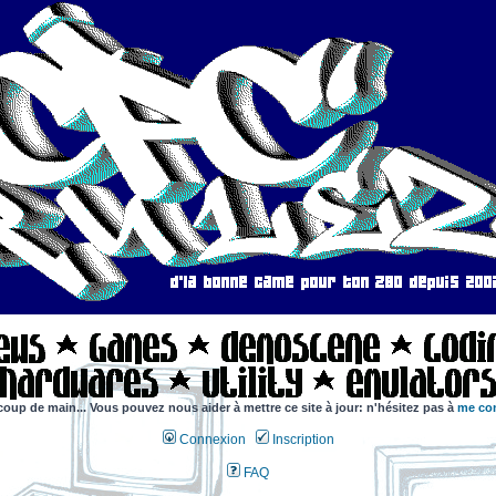
coup de main... Vous pouvez nous aider à mettre ce site à jour: n'hésitez pas à
me con
Connexion
Inscription
FAQ