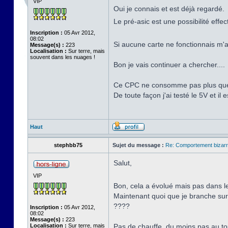
VIP
Oui je connais et est déjà regardé.
Le pré-asic est une possibilité effe
Inscription :
05 Avr 2012,
08:02
Si aucune carte ne fonctionnais m'a
Message(s) :
223
Localisation :
Sur terre, mais
souvent dans les nuages !
Bon je vais continuer a chercher....
Ce CPC ne consomme pas plus que 
De toute façon j'ai testé le 5V et il 
Haut
stephbb75
Sujet du message :
Re: Comportement bizarr
Salut,
VIP
Bon, cela a évolué mais pas dans 
Maintenant quoi que je branche sur l
????
Inscription :
05 Avr 2012,
08:02
Message(s) :
223
Localisation :
Sur terre, mais
Pas de chauffe, du moins pas au tou