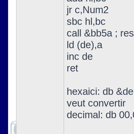
jr c,Num2
sbc hl,bc
call &bb5a ; res
ld (de),a
inc de
ret
hexaici: db &de
veut convertir
decimal: db 00,0