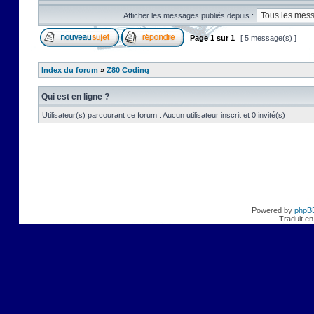
Afficher les messages publiés depuis :
Page
1
sur
1
[ 5 message(s) ]
Index du forum
»
Z80 Coding
Qui est en ligne ?
Utilisateur(s) parcourant ce forum : Aucun utilisateur inscrit et 0 invité(s)
Powered by
phpB
Traduit en