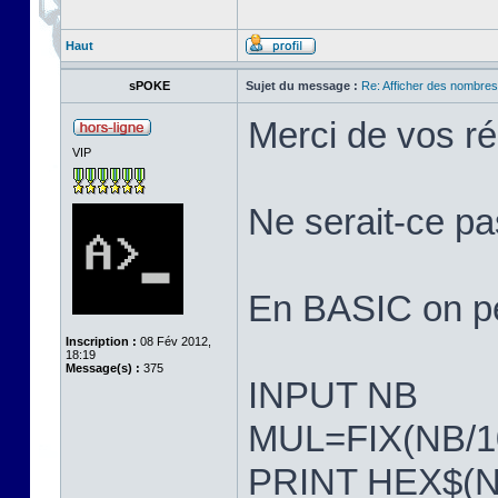
Haut
sPOKE
Sujet du message :
Re: Afficher des nombre
Merci de vos r
VIP
Ne serait-ce pa
En BASIC on peu
Inscription :
08 Fév 2012,
18:19
Message(s) :
375
INPUT NB
MUL=FIX(NB/1
PRINT HEX$(