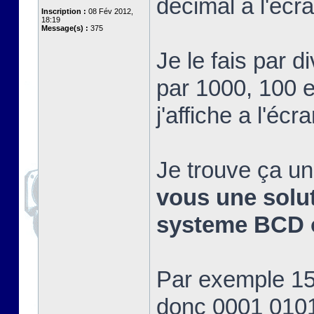
décimal a l'éc
Inscription :
08 Fév 2012,
18:19
Message(s) :
375
Je le fais par d
par 1000, 100 et
j'affiche a l'écra
Je trouve ça un
vous une soluti
systeme BCD o
Par exemple 15 
donc 0001 0101 