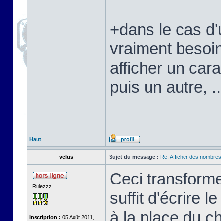
+dans le cas d'
vraiment besoi
afficher un cara
puis un autre, ..
Haut
velus
Sujet du message :
Re: Afficher des nombre
Ceci transforme
Rulezzz
suffit d'écrire 
à la place du c
Inscription :
05 Août 2011,