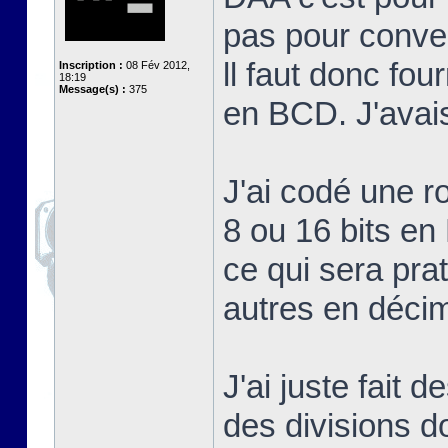
pas pour conve
ll faut donc fou
Inscription :
08 Fév 2012,
18:19
Message(s) :
375
en BCD. J'avais
J'ai codé une r
8 ou 16 bits e
ce qui sera pra
autres en décim
J'ai juste fait 
des divisions d