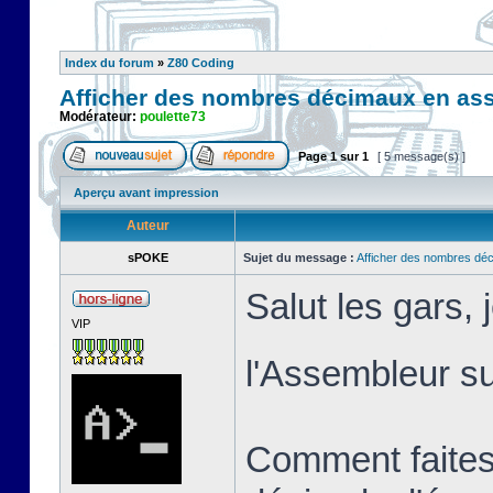
Index du forum
»
Z80 Coding
Afficher des nombres décimaux en as
Modérateur:
poulette73
Page
1
sur
1
[ 5 message(s) ]
Aperçu avant impression
Auteur
sPOKE
Sujet du message :
Afficher des nombres dé
Salut les gars,
VIP
l'Assembleur 
Comment faites