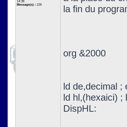
14:38
Message(s) :
228
la fin du progr
org &2000
ld de,decimal ;
ld hl,(hexaici) ;
DispHL: