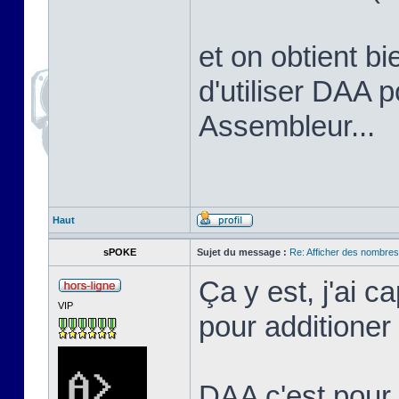
et on obtient bi
d'utiliser DAA 
Assembleur...
Haut
sPOKE
Sujet du message :
Re: Afficher des nombre
Ça y est, j'ai c
VIP
pour additione
DAA c'est pour