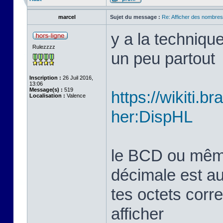
marcel
Sujet du message :
Re: Afficher des nombre
y a la techniqu
Rulezzzz
un peu partout
Inscription :
26 Juil 2016,
13:06
Message(s) :
519
https://wikiti.b
Localisation :
Valence
her:DispHL
le BCD ou même 
décimale est aus
tes octets corr
afficher