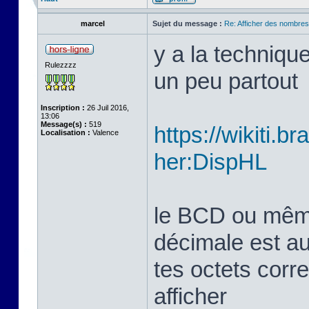
marcel
Sujet du message :
Re: Afficher des nombre
y a la techniqu
Rulezzzz
un peu partout
Inscription :
26 Juil 2016,
13:06
Message(s) :
519
https://wikiti.b
Localisation :
Valence
her:DispHL
le BCD ou même 
décimale est aus
tes octets corr
afficher