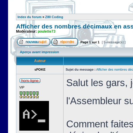
Index du forum
»
Z80 Coding
Afficher des nombres décimaux en as
Modérateur:
poulette73
Page
1
sur
1
[ 5 message(s) ]
Aperçu avant impression
Auteur
sPOKE
Sujet du message :
Afficher des nombres dé
Salut les gars,
VIP
l'Assembleur 
Comment faites