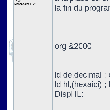
14:38
Message(s) :
228
la fin du progr
org &2000
ld de,decimal ;
ld hl,(hexaici) ;
DispHL: