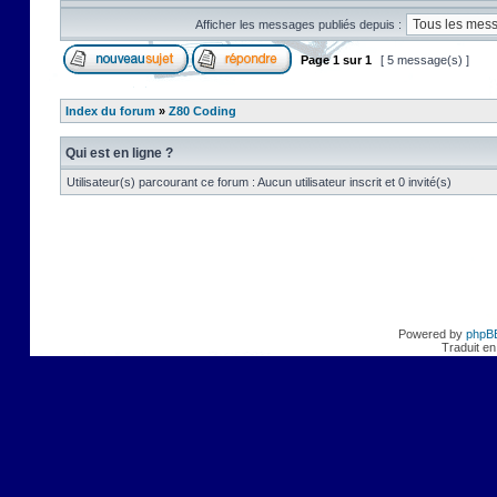
Afficher les messages publiés depuis :
Page
1
sur
1
[ 5 message(s) ]
Index du forum
»
Z80 Coding
Qui est en ligne ?
Utilisateur(s) parcourant ce forum : Aucun utilisateur inscrit et 0 invité(s)
Powered by
phpB
Traduit en