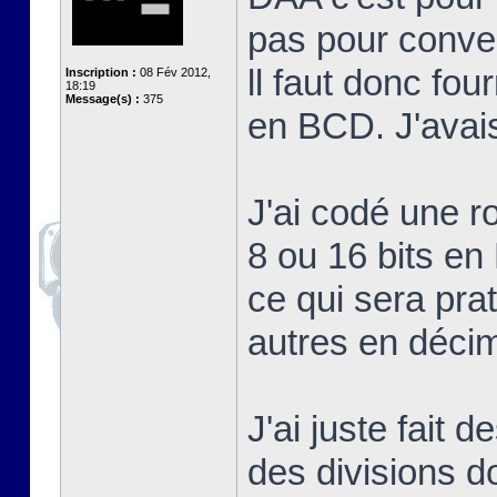
pas pour conve
ll faut donc fou
Inscription :
08 Fév 2012,
18:19
Message(s) :
375
en BCD. J'avais
J'ai codé une r
8 ou 16 bits e
ce qui sera pra
autres en décim
J'ai juste fait 
des divisions d