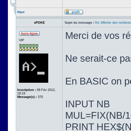
Haut
sPOKE
Sujet du message :
Re: Afficher des nombre
Merci de vos r
VIP
Ne serait-ce pa
En BASIC on peu
Inscription :
08 Fév 2012,
18:19
Message(s) :
375
INPUT NB
MUL=FIX(NB/1
PRINT HEX$(