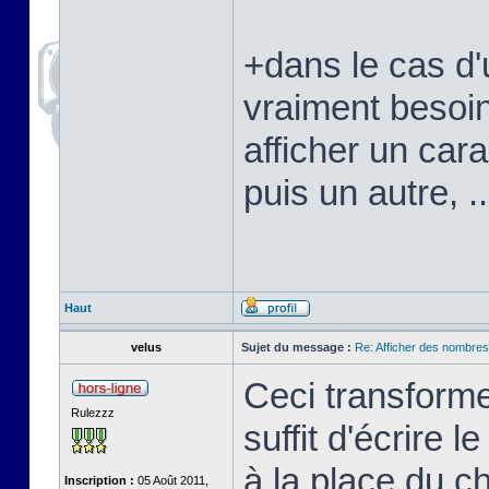
+dans le cas d'
vraiment besoi
afficher un cara
puis un autre, ..
Haut
velus
Sujet du message :
Re: Afficher des nombre
Ceci transforme
Rulezzz
suffit d'écrire 
à la place du c
Inscription :
05 Août 2011,