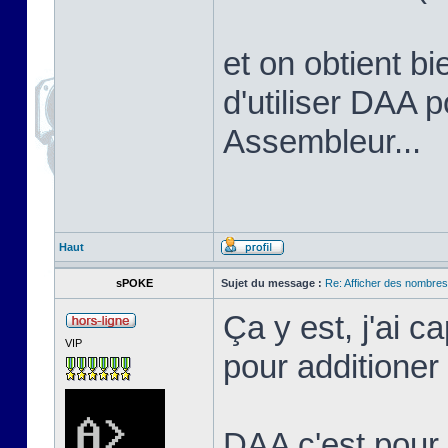
et on obtient bi
d'utiliser DAA 
Assembleur...
Haut
sPOKE
Sujet du message :
Re: Afficher des nombre
Ça y est, j'ai c
VIP
pour additione
DAA c'est pour