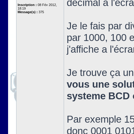
décimal a l'éc
Inscription :
08 Fév 2012,
18:19
Message(s) :
375
Je le fais par d
par 1000, 100 et
j'affiche a l'écra
Je trouve ça un
vous une soluti
systeme BCD o
Par exemple 15 
donc 0001 0101 