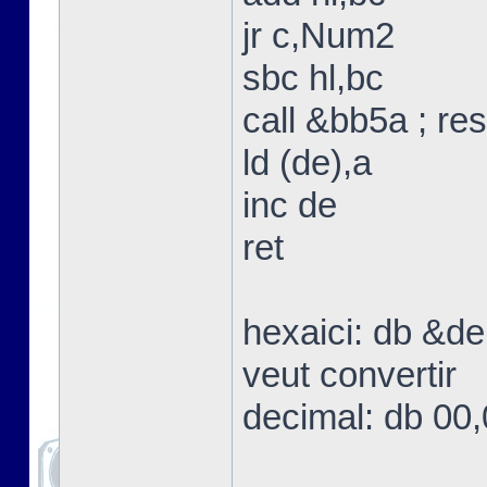
jr c,Num2
sbc hl,bc
call &bb5a ; res
ld (de),a
inc de
ret
hexaici: db &de
veut convertir
decimal: db 00,0