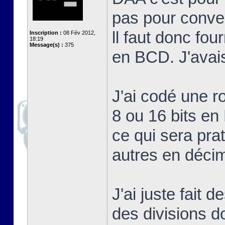
pas pour conve
ll faut donc fou
Inscription :
08 Fév 2012,
18:19
Message(s) :
375
en BCD. J'avais
J'ai codé une r
8 ou 16 bits e
ce qui sera pra
autres en décim
J'ai juste fait 
des divisions d