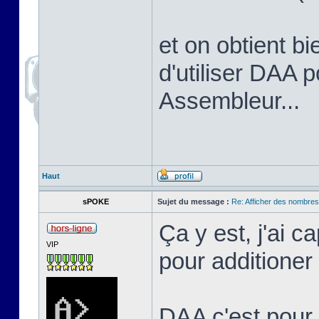
et on obtient bi
d'utiliser DAA 
Assembleur...
Haut
sPOKE
Sujet du message :
Re: Afficher des nombre
Ça y est, j'ai c
VIP
pour additione
DAA c'est pour