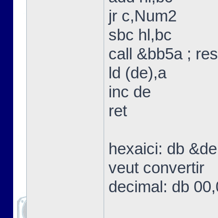
jr c,Num2
sbc hl,bc
call &bb5a ; res
ld (de),a
inc de
ret
hexaici: db &de
veut convertir
decimal: db 00,0