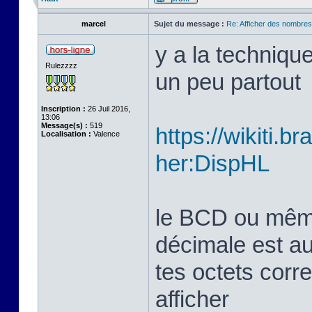
marcel
Sujet du message :
Re: Afficher des nombre
y a la techniqu
Rulezzzz
un peu partout
Inscription :
26 Juil 2016,
13:06
Message(s) :
519
https://wikiti.b
Localisation :
Valence
her:DispHL
le BCD ou même 
décimale est aus
tes octets corr
afficher