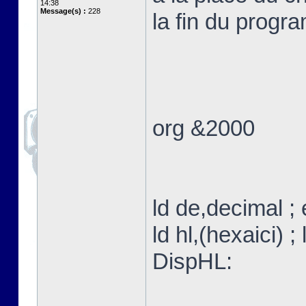
14:38
Message(s) :
228
la fin du progr
org &2000
ld de,decimal ;
ld hl,(hexaici) ;
DispHL: