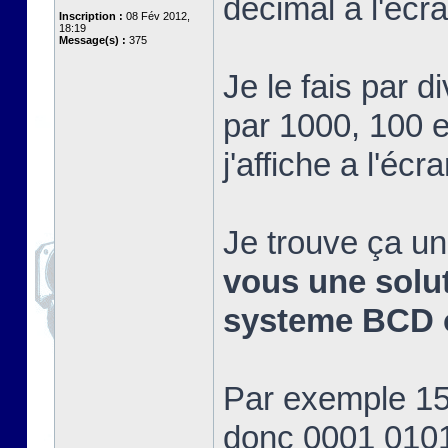
décimal a l'éc
Inscription :
08 Fév 2012,
18:19
Message(s) :
375
Je le fais par d
par 1000, 100 et
j'affiche a l'écra
Je trouve ça un
vous une soluti
systeme BCD o
Par exemple 15 
donc 0001 0101 