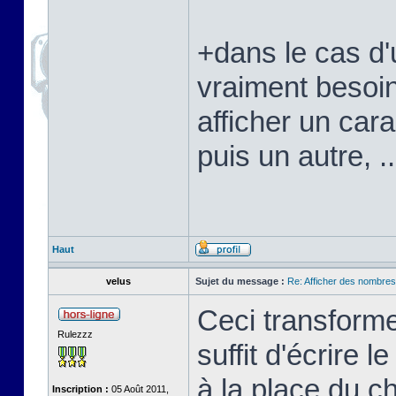
+dans le cas d'
vraiment besoi
afficher un cara
puis un autre, ..
Haut
velus
Sujet du message :
Re: Afficher des nombre
Ceci transforme
Rulezzz
suffit d'écrire 
à la place du c
Inscription :
05 Août 2011,