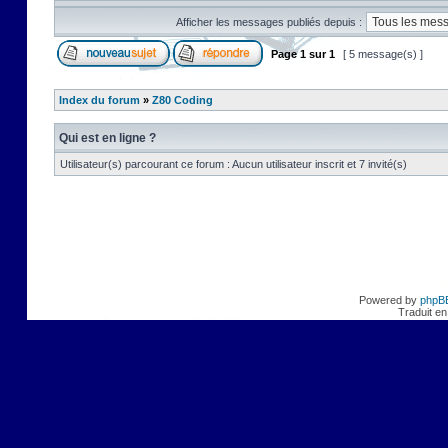
Afficher les messages publiés depuis :
Page
1
sur
1
[ 5 message(s) ]
Index du forum
»
Z80 Coding
Qui est en ligne ?
Utilisateur(s) parcourant ce forum : Aucun utilisateur inscrit et 7 invité(s)
Powered by
phpB
Traduit en