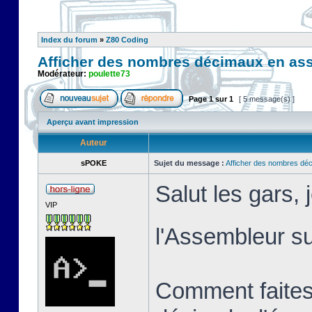
Index du forum
»
Z80 Coding
Afficher des nombres décimaux en as
Modérateur:
poulette73
Page
1
sur
1
[ 5 message(s) ]
Aperçu avant impression
Auteur
sPOKE
Sujet du message :
Afficher des nombres dé
Salut les gars,
VIP
l'Assembleur 
Comment faites