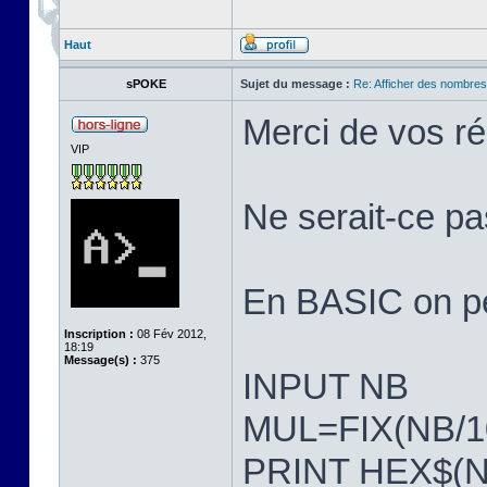
Haut
sPOKE
Sujet du message :
Re: Afficher des nombre
Merci de vos r
VIP
Ne serait-ce pa
En BASIC on peu
Inscription :
08 Fév 2012,
18:19
Message(s) :
375
INPUT NB
MUL=FIX(NB/1
PRINT HEX$(