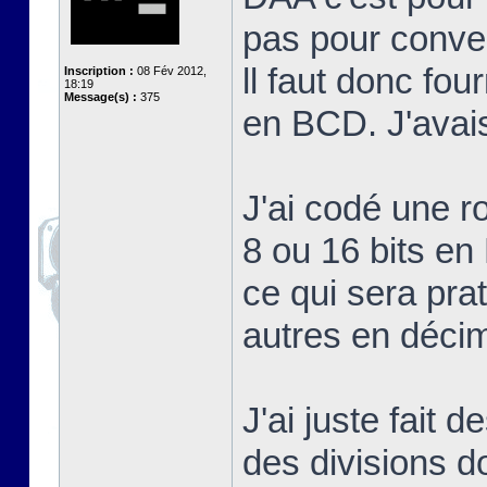
pas pour conve
ll faut donc fou
Inscription :
08 Fév 2012,
18:19
Message(s) :
375
en BCD. J'avais
J'ai codé une r
8 ou 16 bits e
ce qui sera pra
autres en décim
J'ai juste fait 
des divisions d