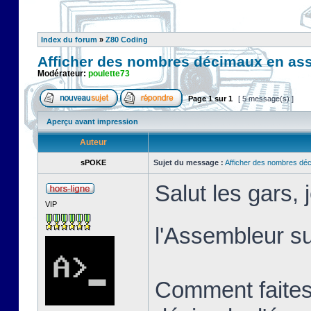
Index du forum
»
Z80 Coding
Afficher des nombres décimaux en as
Modérateur:
poulette73
Page
1
sur
1
[ 5 message(s) ]
Aperçu avant impression
Auteur
sPOKE
Sujet du message :
Afficher des nombres dé
Salut les gars,
VIP
l'Assembleur 
Comment faites