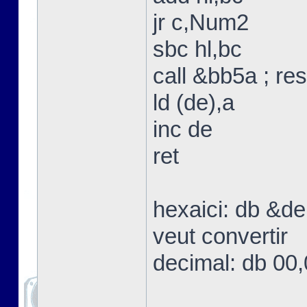
jr c,Num2
sbc hl,bc
call &bb5a ; res
ld (de),a
inc de
ret
hexaici: db &de
veut convertir
decimal: db 00,0