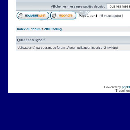
Afficher les messages publiés depuis :
Page
1
sur
1
[ 5 message(s) ]
Index du forum
»
Z80 Coding
Qui est en ligne ?
Utilisateur(s) parcourant ce forum : Aucun utilisateur inscrit et 2 invité(s)
Powered by
phpB
Traduit en