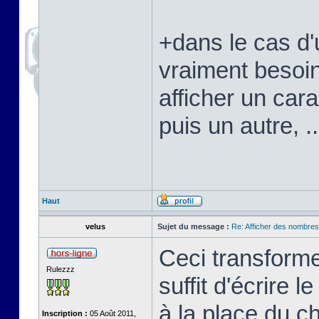
+dans le cas d'
vraiment besoi
afficher un cara
puis un autre, ..
Haut
velus
Sujet du message :
Re: Afficher des nombre
Ceci transforme
Rulezzz
suffit d'écrire 
à la place du c
Inscription :
05 Août 2011,