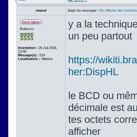
marcel
Sujet du message :
Re: Afficher des nombre
y a la techniqu
Rulezzzz
un peu partout
Inscription :
26 Juil 2016,
13:06
Message(s) :
519
https://wikiti.b
Localisation :
Valence
her:DispHL
le BCD ou même 
décimale est aus
tes octets corr
afficher