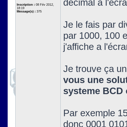
décimal a l'éc
Inscription :
08 Fév 2012,
18:19
Message(s) :
375
Je le fais par d
par 1000, 100 et
j'affiche a l'écra
Je trouve ça un
vous une soluti
systeme BCD o
Par exemple 15 
donc 0001 0101 