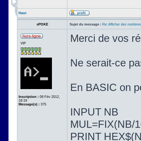
Haut
sPOKE
Sujet du message :
Re: Afficher des nombre
Merci de vos r
VIP
Ne serait-ce pa
En BASIC on peu
Inscription :
08 Fév 2012,
18:19
Message(s) :
375
INPUT NB
MUL=FIX(NB/1
PRINT HEX$(