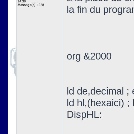
14:38
Message(s) :
228
la fin du progr
org &2000
ld de,decimal ;
ld hl,(hexaici) ;
DispHL: