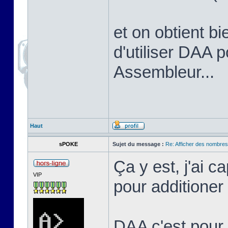
et on obtient bi
d'utiliser DAA 
Assembleur...
Haut
sPOKE
Sujet du message :
Re: Afficher des nombre
Ça y est, j'ai c
VIP
pour additione
DAA c'est pour