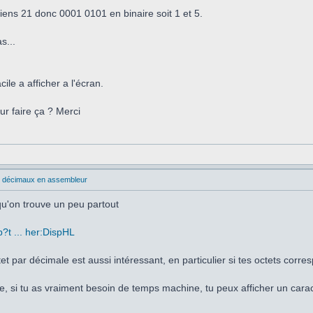
tiens 21 donc 0001 0101 en binaire soit 1 et 5.
s...
cile a afficher a l'écran.
ur faire ça ? Merci
s décimaux en assembleur
qu'on trouve un peu partout
p?t ... her:DispHL
t par décimale est aussi intéressant, en particulier si tes octets corre
, si tu as vraiment besoin de temps machine, tu peux afficher un caractè