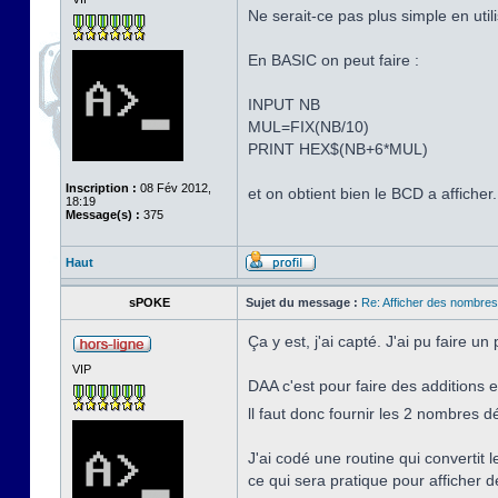
Ne serait-ce pas plus simple en uti
En BASIC on peut faire :
INPUT NB
MUL=FIX(NB/10)
PRINT HEX$(NB+6*MUL)
Inscription :
08 Fév 2012,
et on obtient bien le BCD a afficher
18:19
Message(s) :
375
Haut
sPOKE
Sujet du message :
Re: Afficher des nombre
Ça y est, j'ai capté. J'ai pu faire
VIP
DAA c'est pour faire des additions
ll faut donc fournir les 2 nombres d
J'ai codé une routine qui convertit
ce qui sera pratique pour afficher 