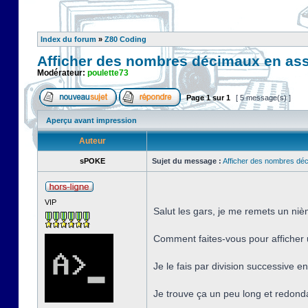
Index du forum
»
Z80 Coding
Afficher des nombres décimaux en as
Modérateur:
poulette73
Page
1
sur
1
[ 5 message(s) ]
Aperçu avant impression
Auteur
sPOKE
Sujet du message :
Afficher des nombres dé
VIP
Salut les gars, je me remets un ni
Comment faites-vous pour afficher
Je le fais par division successive en 
Je trouve ça un peu long et redond