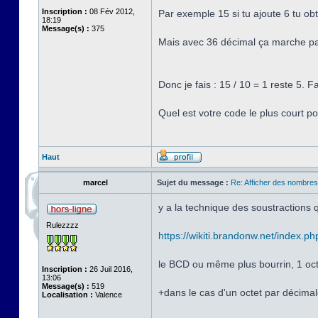
Inscription :
08 Fév 2012,
Par exemple 15 si tu ajoute 6 tu ob
18:19
Message(s) :
375
Mais avec 36 décimal ça marche pa
Donc je fais : 15 / 10 = 1 reste 5. Fa
Quel est votre code le plus court po
Haut
marcel
Sujet du message :
Re: Afficher des nombre
y a la technique des soustractions 
Rulezzzz
https://wikiti.brandonw.net/index.ph
le BCD ou même plus bourrin, 1 octe
Inscription :
26 Juil 2016,
13:06
Message(s) :
519
+dans le cas d'un octet par décimale
Localisation :
Valence