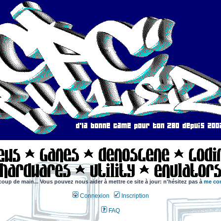
coup de main... Vous pouvez nous aider à mettre ce site à jour: n'hésitez pas à
me con
Connexion
Inscription
FAQ