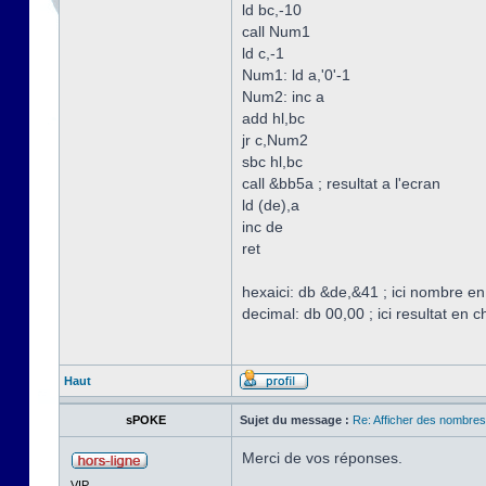
ld bc,-10
call Num1
ld c,-1
Num1: ld a,'0'-1
Num2: inc a
add hl,bc
jr c,Num2
sbc hl,bc
call &bb5a ; resultat a l'ecran
ld (de),a
inc de
ret
hexaici: db &de,&41 ; ici nombre en
decimal: db 00,00 ; ici resultat en c
Haut
sPOKE
Sujet du message :
Re: Afficher des nombre
Merci de vos réponses.
VIP