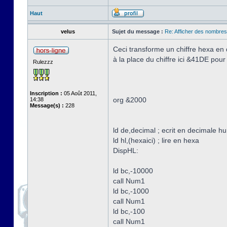
Haut
velus
Sujet du message :
Re: Afficher des nombre
Ceci transforme un chiffre hexa en d
à la place du chiffre ici &41DE pou
Rulezzz
Inscription :
05 Août 2011,
org &2000
14:38
Message(s) :
228
ld de,decimal ; ecrit en decimale h
ld hl,(hexaici) ; lire en hexa
DispHL:
ld bc,-10000
call Num1
ld bc,-1000
call Num1
ld bc,-100
call Num1