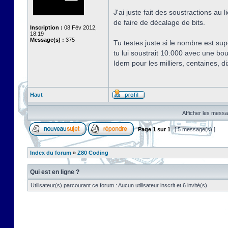
J'ai juste fait des soustractions au 
de faire de décalage de bits.
Inscription :
08 Fév 2012,
18:19
Message(s) :
375
Tu testes juste si le nombre est su
tu lui soustrait 10.000 avec une bouc
Idem pour les milliers, centaines, d
Haut
Afficher les messa
Page
1
sur
1
[ 5 message(s) ]
Index du forum
»
Z80 Coding
Qui est en ligne ?
Utilisateur(s) parcourant ce forum : Aucun utilisateur inscrit et 6 invité(s)