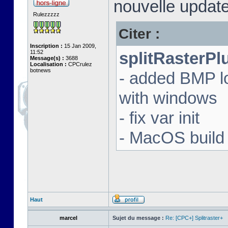
nouvelle update
Rulezzzzz
Citer :
Inscription :
15 Jan 2009,
11:52
splitRasterPl
Message(s) :
3688
Localisation :
CPCrulez
botnews
- added BMP l
with windows
- fix var init
- MacOS build 
Haut
marcel
Sujet du message :
Re: [CPC+] Splitraster+