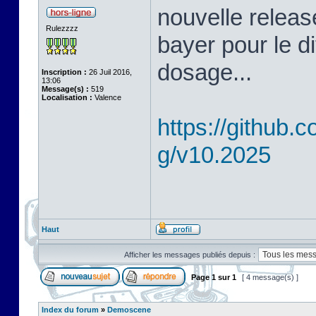
nouvelle releas
Rulezzzz
bayer pour le d
dosage...
Inscription :
26 Juil 2016,
13:06
Message(s) :
519
Localisation :
Valence
https://github
g/v10.2025
Haut
Afficher les messages publiés depuis :
Page
1
sur
1
[ 4 message(s) ]
Index du forum
»
Demoscene