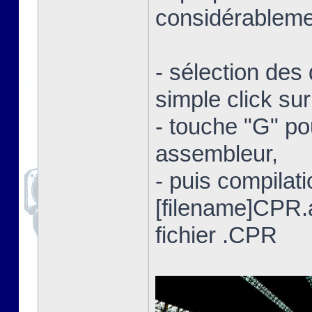
considérablemen
- sélection des 
simple click su
- touche "G" po
assembleur,
- puis compilat
[filename]CPR
fichier .CPR