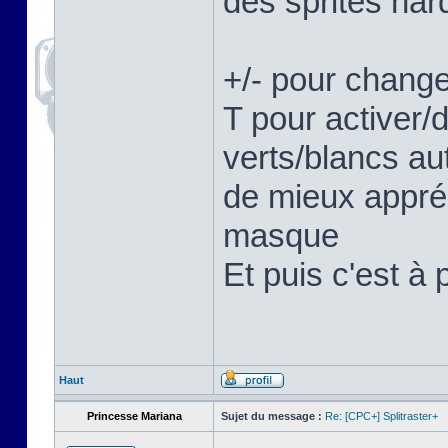
des sprites hard
+/- pour change
T pour activer/
verts/blancs au
de mieux appréc
masque
Et puis c'est à 
Haut
Princesse Mariana
Sujet du message :
Re: [CPC+] Splitraster+