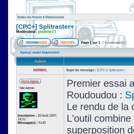
Index du forum
»
Demoscene
[CPC+] Splitraster+
Modérateur:
poulette73
Page
1
sur
1
[ 4 message(s) ]
Aperçu avant impression
Auteur
hERMOL
Sujet du message :
[CPC+] Splitraster+
Premier essai a
Site Admin
Roudoudou :
Sp
Le rendu de la 
L'outil combin
Inscription :
20 Août 2007,
18:21
Message(s) :
5145
superposition d