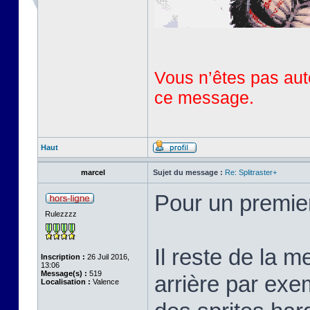
Vous n’êtes pas auto
ce message.
Haut
marcel
Sujet du message :
Re: Splitraster+
Pour un premie
Rulezzzz
Il reste de la m
Inscription :
26 Juil 2016,
13:06
Message(s) :
519
arrière par exem
Localisation :
Valence