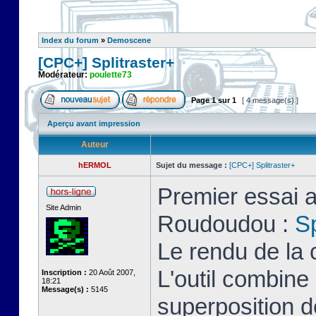
Index du forum
»
Demoscene
[CPC+] Splitraster+
Modérateur:
poulette73
Page
1
sur
1
[ 4 message(s) ]
Aperçu avant impression
Auteur
hERMOL
Sujet du message :
[CPC+] Splitraster+
Premier essai a
Site Admin
Roudoudou :
Sp
Le rendu de la 
L'outil combin
Inscription :
20 Août 2007,
18:21
Message(s) :
5145
superposition d