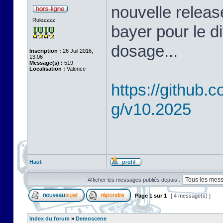
nouvelle releas
Rulezzzz
bayer pour le d
dosage...
Inscription :
26 Juil 2016,
13:06
Message(s) :
519
Localisation :
Valence
https://github
g/v10.2025
Haut
Afficher les messages publiés depuis :
Page
1
sur
1
[ 4 message(s) ]
Index du forum
»
Demoscene