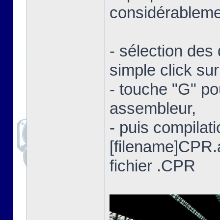
considérablemen
- sélection des 
simple click su
- touche "G" po
assembleur,
- puis compilat
[filename]CPR
fichier .CPR