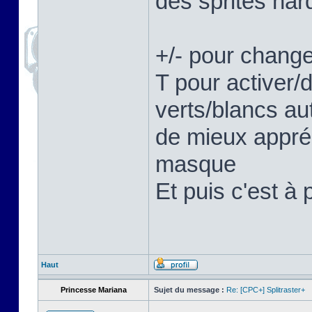
des sprites hard
+/- pour change
T pour activer/
verts/blancs au
de mieux appréc
masque
Et puis c'est à 
Haut
Princesse Mariana
Sujet du message :
Re: [CPC+] Splitraster+