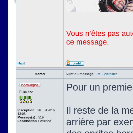
Vous n’êtes pas auto
ce message.
Haut
marcel
Sujet du message :
Re: Splitraster+
Pour un premie
Rulezzzz
Il reste de la m
Inscription :
26 Juil 2016,
13:06
Message(s) :
519
arrière par exem
Localisation :
Valence