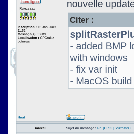
nouvelle update
Rulezzzzz
Citer :
Inscription :
15 Jan 2009,
11:52
splitRasterPl
Message(s) :
3689
Localisation :
CPCrulez
botnews
- added BMP l
with windows
- fix var init
- MacOS build 
Haut
marcel
Sujet du message :
Re: [CPC+] Splitraster+