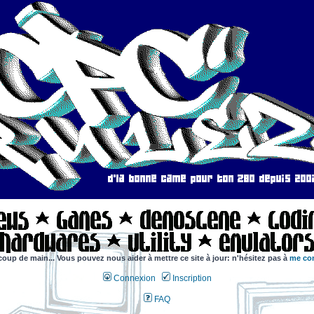
coup de main... Vous pouvez nous aider à mettre ce site à jour: n'hésitez pas à
me con
Connexion
Inscription
FAQ