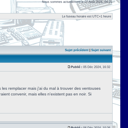
Nous sommes actuellement le 07 Août 2026, 04:15
Le fuseau horaire est UTC+1 heure
Sujet précédent
|
Sujet suivant
Publié :
05 Déc 2024, 16:32
s les remplacer mais j'ai du mal à trouver des ventouses
ent convenir, mais elles n'existent pas en noir. Si
Publié :
06 Déc 2024, 10:26