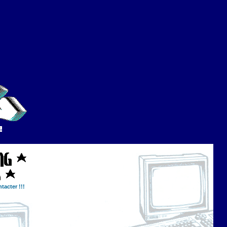
tacter !!!