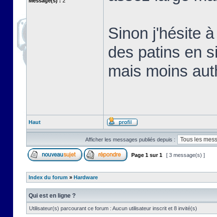
Message(s) :
2
Sinon j'hésite 
des patins en s
mais moins aut
Haut
Afficher les messages publiés depuis :
Page
1
sur
1
[ 3 message(s) ]
Index du forum
»
Hardware
Qui est en ligne ?
Utilisateur(s) parcourant ce forum : Aucun utilisateur inscrit et 8 invité(s)