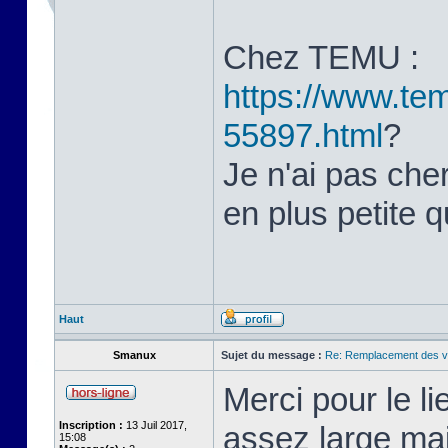
Chez TEMU :
https://www.tem
55897.html
?
Je n'ai pas cher
en plus petite q
Haut
Smanux
Sujet du message :
Re: Remplacement des ve
Merci pour le li
Inscription :
13 Juil 2017,
assez large mai
15:08