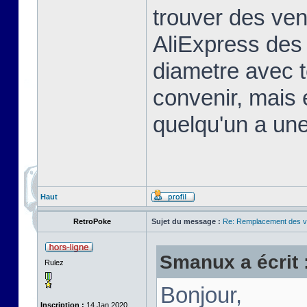
trouver des ven
AliExpress de
diametre avec t
convenir, mais e
quelqu'un a une
Haut
RetroPoke
Sujet du message :
Re: Remplacement des ve
Smanux a écrit 
Rulez
Bonjour,
Inscription :
14 Jan 2020,