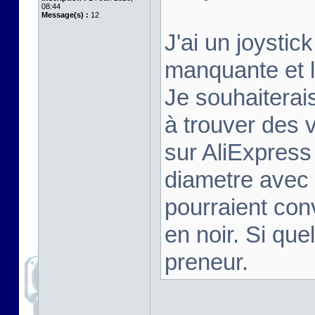
08:44
Message(s) :
12
J'ai un joysti
manquante et l
Je souhaiterais
à trouver des 
sur AliExpres
diametre avec 
pourraient conv
en noir. Si que
preneur.