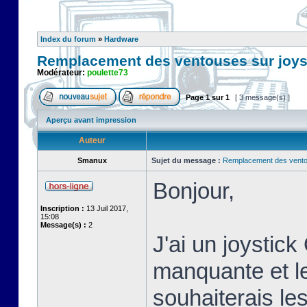
Index du forum
»
Hardware
Remplacement des ventouses sur joys
Modérateur:
poulette73
Page
1
sur
1
[ 3 message(s) ]
Aperçu avant impression
Auteur
Smanux
Sujet du message :
Remplacement des ventou
Bonjour,
Inscription :
13 Juil 2017,
15:08
Message(s) :
2
J'ai un joystic
manquante et le
souhaiterais le