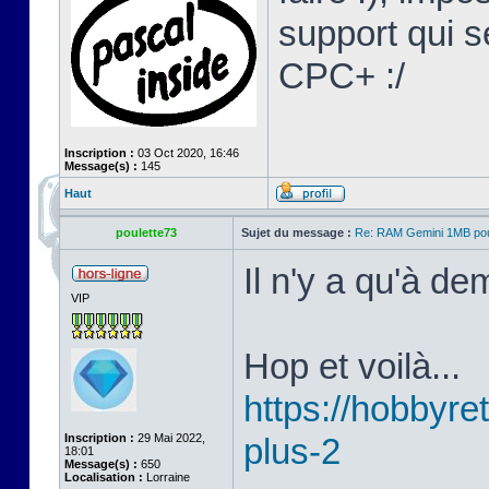
support qui s
CPC+ :/
Inscription :
03 Oct 2020, 16:46
Message(s) :
145
Haut
poulette73
Sujet du message :
Re: RAM Gemini 1MB po
Il n'y a qu'à d
VIP
Hop et voilà...
https://hobbyret
Inscription :
29 Mai 2022,
plus-2
18:01
Message(s) :
650
Localisation :
Lorraine