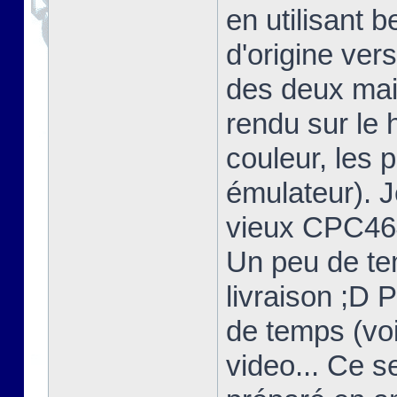
en utilisant 
d'origine ver
des deux mais
rendu sur l
couleur, les 
émulateur). 
vieux CPC464
Un peu de te
livraison ;D 
de temps (voi
video... Ce s