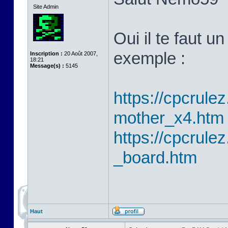
Site Admin
Oui il te faut 
exemple :
Inscription :
20 Août 2007,
18:21
Message(s) :
5145
https://cpcrulez
mother_x4.htm
https://cpcrulez
_board.htm
Haut