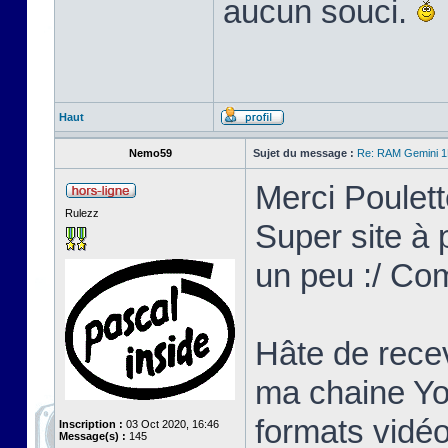
aucun souci.
Haut
Nemo59
Sujet du message :
Re: RAM Gemini 
Merci Poulett
Rulezz
Super site à p
un peu :/ Co
Hâte de recev
ma chaine Yo
formats vidéo
Inscription :
03 Oct 2020, 16:46
Message(s) :
145