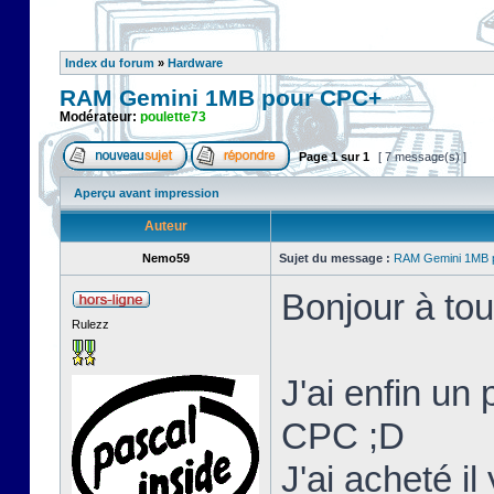
Index du forum
»
Hardware
RAM Gemini 1MB pour CPC+
Modérateur:
poulette73
Page
1
sur
1
[ 7 message(s) ]
Aperçu avant impression
Auteur
Nemo59
Sujet du message :
RAM Gemini 1MB 
Bonjour à tou
Rulezz
J'ai enfin un
CPC ;D
J'ai acheté i