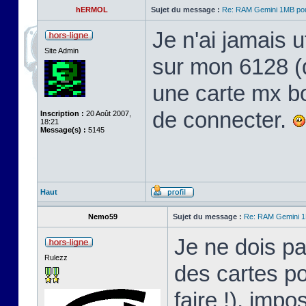
hERMOL
Sujet du message :
Re: RAM Gemini 1MB po
Je n'ai jamais ut
Site Admin
sur mon 6128 (qu
une carte mx bo
de connecter.
Inscription :
20 Août 2007,
18:21
Message(s) :
5145
Haut
Nemo59
Sujet du message :
Re: RAM Gemini 
Je ne dois pa
Rulezz
des cartes po
faire !), impo