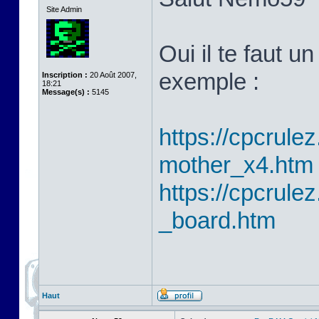
Site Admin
Oui il te faut 
exemple :
Inscription :
20 Août 2007,
18:21
Message(s) :
5145
https://cpcrulez
mother_x4.htm
https://cpcrulez
_board.htm
Haut