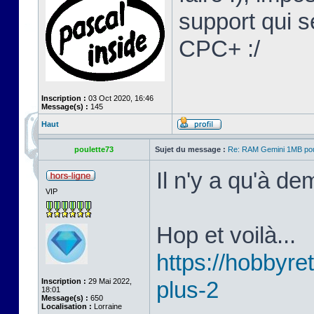
support qui s
CPC+ :/
Inscription :
03 Oct 2020, 16:46
Message(s) :
145
Haut
poulette73
Sujet du message :
Re: RAM Gemini 1MB po
Il n'y a qu'à d
VIP
Hop et voilà...
https://hobbyret
Inscription :
29 Mai 2022,
plus-2
18:01
Message(s) :
650
Localisation :
Lorraine