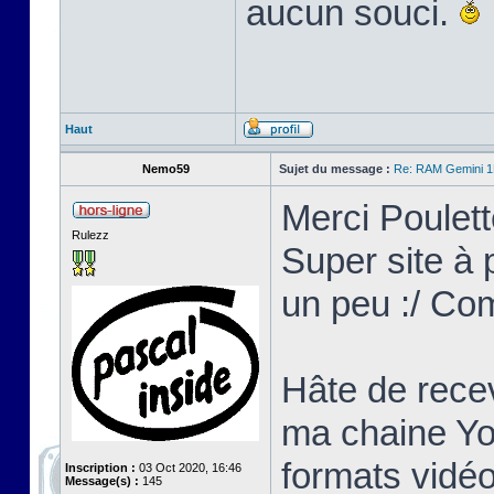
aucun souci.
Haut
Nemo59
Sujet du message :
Re: RAM Gemini 
Merci Poulett
Rulezz
Super site à p
un peu :/ Co
Hâte de recev
ma chaine Yo
formats vidéo
Inscription :
03 Oct 2020, 16:46
Message(s) :
145