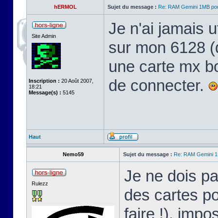
hERMOL
Sujet du message :
Re: RAM Gemini 1MB po
Je n'ai jamais ut
Site Admin
sur mon 6128 (qu
une carte mx bo
de connecter.
Inscription :
20 Août 2007,
18:21
Message(s) :
5145
Haut
Nemo59
Sujet du message :
Re: RAM Gemini 
Je ne dois pa
Rulezz
des cartes po
faire !), impo