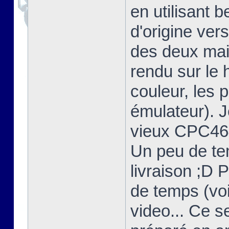
en utilisant 
d'origine ver
des deux mais
rendu sur l
couleur, les 
émulateur). 
vieux CPC464
Un peu de te
livraison ;D 
de temps (voi
video... Ce s