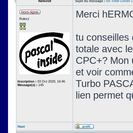
Nemo59
Sujet du message :
Re: RAM Gemini 
Merci hERMO
Rulezz
tu conseille
totale avec l
CPC+? Mon u
et voir comme
Turbo PASCAL
Inscription :
03 Oct 2020, 16:46
Message(s) :
145
lien permet q
Haut