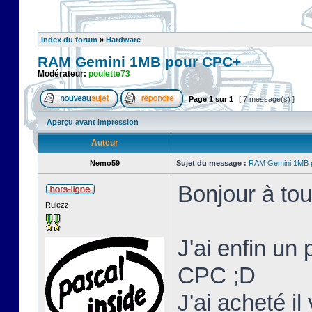
Index du forum
»
Hardware
RAM Gemini 1MB pour CPC+
Modérateur:
poulette73
Page
1
sur
1
[ 7 message(s) ]
Aperçu avant impression
Auteur
Nemo59
Sujet du message :
RAM Gemini 1MB 
Bonjour à tou
Rulezz
J'ai enfin un
CPC ;D
J'ai acheté i