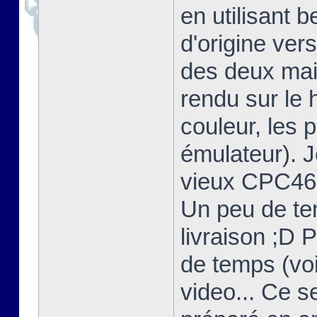
en utilisant 
d'origine ver
des deux mais
rendu sur l
couleur, les 
émulateur). 
vieux CPC464
Un peu de te
livraison ;D 
de temps (voi
video... Ce s