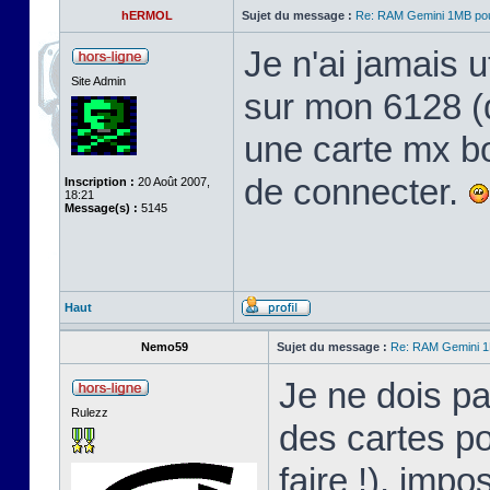
hERMOL
Sujet du message :
Re: RAM Gemini 1MB po
Je n'ai jamais ut
Site Admin
sur mon 6128 (qu
une carte mx bo
de connecter.
Inscription :
20 Août 2007,
18:21
Message(s) :
5145
Haut
Nemo59
Sujet du message :
Re: RAM Gemini 
Je ne dois pa
Rulezz
des cartes po
faire !), impo