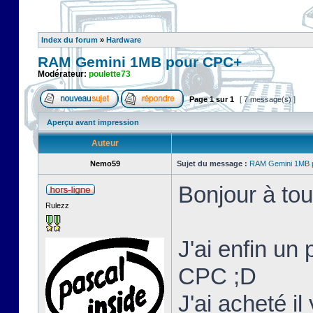
Index du forum
»
Hardware
RAM Gemini 1MB pour CPC+
Modérateur:
poulette73
Page
1
sur
1
[ 7 message(s) ]
Aperçu avant impression
Auteur
Nemo59
Sujet du message :
RAM Gemini 1MB 
Bonjour à tou
Rulezz
J'ai enfin un
CPC ;D
J'ai acheté i