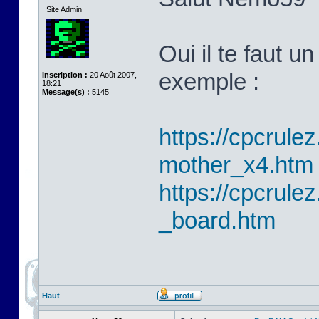
Site Admin
Oui il te faut 
exemple :
Inscription :
20 Août 2007,
18:21
Message(s) :
5145
https://cpcrulez
mother_x4.htm
https://cpcrulez
_board.htm
Haut