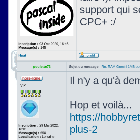
support qui s
CPC+ :/
Inscription :
03 Oct 2020, 16:46
Message(s) :
145
Haut
poulette73
Sujet du message :
Re: RAM Gemini 1MB po
Il n'y a qu'à d
VIP
Hop et voilà...
https://hobbyret
Inscription :
29 Mai 2022,
plus-2
18:01
Message(s) :
650
Localisation :
Lorraine