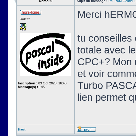
Nemo59
Sujet du message :
Re: RAM Gemini 
Merci hERMO
Rulezz
tu conseille
totale avec l
CPC+? Mon u
et voir comme
Turbo PASCAL
Inscription :
03 Oct 2020, 16:46
Message(s) :
145
lien permet q
Haut