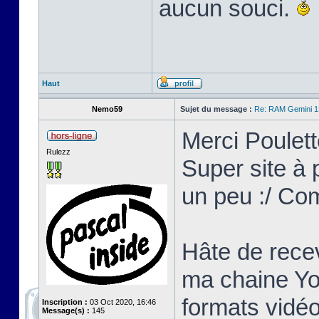
aucun souci.
Haut
Nemo59
Sujet du message :
Re: RAM Gemini 
Merci Poulett
Rulezz
Super site à p
un peu :/ Co
Hâte de recev
ma chaine Yo
formats vidéo
Inscription :
03 Oct 2020, 16:46
Message(s) :
145