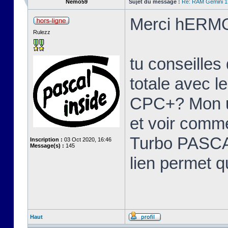
Nemo59
Sujet du message :
Re: RAM Gemini 
Merci hERMO
Rulezz
tu conseille
totale avec l
CPC+? Mon u
et voir comme
Turbo PASCAL
Inscription :
03 Oct 2020, 16:46
Message(s) :
145
lien permet q
Haut