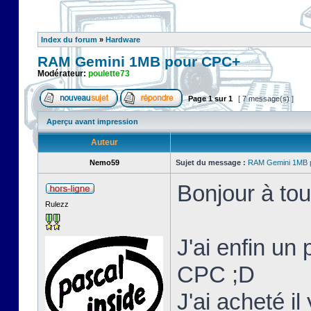
Index du forum
»
Hardware
RAM Gemini 1MB pour CPC+
Modérateur:
poulette73
Page
1
sur
1
[ 7 message(s) ]
Aperçu avant impression
Auteur
Nemo59
Sujet du message :
RAM Gemini 1MB 
Bonjour à tou
Rulezz
J'ai enfin un
CPC ;D
J'ai acheté i