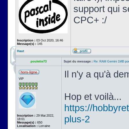
support qui s
CPC+ :/
Inscription :
03 Oct 2020, 16:46
Message(s) :
145
Haut
poulette73
Sujet du message :
Re: RAM Gemini 1MB po
Il n'y a qu'à d
VIP
Hop et voilà...
https://hobbyret
Inscription :
29 Mai 2022,
plus-2
18:01
Message(s) :
650
Localisation :
Lorraine