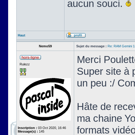
aucun souci.
Haut
Nemo59
Sujet du message :
Re: RAM Gemini 
Merci Poulett
Rulezz
Super site à p
un peu :/ Co
Hâte de recev
ma chaine Yo
formats vidéo
Inscription :
03 Oct 2020, 16:46
Message(s) :
145