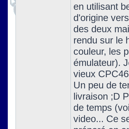
en utilisant 
d'origine ver
des deux mais
rendu sur l
couleur, les 
émulateur). 
vieux CPC464
Un peu de te
livraison ;D 
de temps (voi
video... Ce s