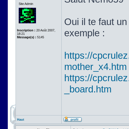
Site Admin
Oui il te faut 
exemple :
Inscription :
20 Août 2007,
18:21
Message(s) :
5145
https://cpcrulez
mother_x4.htm
https://cpcrulez
_board.htm
Haut