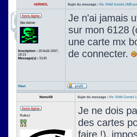
hERMOL
Sujet du message :
Re: RAM Gemini 1MB po
Je n'ai jamais ut
Site Admin
sur mon 6128 (qu
une carte mx bo
de connecter.
Inscription :
20 Août 2007,
18:21
Message(s) :
5145
Haut
Nemo59
Sujet du message :
Re: RAM Gemini 
Je ne dois pa
Rulezz
des cartes po
faire !), impo