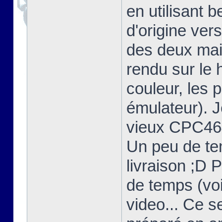
en utilisant 
d'origine ver
des deux mais
rendu sur l
couleur, les 
émulateur). 
vieux CPC464
Un peu de te
livraison ;D 
de temps (voi
video... Ce s