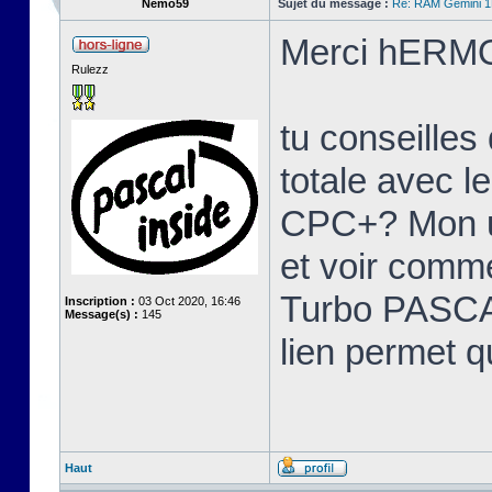
Nemo59
Sujet du message :
Re: RAM Gemini 
Merci hERMO
Rulezz
tu conseille
totale avec l
CPC+? Mon u
et voir comme
Turbo PASCAL
Inscription :
03 Oct 2020, 16:46
Message(s) :
145
lien permet q
Haut