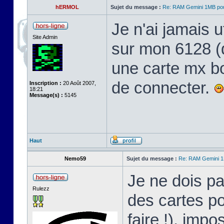
hERMOL
Sujet du message :
Re: RAM Gemini 1MB po
Je n'ai jamais ut
Site Admin
sur mon 6128 (qu
une carte mx bo
de connecter.
Inscription :
20 Août 2007,
18:21
Message(s) :
5145
Haut
Nemo59
Sujet du message :
Re: RAM Gemini 
Je ne dois pa
Rulezz
des cartes po
faire !), impo