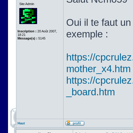
Site Admin
Oui il te faut 
exemple :
Inscription :
20 Août 2007,
18:21
Message(s) :
5145
https://cpcrulez
mother_x4.htm
https://cpcrulez
_board.htm
Haut