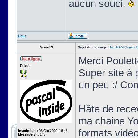
aucun souci.
Haut
Nemo59
Sujet du message :
Re: RAM Gemini 
Merci Poulett
Rulezz
Super site à p
un peu :/ Co
Hâte de recev
ma chaine Yo
formats vidéo
Inscription :
03 Oct 2020, 16:46
Message(s) :
145