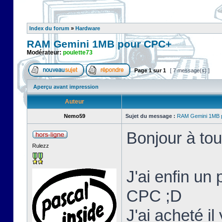
Index du forum
»
Hardware
RAM Gemini 1MB pour CPC+
Modérateur:
poulette73
Page
1
sur
1
[ 7 message(s) ]
Aperçu avant impression
Auteur
Nemo59
Sujet du message :
RAM Gemini 1MB 
Bonjour à tou
Rulezz
J'ai enfin un
CPC ;D
J'ai acheté i