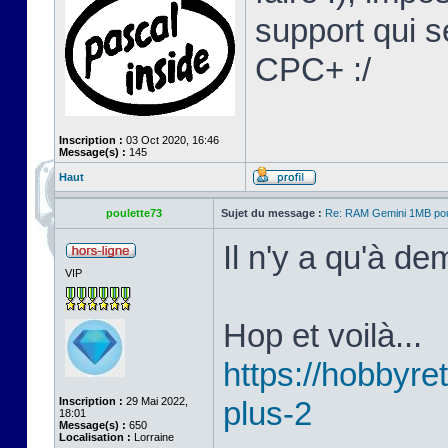
support qui s
CPC+ :/
Inscription :
03 Oct 2020, 16:46
Message(s) :
145
Haut
poulette73
Sujet du message :
Re: RAM Gemini 1MB po
Il n'y a qu'à d
VIP
Hop et voilà...
https://hobbyret
Inscription :
29 Mai 2022,
plus-2
18:01
Message(s) :
650
Localisation :
Lorraine