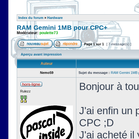
Index du forum
»
Hardware
RAM Gemini 1MB pour CPC+
Modérateur:
poulette73
Page
1
sur
1
[ 7 message(s) ]
Aperçu avant impression
Auteur
Nemo59
Sujet du message :
RAM Gemini 1MB 
Bonjour à tou
Rulezz
J'ai enfin un
CPC ;D
J'ai acheté i