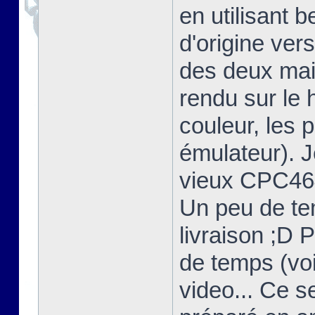
en utilisant 
d'origine ver
des deux mais
rendu sur l
couleur, les 
émulateur). 
vieux CPC464
Un peu de te
livraison ;D 
de temps (voi
video... Ce s