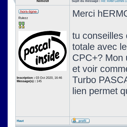
Nemo59
Sujet du message :
Re: RAM Gemini 
Merci hERMO
Rulezz
tu conseille
totale avec l
CPC+? Mon u
et voir comme
Turbo PASCAL
Inscription :
03 Oct 2020, 16:46
Message(s) :
145
lien permet q
Haut