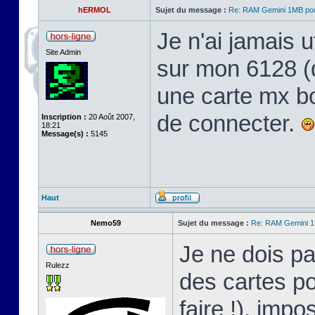
hERMOL
Sujet du message :
Re: RAM Gemini 1MB po
Je n'ai jamais ut
Site Admin
sur mon 6128 (qu
une carte mx bo
de connecter.
Inscription :
20 Août 2007,
18:21
Message(s) :
5145
Haut
Nemo59
Sujet du message :
Re: RAM Gemini 
Je ne dois pa
Rulezz
des cartes po
faire !), impo