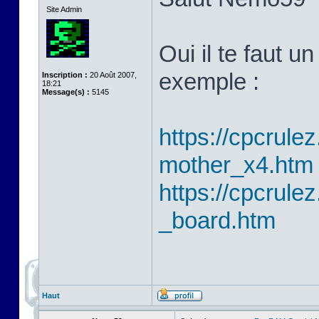
Site Admin
Oui il te faut 
exemple :
Inscription :
20 Août 2007,
18:21
Message(s) :
5145
https://cpcrulez
mother_x4.htm
https://cpcrulez
_board.htm
Haut