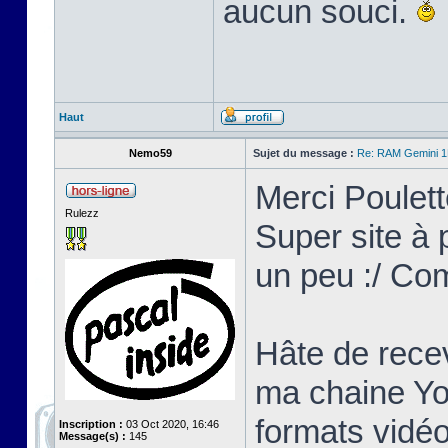
aucun souci.
Haut
Nemo59
Sujet du message :
Re: RAM Gemini 
Merci Poulett
Rulezz
Super site à p
un peu :/ Co
Hâte de recev
ma chaine Yo
formats vidéo
Inscription :
03 Oct 2020, 16:46
Message(s) :
145