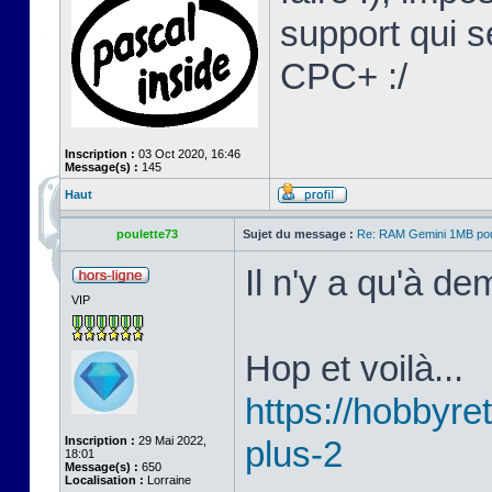
support qui s
CPC+ :/
Inscription :
03 Oct 2020, 16:46
Message(s) :
145
Haut
poulette73
Sujet du message :
Re: RAM Gemini 1MB po
Il n'y a qu'à d
VIP
Hop et voilà...
https://hobbyret
Inscription :
29 Mai 2022,
plus-2
18:01
Message(s) :
650
Localisation :
Lorraine