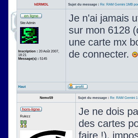
hERMOL
Sujet du message :
Re: RAM Gemini 1MB po
Je n'ai jamais ut
Site Admin
sur mon 6128 (qu
une carte mx bo
de connecter.
Inscription :
20 Août 2007,
18:21
Message(s) :
5145
Haut
Nemo59
Sujet du message :
Re: RAM Gemini 
Je ne dois pa
Rulezz
des cartes po
faire !), impo