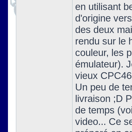
en utilisant 
d'origine ver
des deux mais
rendu sur l
couleur, les 
émulateur). 
vieux CPC464
Un peu de te
livraison ;D 
de temps (voi
video... Ce s