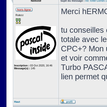
Nemo59
Sujet du message :
Re: RAM Gemini 
Merci hERMO
Rulezz
tu conseille
totale avec l
CPC+? Mon u
et voir comme
Turbo PASCAL
Inscription :
03 Oct 2020, 16:46
Message(s) :
145
lien permet q
Haut