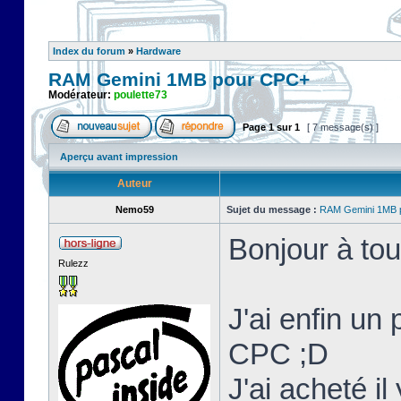
Index du forum
»
Hardware
RAM Gemini 1MB pour CPC+
Modérateur:
poulette73
Page
1
sur
1
[ 7 message(s) ]
Aperçu avant impression
Auteur
Nemo59
Sujet du message :
RAM Gemini 1MB 
Bonjour à tou
Rulezz
J'ai enfin un
CPC ;D
J'ai acheté i