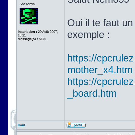
Site Admin
Oui il te faut 
exemple :
Inscription :
20 Août 2007,
18:21
Message(s) :
5145
https://cpcrulez
mother_x4.htm
https://cpcrulez
_board.htm
Haut