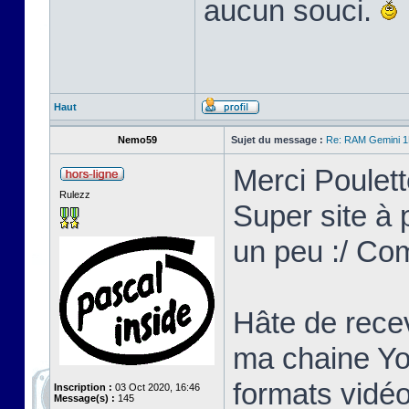
aucun souci.
Haut
Nemo59
Sujet du message :
Re: RAM Gemini 
Merci Poulett
Rulezz
Super site à p
un peu :/ Co
Hâte de recev
ma chaine Yo
formats vidéo
Inscription :
03 Oct 2020, 16:46
Message(s) :
145