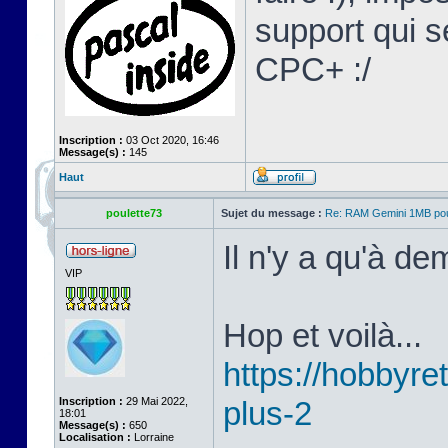
support qui s
CPC+ :/
Inscription :
03 Oct 2020, 16:46
Message(s) :
145
Haut
poulette73
Sujet du message :
Re: RAM Gemini 1MB po
Il n'y a qu'à d
VIP
Hop et voilà...
https://hobbyret
Inscription :
29 Mai 2022,
plus-2
18:01
Message(s) :
650
Localisation :
Lorraine