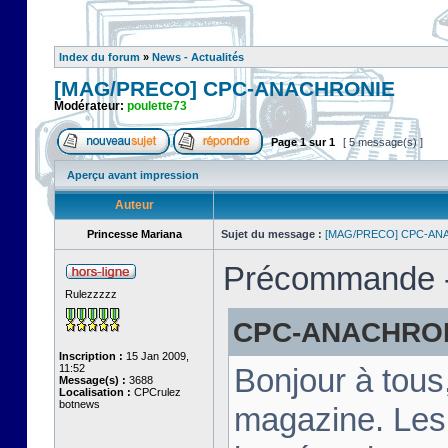
Index du forum
»
News - Actualités
[MAG/PRECO] CPC-ANACHRONIE
Modérateur:
poulette73
Page
1
sur
1
[ 5 message(s) ]
Aperçu avant impression
Auteur
Princesse Mariana
Sujet du message :
[MAG/PRECO] CPC-AN
Précommande - 
Rulezzzzz
CPC-ANACHRONIE
Inscription :
15 Jan 2009,
11:52
Bonjour à tous
Message(s) :
3688
Localisation :
CPCrulez
botnews
magazine. Les