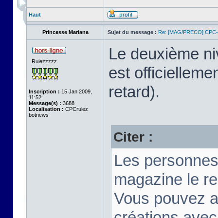
Haut
Princesse Mariana
Sujet du message :
Re: [MAG/PRECO] CP
Le deuxième n
Rulezzzzz
est officiellem
retard).
Inscription :
15 Jan 2009,
11:52
Message(s) :
3688
Localisation :
CPCrulez
botnews
Citer :
Les personnes
magazine le re
Vous pouvez a
créations ave