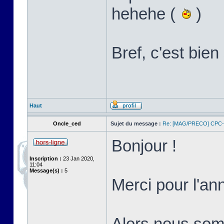
hehehe (
)
Bref, c'est bi
Haut
Oncle_ced
Sujet du message :
Re: [MAG/PRECO] CP
Bonjour !
Inscription :
23 Jan 2020,
11:04
Message(s) :
5
Merci pour l'an
Alors nous somm