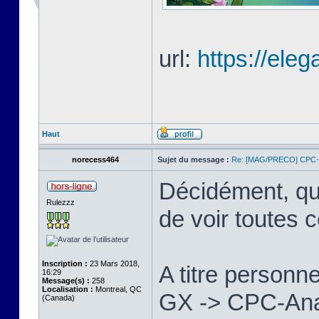
url:
https://eleg
Haut
norecess464
Sujet du message :
Re: [MAG/PRECO] CP
Décidément, qu
Rulezzz
de voir toutes 
Inscription :
23 Mars 2018,
A titre personne
16:29
Message(s) :
258
Localisation :
Montreal, QC
GX -> CPC-Anac
(Canada)