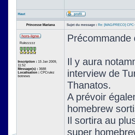
Haut
Princesse Mariana
Sujet du message :
Re: [MAG/PRECO] CP
Précommande d
Rulezzzzz
Il y aura notam
Inscription :
15 Jan 2009,
11:52
Message(s) :
3688
interview de Tu
Localisation :
CPCrulez
botnews
Thanatos.
A prévoir égale
homebrew sorti
Il sortira au pl
super homebrew