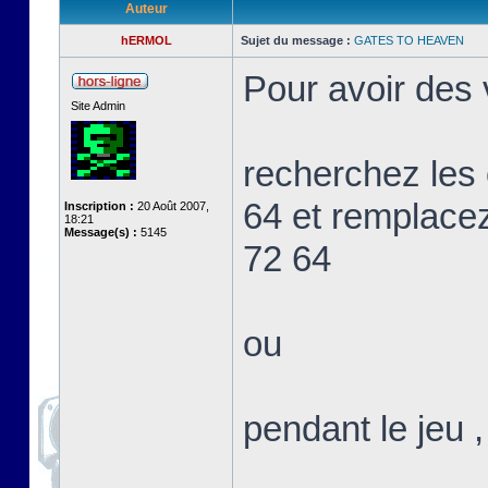
Auteur
hERMOL
Sujet du message :
GATES TO HEAVEN
Pour avoir des v
Site Admin
recherchez les
64 et remplace
Inscription :
20 Août 2007,
18:21
Message(s) :
5145
72 64
ou
pendant le jeu