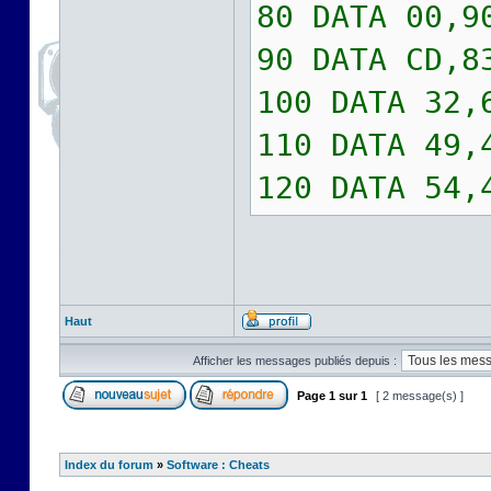
80 DATA 00,9
90 DATA CD,8
100 DATA 32,
110 DATA 49,
120 DATA 54,
Haut
Afficher les messages publiés depuis :
Page
1
sur
1
[ 2 message(s) ]
Index du forum
»
Software : Cheats