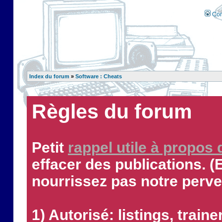
Con
Index du forum
»
Software : Cheats
Règles du forum
Petit
rappel utile à propos
effacer des publications. (
nourrissez pas notre perve
1) Autorisé: listings, traine