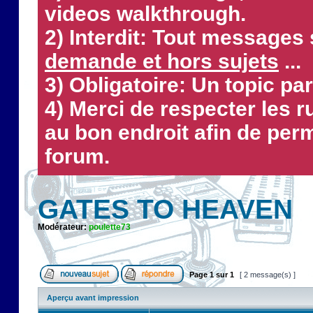
videos walkthrough.
2) Interdit: Tout messages 
demande et hors sujets
...
3) Obligatoire: Un topic par
4) Merci de respecter les 
au bon endroit afin de perm
forum.
GATES TO HEAVEN
Modérateur:
poulette73
Page
1
sur
1
[ 2 message(s) ]
Aperçu avant impression