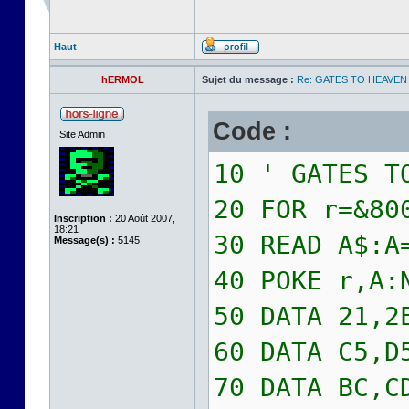
Haut
hERMOL
Sujet du message :
Re: GATES TO HEAVEN
Code :
Site Admin
10 ' GATES T
20 FOR r=&80
Inscription :
20 Août 2007,
18:21
30 READ A$:A
Message(s) :
5145
40 POKE r,A:
50 DATA 21,2
60 DATA C5,D
70 DATA BC,C