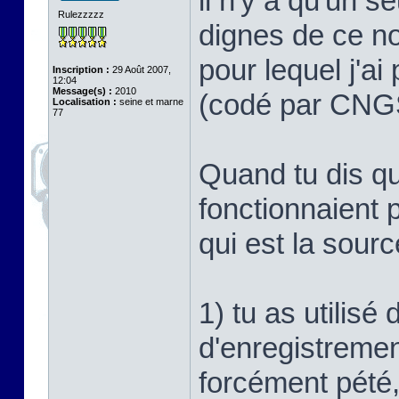
il n'y a qu'un s
Rulezzzzz
dignes de ce n
pour lequel j'a
Inscription :
29 Août 2007,
12:04
Message(s) :
2010
(codé par CN
Localisation :
seine et marne
77
Quand tu dis q
fonctionnaient 
qui est la sourc
1) tu as utilis
d'enregistremen
forcément pété,