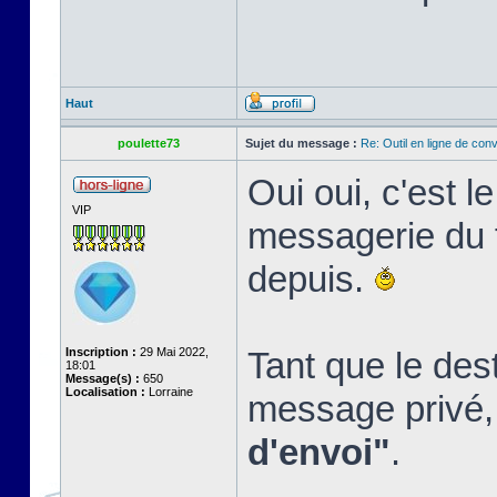
Haut
poulette73
Sujet du message :
Re: Outil en ligne de co
Oui oui, c'est 
VIP
messagerie du f
depuis.
Inscription :
29 Mai 2022,
Tant que le dest
18:01
Message(s) :
650
Localisation :
Lorraine
message privé, 
d'envoi"
.