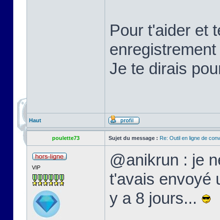
Pour t'aider et 
enregistrement 
Je te dirais po
Haut
poulette73
Sujet du message :
Re: Outil en ligne de co
@anikrun : je ne
VIP
t'avais envoyé 
y a 8 jours...