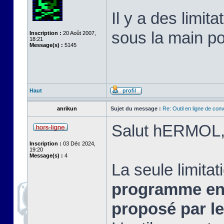
Il y a des limita
sous la main po
Inscription :
20 Août 2007,
18:21
Message(s) :
5145
Haut
anrikun
Sujet du message :
Re: Outil en ligne de co
Salut hERMOL
Inscription :
03 Déc 2024,
19:20
Message(s) :
4
La seule limitat
programme enr
proposé par le