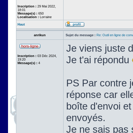
Inscription :
29 Mai 2022,
18:01
Message(s) :
650
Localisation :
Lorraine
Haut
anrikun
Sujet du message :
Re: Outil en ligne de co
Je viens juste 
Inscription :
03 Déc 2024,
Je t'ai répondu
19:20
Message(s) :
4
PS Par contre j
réponse car ell
boîte d'envoi 
envoyés.
Je ne sais pas s