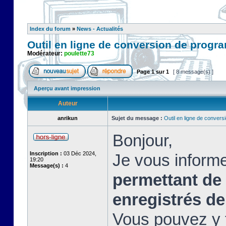
Index du forum
»
News - Actualités
Outil en ligne de conversion de prog
Modérateur:
poulette73
Page
1
sur
1
[ 8 message(s) ]
Aperçu avant impression
Auteur
anrikun
Sujet du message :
Outil en ligne de conve
Bonjour,
Inscription :
03 Déc 2024,
Je vous informe
19:20
Message(s) :
4
permettant de
enregistrés d
Vous pouvez y t