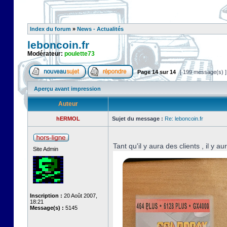
Index du forum
»
News - Actualités
leboncoin.fr
Modérateur:
poulette73
Page
14
sur
14
[ 199 message(s) 
Aperçu avant impression
Auteur
hERMOL
Sujet du message :
Re: leboncoin.fr
Tant qu'il y aura des clients , il y a
Site Admin
Inscription :
20 Août 2007,
18:21
Message(s) :
5145