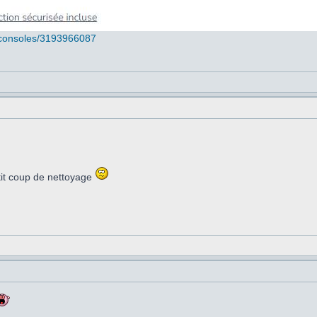
d/consoles/3193966087
tit coup de nettoyage