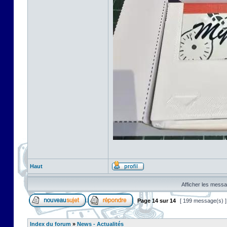
Haut
Afficher les messa
Page
14
sur
14
[ 199 message(s) 
Index du forum
»
News - Actualités