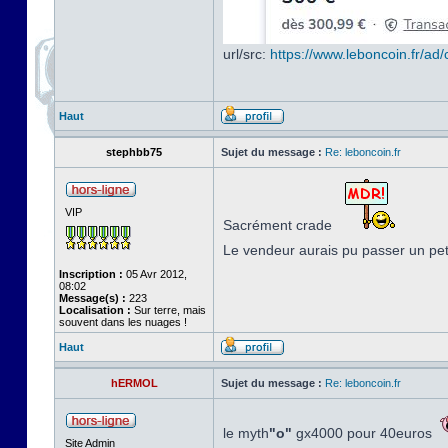
url/src:
https://www.leboncoin.fr/a
Haut
stephbb75
Sujet du message :
Re: leboncoin.fr
VIP
Sacrément crade
Le vendeur aurais pu passer un pe
Inscription :
05 Avr 2012,
08:02
Message(s) :
223
Localisation :
Sur terre, mais
souvent dans les nuages !
Haut
hERMOL
Sujet du message :
Re: leboncoin.fr
le myth
"o"
gx4000 pour 40euros
Site Admin