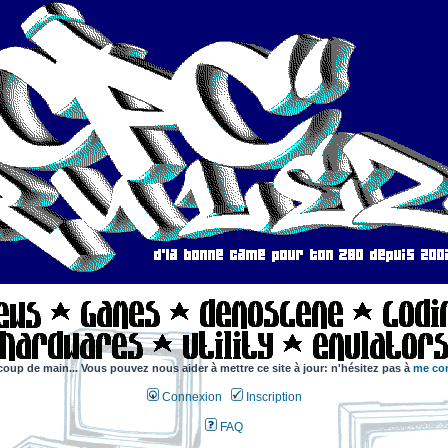
coup de main... Vous pouvez nous aider à mettre ce site à jour: n'hésitez pas à
me con
Connexion
Inscription
FAQ