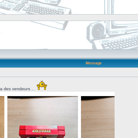
]
Message
ura des vendeurs ...