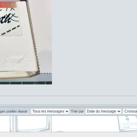
ges publiés depuis :
Trier par
]